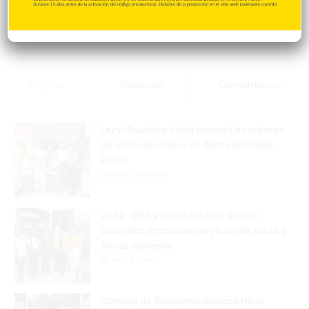
Popular
Reciente
Comentarios
Leyvi Bautista inicia jornada de entrega
de útiles escolares en Santo Domingo
Oeste
Hace 38 minutos
UASD-SFM y Salud Pública Duarte
acuerdan fortalecer servicios de salud y
firmar convenio
Hace 4 horas
Concejo de Regidores declara Hijos