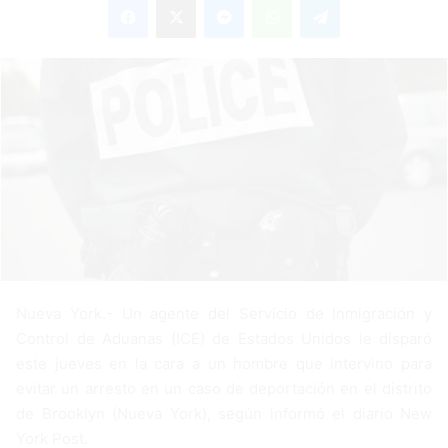
n
d
a
n
e
m
a
i
l
Nueva York.- Un agente del Servicio de Inmigración y
Control de Aduanas (ICE) de Estados Unidos le disparó
este jueves en la cara a un hombre que intervino para
evitar un arresto en un caso de deportación en el distrito
de Brooklyn (Nueva York), según informó el diario New
York Post.