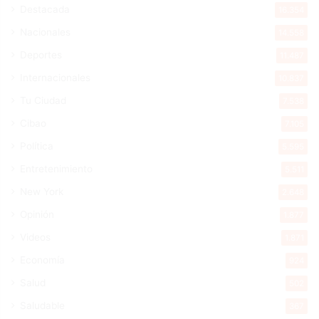
Destacada
16.354
Nacionales
14.558
Deportes
11.487
Internacionales
10.837
Tu Ciudad
7.538
Cibao
7.105
Política
5.595
Entretenimiento
5.511
New York
2.648
Opinión
1.877
Videos
1.871
Economía
924
Salud
502
Saludable
367