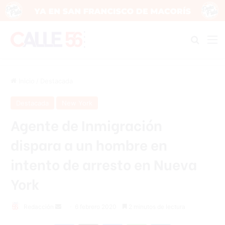
Buscar
M
Inicio
/
Destacada
Destacada
New York
Agente de Inmigración
dispara a un hombre en
intento de arresto en Nueva
York
Redacción
S
6 febrero 2020
2 minutos de lectura
e
Facebook
X
Messenger
WhatsApp
Telegram