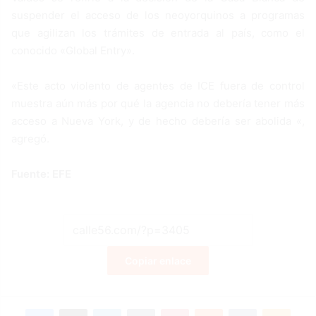
suspender el acceso de los neoyorquinos a programas
que agilizan los trámites de entrada al país, como el
conocido «Global Entry».
«Este acto violento de agentes de ICE fuera de control
muestra aún más por qué la agencia no debería tener más
acceso a Nueva York, y de hecho debería ser abolida «,
agregó.
Fuente: EFE
Copiar enlace
Facebook
X
LinkedIn
Tumblr
Pinterest
Reddit
VKontakte
Odnoklassniki