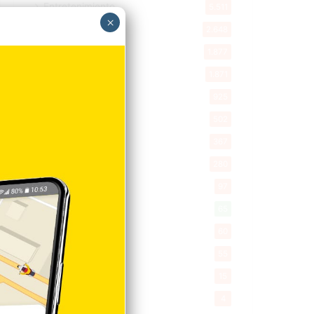
Entretenimiento
5.511
×
New York
2.648
Opinión
1.877
Videos
1.871
Economía
925
Salud
502
Saludable
367
Mi Espacio
280
Encuestas
97
Tecnologia
65
Desde la matica
60
Policiales 56
55
Curiosidades
15
Gente056
4