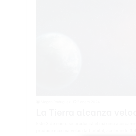
Megan Rodríguez
2 enero 2024
La Tierra alcanza vel
Este 3 de enero se producirá el máximo acercamient
produce máxima velocidad orbital, acelerando 3,4