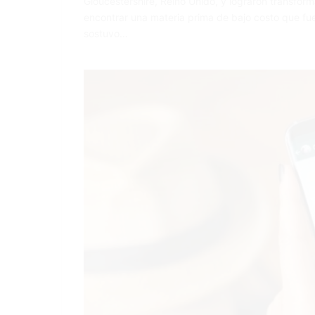
Gloucestershire, Reino Unido, y lograron transfo
encontrar una materia prima de bajo costo que fu
sostuvo…