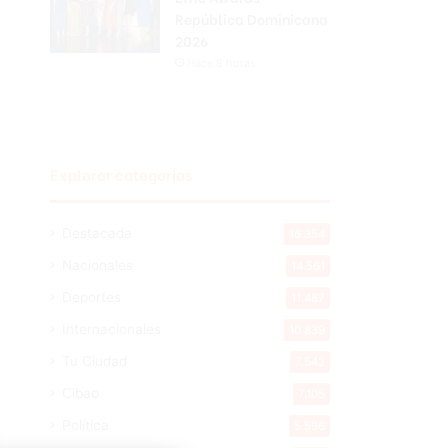
República Dominicana
2026
Hace 8 horas
Explorar categorias
Destacada
16.354
Nacionales
14.561
Deportes
11.487
Internacionales
10.839
Tu Ciudad
7.542
Cibao
7.105
Política
5.596