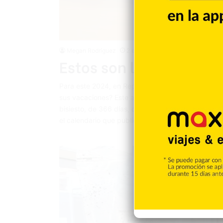
Megan Rodríguez
2 enero 2024
Estos son los fines de
Para este 2024, en República Dominicana habrá 12 
sus vacaciones? Este año tiene una particularidad
bisiesto, de 366 días, debido a que el mes de feb
el calendario que publica el Ministerio de Trabajo,