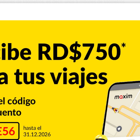
illones de kilómetros, es decir, unos 5 millones de kilómetros
lio), que sucederá el 5…