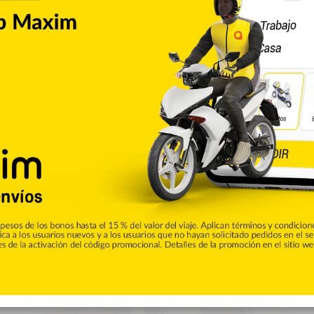
0
 semana largos del 2024
días feriados y seis fines de semana largos. ¿Ya planificó
 que solo sucede cada cuatro años, y es que se trata de un año
rero será de 29 días, en vez de 28. De acuerdo con
 enero es el…