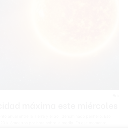
0
ocidad máxima este miércoles
o anual entre la Tierra y el Sol, denominado perihelio. Eso
20 kilómeetros por hora sobre la media. En ese momento,