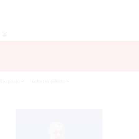
agram
RSS
Acceso
i Espacio
Entretenimiento