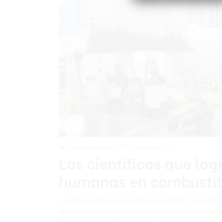
Megan Rodríguez
29 diciembre 2023
Los científicos que log
humanas en combustib
Lo impensable se convierte en realidad. Una empr
enteramente a partir de aguas residuales humanas