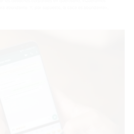
rmar los desechos corporales en queroseno. «Queríamos
era abundante. Y, por supuesto, la caca es abundante»,