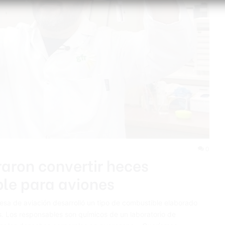
0
raron convertir heces
le para aviones
esa de aviación desarrolló un tipo de combustible elaborado
. Los responsables son químicos de un laboratorio de