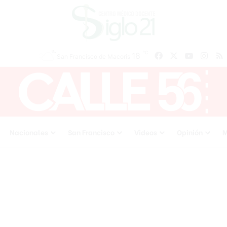
℃
18
Facebook
X
YouTube
Inst
San Francisco de Macoris
Nacionales
San Francisco
Videos
Opinión
M