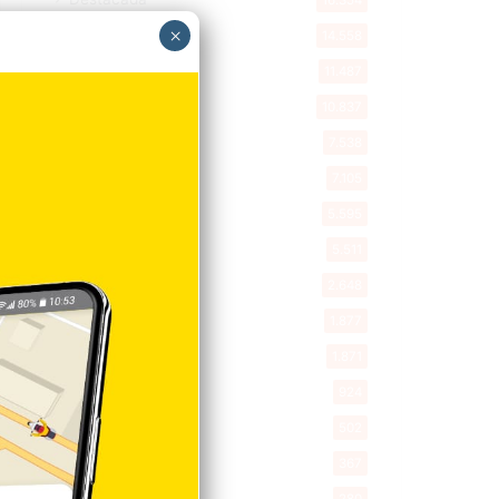
16.354
×
Nacionales
14.558
Deportes
11.487
Internacionales
10.837
Tu Ciudad
7.538
Cibao
7.105
Política
5.595
Entretenimiento
5.511
New York
2.648
Opinión
1.877
Videos
1.871
Economía
924
Salud
502
Saludable
367
Mi Espacio