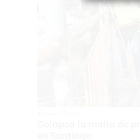
Redacción
Hace 1 día
Colapsa la malla de p
en Santiago