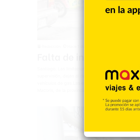
Redacción
Hace 1 día
Falta de inspección en
Santiago. Las limitaciones en que operan organis
supervisión, dejan al desnudo los problemas de c
vehículos de gas.Las explosiones de tanques de g
Macorís, de la provincia Duarte y en Mao, provinc