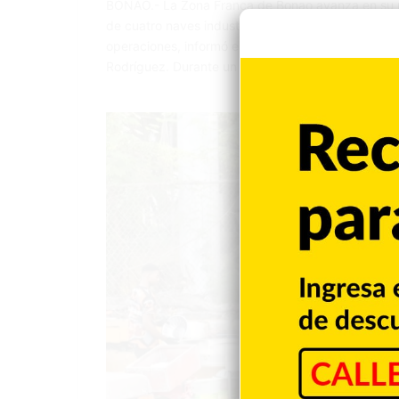
BONAO.- La Zona Franca de Bonao avanza en su pro
de cuatro naves industriales, mejoras en su infrae
operaciones, informó el director del Centro de Desa
Rodríguez. Durante un encuentro con el senador 