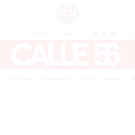
℃
24
Facebook
X
YouTube
Inst
San Francisco de Macoris
Nacionales
San Francisco
Videos
Opinión
M