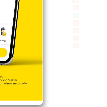
280
Encuestas
97
Tecnologia
65
Desde la matica
60
Policiales 56
55
Curiosidades
15
Gente056
4