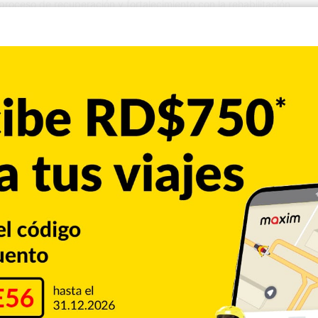
ceso de recuperación y fortalecimiento con la rehabilitación
structura y el interés de nuevas empresas en instalar
rrollo y Competitividad Industrial (Proindustria), Rafael Cruz
de Monseñor Nouel, Héctor Acosta, y…