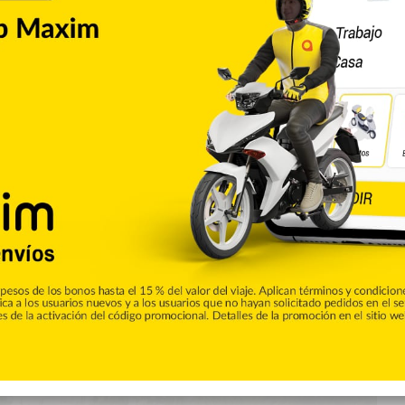
 negocios del Cibao
mos como los cuerpos de bomberos, llamados a velar por la
ontroles en negocios de comida, estaciones de combustibles o
as con saldos trágicos, registrados en San Francisco de
ia Valverde, evidenciaron…