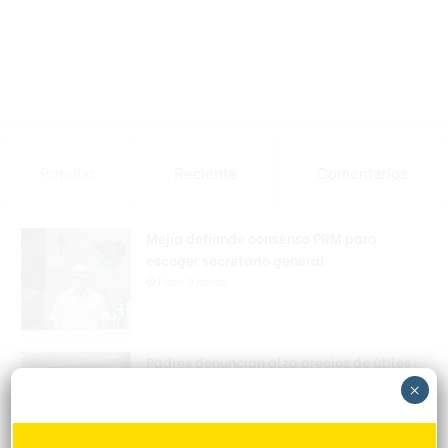
Popular
Reciente
Comentarios
Mejía defiende consenso PRM para
escoger secretario general
Hace 9 horas
Padres denuncian alza precios de útiles
escolares en la RD
×
Hace 9 horas