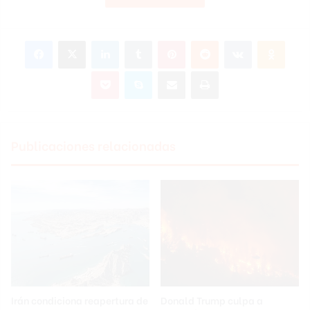
Facebook
X
LinkedIn
Tumblr
Pinterest
Reddit
VKontakte
Odnok
Pocket
Skype
Compartir por correo electrónico
Imprimir
Publicaciones relacionadas
Irán condiciona reapertura de
Donald Trump culpa a