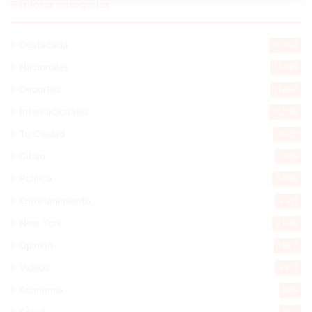
Explorar categorias
Destacada
16.354
Nacionales
14.561
Deportes
11.487
Internacionales
10.839
Tu Ciudad
7.542
Cibao
7.105
Política
5.596
Entretenimiento
5.511
New York
2.648
Opinión
1.877
Videos
1.871
Economía
925
Salud