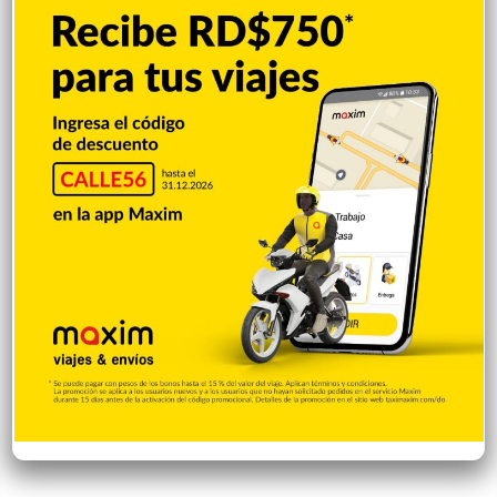
Irán condiciona reapertura de Ormuz al fin
de amenazas EEUU
Hace 9 horas
Donald Trump culpa a Canadá de los
incendios forestales
Hace 9 horas
Banreservas obtiene siete galardones en
los Effie Awards República Dominicana
2026
Hace 9 horas