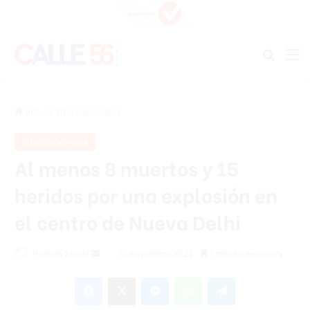
Buscar
M
Inicio
/
Internacionales
Internacionales
Al menos 8 muertos y 15
heridos por una explosión en
el centro de Nueva Delhi
Send
Patricia Seurin
10 noviembre 2025
1 minuto de lectura
an
Facebook
X
Messenger
WhatsApp
Telegram
email