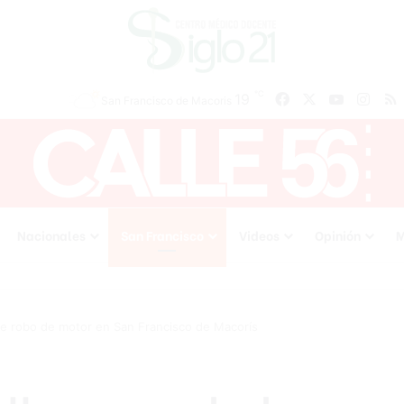
℃
Facebook
X
YouTube
Inst
19
San Francisco de Macoris
Nacionales
San Francisco
Videos
Opinión
M
de robo de motor en San Francisco de Macorís