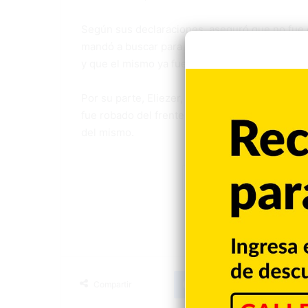
Según sus declaraciones, aseguró que no fue 
mandó a buscar para trasladarse hasta su vivi
y que el mismo ya fue devuelto.
Por su parte, Eliezer, propietario del vehícul
fue robado del frente de su residencia. Asimis
del mismo.
Apresan
Rob
Facebook
X
LinkedIn
T
Compartir