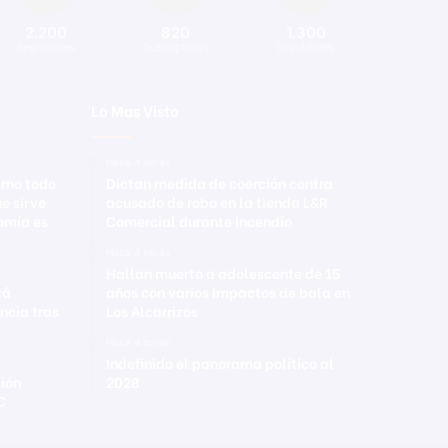
2.200
820
1.300
Seguidores
Suscriptores
Seguidores
Lo Mas Visto
Hace 4 horas
erno todo
Dictan medida de coerción contra
ue sirve
acusado de robo en la tienda L&R
nomía es
Comercial durante incendio
Hace 4 horas
Hallan muerto a adolescente de 15
tá
años con varios impactos de bala en
ncia tras
Los Alcarrizos
Hace 4 horas
Indefinido el panorama político al
ción
2028
C