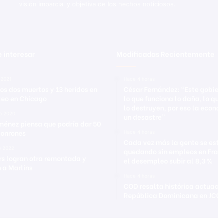
visión imparcial y objetiva de los hechos noticiosos.
 interesar
Modificadas Recientemente
 2021
Hace 4 horas
os dos muertos y 13 heridos en
César Fernández: “Este gobi
oteo en Chicago
lo que funciona lo daña, lo q
lo destruyen, por eso la eco
ro 2020
un desastre”
iménez piensa que podría dar 50
jonrones
Hace 4 horas
Cada vez más la gente se es
o 2022
quedando sin empleos en Fra
s logran otra remontada y
el desempleo subir al 8,3 %
 a Marlins
Hace 4 horas
COD resalta histórica actua
República Dominicana en JC