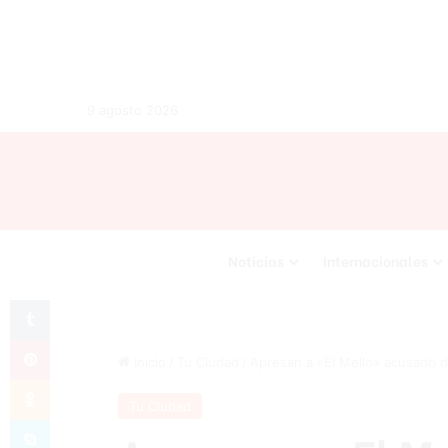
9 agosto 2026
Noticias
Internacionales
Tumblr
Pinterest
Inicio
/
Tu Ciudad
/
Apresan a «El Mello» acusado 
Odnoklassniki
Tu Ciudad
Skype