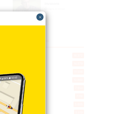
invasora
Hace 4 horas
×
Explorar categorias
Destacada
16.372
Nacionales
14.579
Deportes
11.506
Internacionales
10.860
Tu Ciudad
7.554
Cibao
7.116
Política
5.605
Entretenimiento
5.519