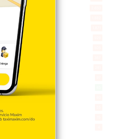
New York
2.650
Opinión
1.882
Videos
1.871
Economía
929
Salud
505
Saludable
367
Mi Espacio
281
Encuestas
97
Tecnologia
65
Desde la matica
60
Policiales 56
55
Curiosidades
15
Gente056
4