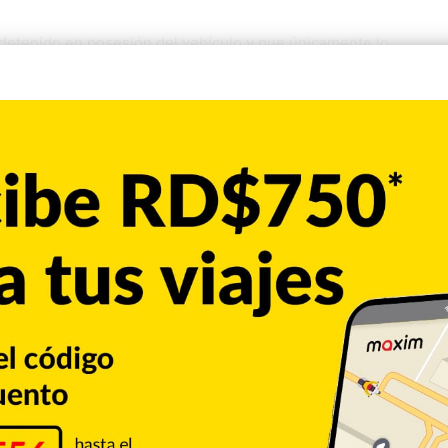
detenido en posesión del vehículo y que únicamente lo
enda. Indicó además que no conoce al propietario del motor
o, manifestó que no conoce al detenido y afirmó que el motor
mo, agradeció a las autoridades por la pronta recuperación
o
San Francisco de Macorís
Copiar enlace
umblr
Pinterest
Reddit
VKontakte
Odnoklassniki
Pocket
Skype
Compartir por correo electrónico
Imprimir