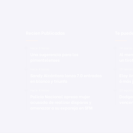
Recien Publicadas
Te puede
Hace 3 horas
14 marzo
Una sugerencia para los
Al men
pimentelenses
un tir
Hace 4 horas
19 febre
Sandy Alcántara lanza 7.0 entradas
Eloy J
en blanco y triunfa
ó más 
Hace 4 horas
20 agost
Policía Nacional apresa mujer
Dodger
acusada de realizar disparos y
vencen
amenazar a su expareja en SFM