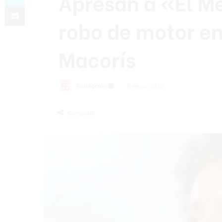
Apresan a «El M
Compartir por correo electrónico
robo de motor en
Macorís
Send
Redacción
5 enero 2026
an
email
Compartir