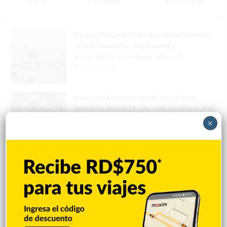
Popular
Reciente
Comentarios
Policía Nacional ejecuta allanamientos;
ocupa escopeta, municiones y
motocicleta con chasis alterado
Hace 8 horas
Incautan 41 paquetes de marihuana
enviados desde EE. UU. con destino a SFM
Hace 8 horas
×
Amplían puentes de la Circunvalación
Machacho González tras incorporar dos
carriles al diseño
Hace 8 horas
VENEZUELA: Chavismo y grupo oposición