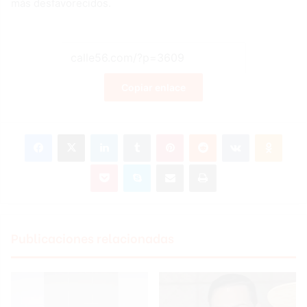
más desfavorecidos.
Copiar enlace
Facebook
X
LinkedIn
Tumblr
Pinterest
Reddit
VKontakte
Odnoklassniki
Pocket
Skype
Compartir por correo electrónico
Imprimir
Publicaciones relacionadas