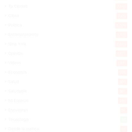
Tu Ciudad
7.546
Cibao
7.109
Política
5.599
Entretenimiento
5.513
New York
2.649
Opinión
1.877
Videos
1.871
Economía
926
Salud
503
Saludable
367
Mi Espacio
280
Encuestas
97
Tecnologia
65
Desde la matica
60