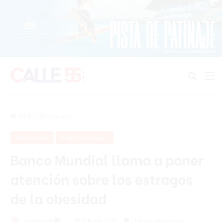
Buscar
M
Inicio
/
Destacada
Destacada
Internacionales
Banco Mundial llama a poner
atención sobre los estragos
de la obesidad
Redacción
S
10 febrero 2020
1 minuto de lectura