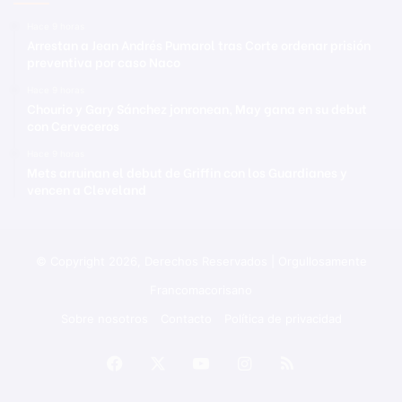
Hace 9 horas
Arrestan a Jean Andrés Pumarol tras Corte ordenar prisión
preventiva por caso Naco
Hace 9 horas
Chourio y Gary Sánchez jonronean, May gana en su debut
con Cerveceros
Hace 9 horas
Mets arruinan el debut de Griffin con los Guardianes y
vencen a Cleveland
© Copyright 2026, Derechos Reservados | Orgullosamente
Francomacorisano
Sobre nosotros
Contacto
Política de privacidad
Facebook
X
YouTube
Instagram
RSS