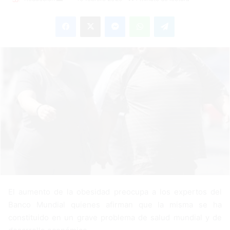
e
Facebook
X
Messenger
WhatsApp
Telegram
n
d
a
n
e
m
a
i
l
El aumento de la obesidad preocupa a los expertos del
Banco Mundial quienes afirman que la misma se ha
constituido en un grave problema de salud mundial y de