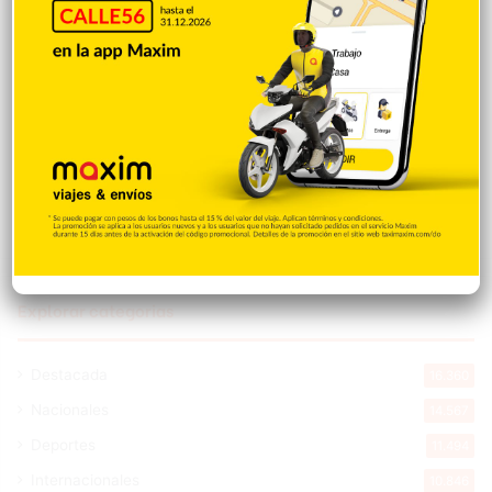
tienen primer diálogo
Hace 8 horas
Cristopher Sánchez es el primero en MLB
con 15 victorias en 2026
Hace 8 horas
Explorar categorias
Destacada
16.360
Nacionales
14.567
Deportes
11.494
Internacionales
10.846