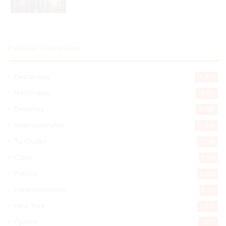
Explorar categorias
Destacada
16.354
Nacionales
14.561
Deportes
11.487
Internacionales
10.839
Tu Ciudad
7.542
Cibao
7.105
Política
5.596
Entretenimiento
5.511
New York
2.648
Opinión
1.877