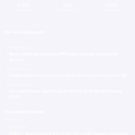
2.200
820
1.300
Seguidores
Suscriptores
Seguidores
Recien Publicadas
Hace 6 horas
Mejía defiende consenso PRM para escoger secretario
general
Hace 6 horas
Padres denuncian alza precios de útiles escolares en la RD
Hace 6 horas
Irán condiciona reapertura de Ormuz al fin de amenazas
EEUU
Te puede interesar
15 julio 2021
CUBA – Nuevo récord de COVID-19: 6.080 nuevos contagios