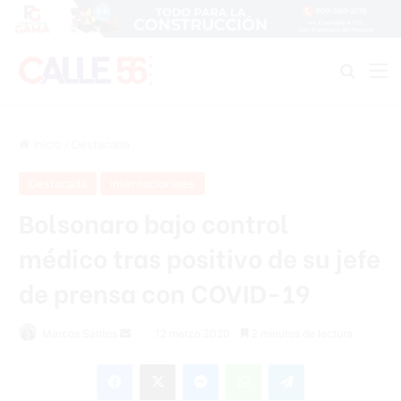
Buscar
M
Inicio
/
Destacada
Destacada
Internacionales
Bolsonaro bajo control
médico tras positivo de su jefe
de prensa con COVID-19
Marcos Santos
S
12 marzo 2020
2 minutos de lectura
e
Facebook
X
Messenger
WhatsApp
Telegram
n
d