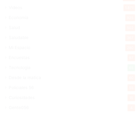
Videos
1.871
Economía
925
Salud
502
Saludable
367
Mi Espacio
280
Encuestas
97
Tecnologia
65
Desde la matica
60
Policiales 56
55
Curiosidades
15
Gente056
4