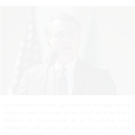
a
n
e
m
a
i
l
El mandatario brasileño, Jair Bolsonaro, está bajo estricta
vigilancia médica después de que el jefe de la Secretaría
Especial de Comunicación de la Presidencia, Fabio
Wajngarten, dio positivo de coronavirus, informó este