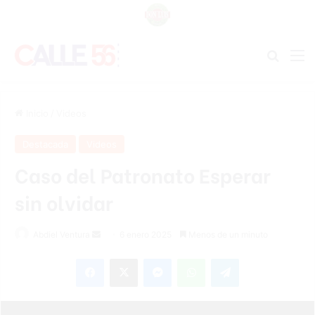
Buscar
M
Inicio
/
Videos
Destacada
Videos
Caso del Patronato Esperar
sin olvidar
Abdiel Ventura
S
6 enero 2025
Menos de un minuto
e
Facebook
X
Messenger
WhatsApp
Telegram
n
d
a