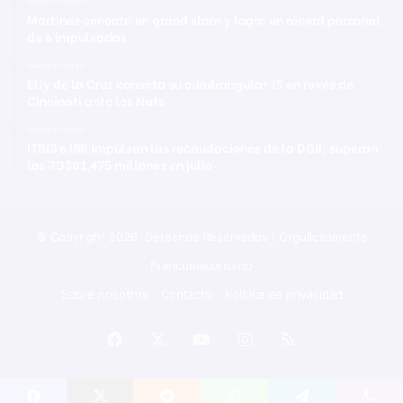
Hace 5 horas
Martínez conecta un grand slam y logra un récord personal
de 6 impulsadas
Hace 5 horas
Elly de la Cruz conecta su cuadrangular 19 en revés de
Cincinati ante los Nats
Hace 5 horas
ITBIS e ISR impulsan las recaudaciones de la DGII; superan
los RD$81,475 millones en julio
© Copyright 2026, Derechos Reservados | Orgullosamente
Francomacorisano
Sobre nosotros
Contacto
Política de privacidad
Facebook
X
YouTube
Instagram
RSS