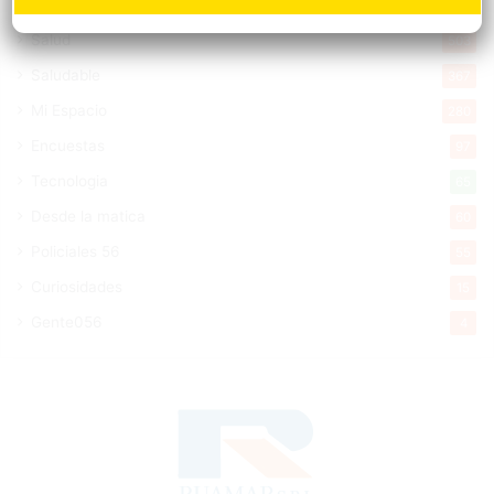
Economía
928
Salud
503
Saludable
367
Mi Espacio
280
Encuestas
97
Tecnologia
65
Desde la matica
60
Policiales 56
55
Curiosidades
15
Gente056
4