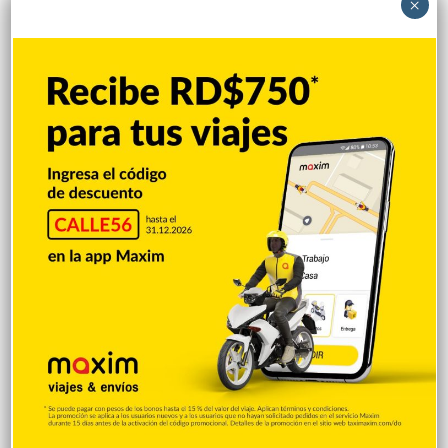
×
Explorar categorias
Destacada
16.366
Nacionales
14.572
Deportes
11.498
Internacionales
10.851
Tu Ciudad
7.547
Cibao
7.113
Política
5.602
Entretenimiento
5.515
New York
2.649
Opinión
1.877
Videos
1.871