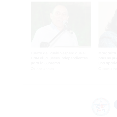
c
e
o
d
e
S
F
M
e
n
Fuerza del Pueblo espera que el
Margarita 
b
CNM elija jueces independientes
país no p
u
para la Suprema
una aparie
s
Hace 3 horas
Hace 4 ho
c
a
d
e
a
r
m
a
s