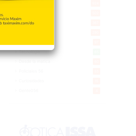
Economía
924
Salud
502
Saludable
367
Mi Espacio
280
Encuestas
97
Tecnologia
65
Desde la matica
60
Policiales 56
55
Curiosidades
15
Gente056
4