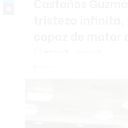
Castaños Guzmán
Compartir por correo electrónico
tristeza infinita,
capaz de matar 
Listin Diario
S
19 febrero 2020
e
n
Compartir
d
a
n
e
m
a
i
l