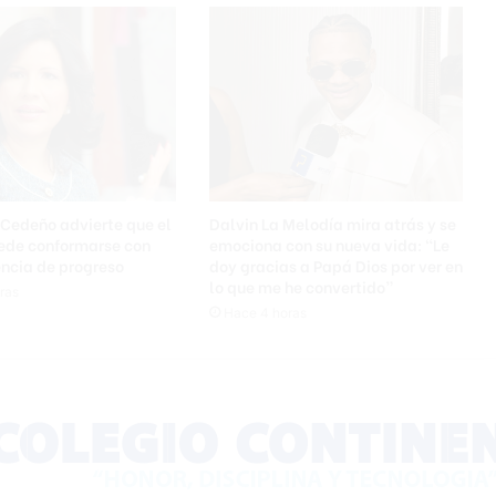
o
m
o
m
e
t
a
g
a
n
Cedeño advierte que el
Dalvin La Melodía mira atrás y se
a
uede conformarse con
emociona con su nueva vida: “Le
r
ncia de progreso
doy gracias a Papá Dios por ver en
lo que me he convertido”
e
ras
l
Hace 4 horas
C
y
Y
o
u
n
g