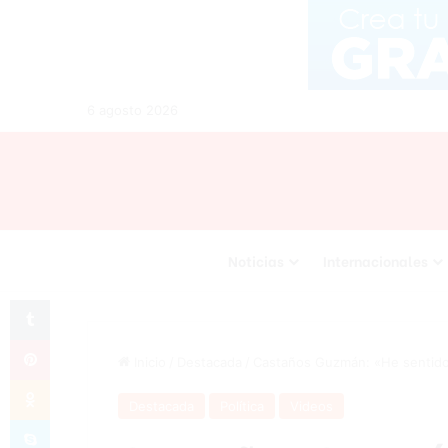
6 agosto 2026
Noticias
Internacionales
Tumblr
Pinterest
Inicio
/
Destacada
/
Castaños Guzmán: «He sentido tr
Odnoklassniki
Destacada
Política
Videos
Skype