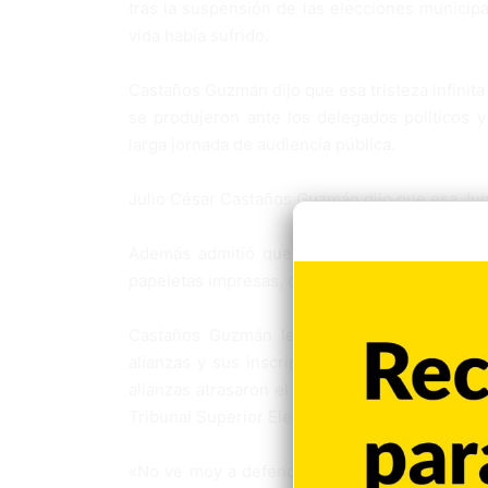
tras la suspensión de las elecciones municipa
vida había sufrido.
Castaños Guzmán dijo que esa tristeza infinit
se produjeron ante los delegados políticos y 
larga jornada de audiencia pública.
Julio César Castaños Guzmán dijo que esa Junt
Además admitió que ya era imposible volver
papeletas impresas, con anteriormente.
Castaños Guzmán le dijo a los partidos po
alianzas y sus inscripciones en la institució
alianzas atrasaron el proceso de conformación
Tribunal Superior Electoral, que versaron sobr
«No ve moy a defender de nada. No tengo de