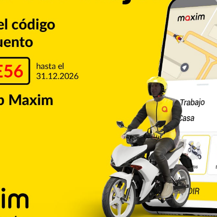
Copiar enlace
Pinterest
Reddit
VKontakte
Odnoklassniki
Pocket
Skype
Compartir por correo electrónico
Imprimir