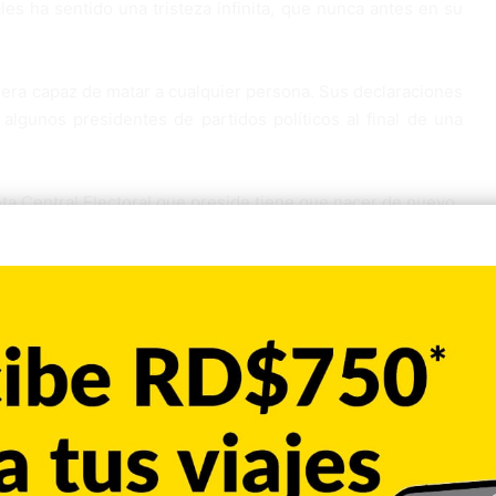
les ha sentido una tristeza infinita, que nunca antes en su
a era capaz de matar a cualquier persona. Sus declaraciones
algunos presidentes de partidos políticos al final de una
a Central Electoral que preside tiene que nacer de nuevo.
 con el voto automatizado y ahora se tendrá que ir con
líticos que ellos debían reconocer que sus procesos de
n electoral fue un desorden. Dijo que ese desorden en las
 de boletas, además de la alta cantidad de sentencias del
e el proceso electivo.
recho a defenderme. Se ha cometido un error y causó un