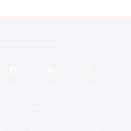
íguenos en las redes sociales
2.200
820
1.300
Seguidores
Suscriptores
Seguidores
Lo Mas Visto
Hace 3 horas
vas
EEUU levanta sanciones a entidades