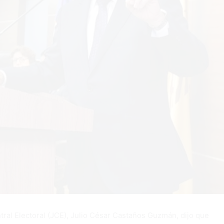
tral Electoral (JCE), Julio César Castaños Guzmán, dijo que