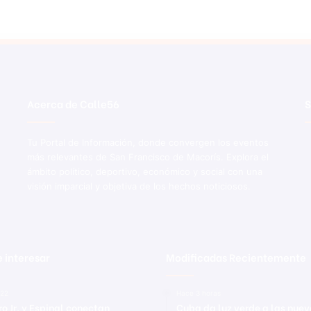
Acerca de Calle56
S
Tu Portal de Información, donde convergen los eventos
más relevantes de San Francisco de Macorís. Explora el
ámbito político, deportivo, económico y social con una
visión imparcial y objetiva de los hechos noticiosos.
 interesar
Modificadas Recientemente
022
Hace 3 horas
ro Jr. y Espinal conectan
Cuba da luz verde a las nue