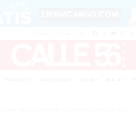
℃
17
Facebook
X
YouTube
Inst
San Francisco de Macoris
Nacionales
San Francisco
Videos
Opinión
M
isteza infinita, la tristeza infinita es capaz de matar a cualquiera»