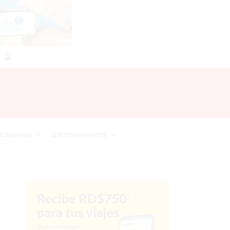
agram
RSS
Acceso
i Espacio
Entretenimiento