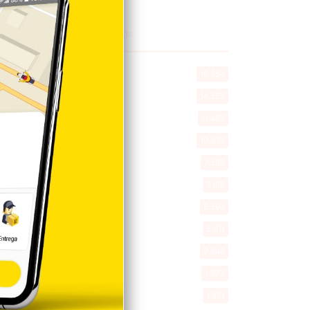
Explorar categorias
Destacada
16.354
Nacionales
14.557
Deportes
11.487
Internacionales
10.837
Tu Ciudad
7.538
Cibao
7.105
Política
5.594
Entretenimiento
5.511
New York
2.648
Opinión
1.877
Videos
1.871