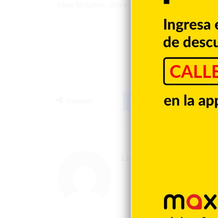
caso fortuito», dijo el presidente de la JCE.
Facebook
X
LinkedIn
Tumblr
Compartir
Listin Diario