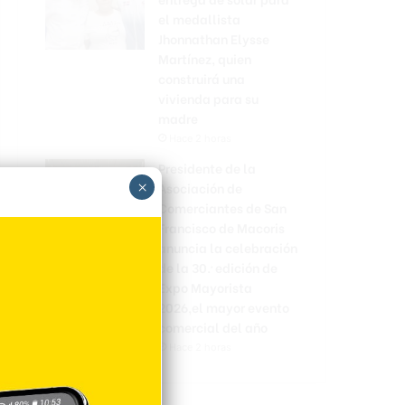
el medallista
Jhonnathan Elysse
Martínez, quien
construirá una
vivienda para su
madre
Hace 2 horas
Presidente de la
×
Asociación de
Comerciantes de San
Francisco de Macoris
anuncia la celebración
de la 30.ª edición de
Expo Mayorista
2026,el mayor evento
comercial del año
Hace 2 horas