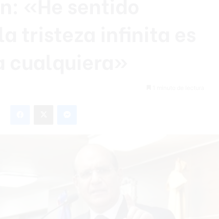
: «He sentido
 la tristeza infinita es
a cualquiera»
1 minuto de lectura
Facebook
X
Messenger