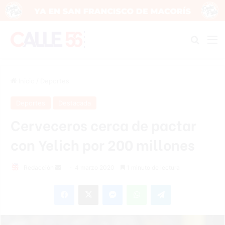
Buscar
M
Inicio
/
Deportes
Deportes
Destacada
Cerveceros cerca de pactar
con Yelich por 200 millones
Redacción
S
4 marzo 2020
1 minuto de lectura
e
Facebook
X
Messenger
WhatsApp
Telegram
n
d
a