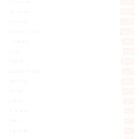
Destacada
16.366
Nacionales
14.571
Deportes
11.498
Internacionales
10.849
Tu Ciudad
7.546
Cibao
7.112
Política
5.600
Entretenimiento
5.514
New York
2.649
Opinión
1.877
Videos
1.871
Economía
928
Salud
503
Saludable
367