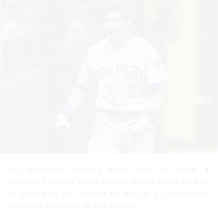
n
e
m
a
i
l
Los Milwaukee Brewers están cerca de fichar al
jardinero Christian Yelich por una extensión de contrato
de siete años por un valor de más de $ 200 millones,
según Ken Rosenthal de The Atheltic .