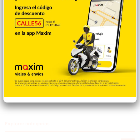
Martínez conecta un grand slam y logra
un récord personal de 6 impulsadas
Hace 7 minutos
Elly de la Cruz conecta su cuadrangular
19 en revés de Cincinati ante los Nats
Hace 10 minutos
ITBIS e ISR impulsan las recaudaciones de
la DGII; superan los RD$81,475 millones
en julio
Hace 13 minutos
Explorar categorias