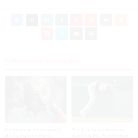
Facebook
X
LinkedIn
Tumblr
Pinterest
Reddit
VKontakte
Odnoklassniki
Pocket
Skype
Compartir por correo electrónico
Imprimir
Publicaciones relacionadas
Martínez conecta un grand
Elly de la Cruz conecta su
slam y logra un récord
cuadrangular 19 en revés de