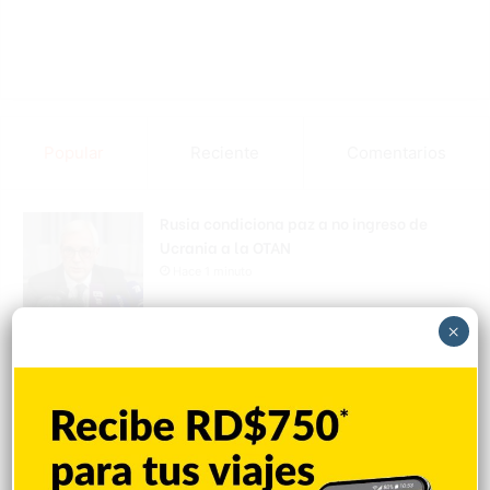
Popular
Reciente
Comentarios
Rusia condiciona paz a no ingreso de
Ucrania a la OTAN
Hace 1 minuto
×
CNM avanza evaluación de siete jueces
de la Suprema y abre plazo de objeciones
Hace 4 minutos