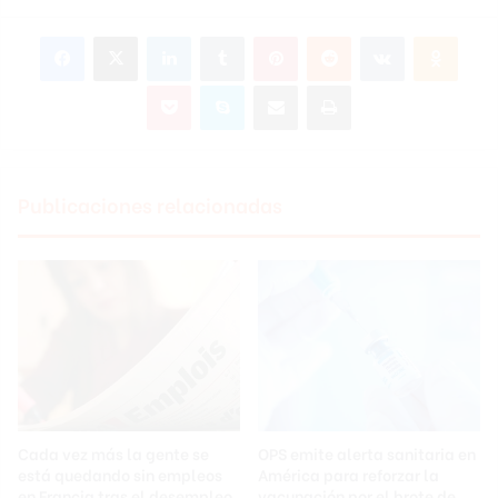
Facebook
X
LinkedIn
Tumblr
Pinterest
Reddit
VKontakte
Odnok
Pocket
Skype
Compartir por correo electrónico
Imprimir
Publicaciones relacionadas
Cada vez más la gente se
OPS emite alerta sanitaria en
está quedando sin empleos
América para reforzar la
en Francia tras el desempleo
vacunación por el brote de