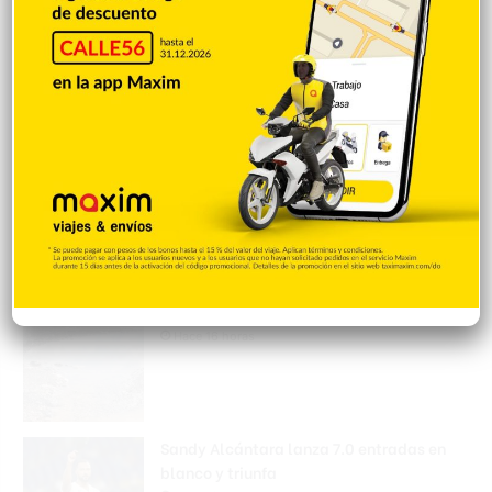
Max Santos le pide disculpas a Jenny
Blanco y aclara situación
Hace 12 horas
Matan a tiros a joven en Los Mangos de
Salcedo
Hace 12 horas
Una sugerencia para los pimentelenses
Hace 16 horas
Sandy Alcántara lanza 7.0 entradas en
blanco y triunfa