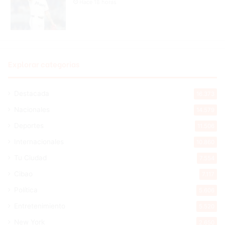
Hace 18 horas
Explorar categorias
Destacada
16.373
Nacionales
14.579
Deportes
11.506
Internacionales
10.860
Tu Ciudad
7.554
Cibao
7.117
Política
5.606
Entretenimiento
5.520
New York
2.650