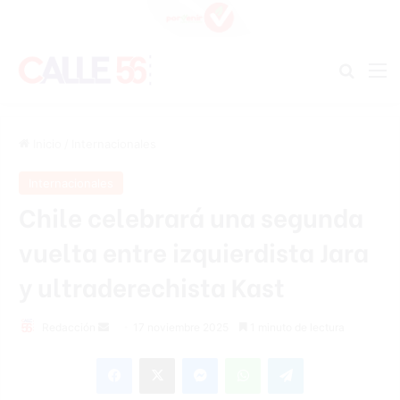
Buscar
M
Inicio
/
Internacionales
Internacionales
Chile celebrará una segunda
vuelta entre izquierdista Jara
y ultraderechista Kast
Send
Redacción
17 noviembre 2025
1 minuto de lectura
an
Facebook
X
Messenger
WhatsApp
Telegram
email