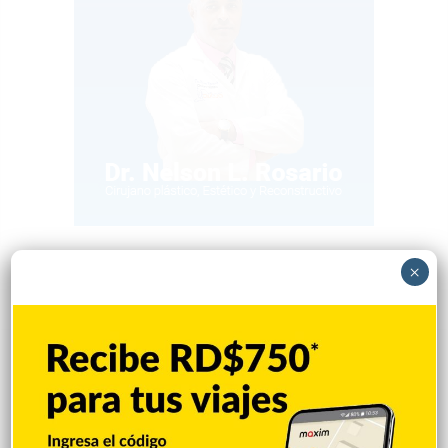
×
Popular
Reciente
Comentarios
PRM elige en unidad al presidente Luis
Abinader, Garrigó y Ascención para dirigir
el partido
Hace 10 horas