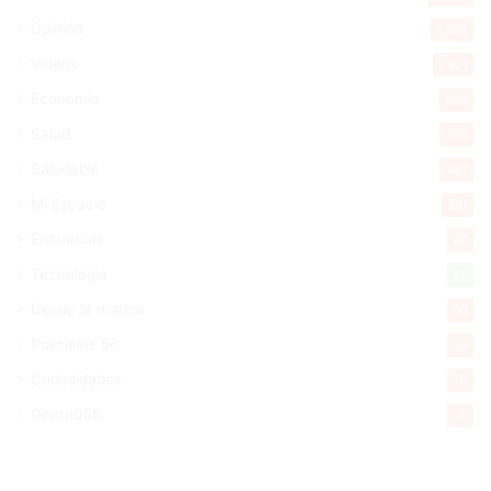
Opinión
1.882
Videos
1.871
Economía
929
Salud
505
Saludable
367
Mi Espacio
281
Encuestas
97
Tecnologia
65
Desde la matica
60
Policiales 56
55
Curiosidades
15
Gente056
4