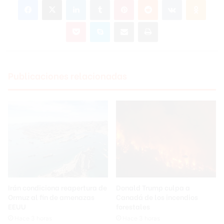
Pocket
Skype
Compartir por correo electrónico
Imprimir
Publicaciones relacionadas
Irán condiciona reapertura de
Donald Trump culpa a
Ormuz al fin de amenazas
Canadá de los incendios
EEUU
forestales
Hace 3 horas
Hace 3 horas