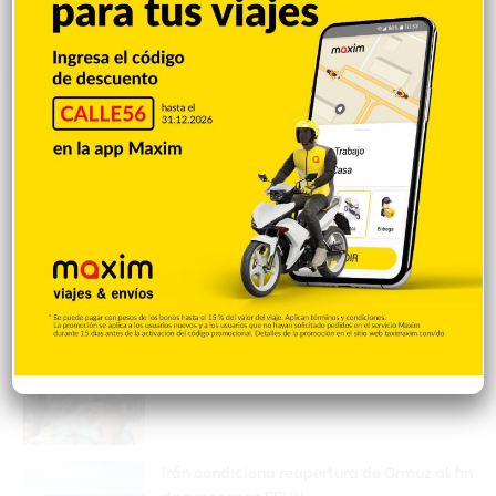
Popular
Reciente
Comentarios
Mejía defiende consenso PRM para
escoger secretario general
Hace 3 horas
Padres denuncian alza precios de útiles
escolares en la RD
Hace 3 horas
Irán condiciona reapertura de Ormuz al fin
de amenazas EEUU