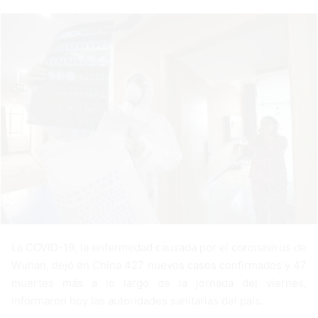
a
n
e
m
a
i
l
La COVID-19, la enfermedad causada por el coronavirus de
Wuhan, dejó en China 427 nuevos casos confirmados y 47
muertes más a lo largo de la jornada del viernes,
informaron hoy las autoridades sanitarias del país.