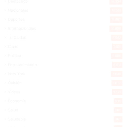
Destacada
16.354
Nacionales
14.561
Deportes
11.487
Internacionales
10.839
Tu Ciudad
7.542
Cibao
7.105
Política
5.596
Entretenimiento
5.511
New York
2.648
Opinión
1.877
Videos
1.871
Economía
925
Salud
502
Saludable
367