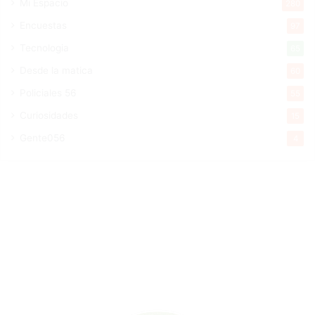
Mi Espacio
280
Encuestas
97
Tecnologia
65
Desde la matica
60
Policiales 56
55
Curiosidades
15
Gente056
4