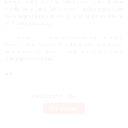
Aunque, según el último balance de la Organización
Mundial de la Salud (OMS), otros 51 países cuentan con
casos diagnosticados de COVID-19, China acapara más del
94 % de los infectados.
Los síntomas de la nueva enfermedad son en muchos
casos parecidos a los de un resfriado, pero pueden estar
acompañados de fiebre y fatiga, tos seca y disnea
(dificultad para respirar).
EFE
Copiar enlace
Facebook
X
LinkedIn
Tumblr
Pinterest
Reddit
VKontakte
Odnoklassniki