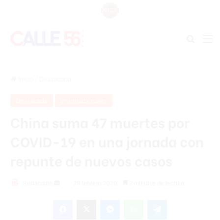
Buscar
M
Inicio
/
Destacada
Destacada
Internacionales
China suma 47 muertes por
COVID-19 en una jornada con
repunte de nuevos casos
Redacción
S
29 febrero 2020
2 minutos de lectura
e
Facebook
X
Messenger
WhatsApp
Telegram
n
d