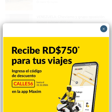
Hace 16 horas
VENEZUELA: Chavismo y grupo oposición
tienen primer diálogo
Hace 17 horas
×
Cristopher Sánchez es el primero en MLB
con 15 victorias en 2026
Hace 17 horas
Explorar categorias
Destacada
16.360