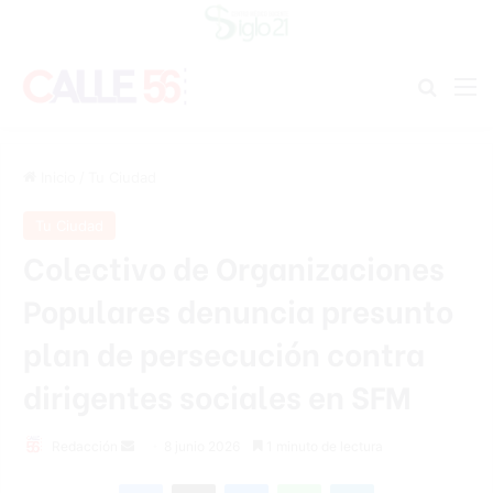
Buscar
M
Inicio
/
Tu Ciudad
Tu Ciudad
Colectivo de Organizaciones
Populares denuncia presunto
plan de persecución contra
dirigentes sociales en SFM
Send
Redacción
8 junio 2026
1 minuto de lectura
an
Facebook
X
Messenger
WhatsApp
Telegram