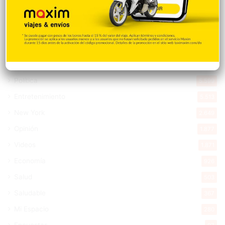
Nacionales
14.567
Deportes
11.494
Internacionales
10.846
Tu Ciudad
7.546
Cibao
7.109
Política
5.599
Entretenimiento
5.513
New York
2.649
Opinión
1.877
Videos
1.871
Economía
926
Salud
503
Saludable
367
Mi Espacio
280