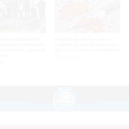
s
p
a
r
a
e
n
nicia construcción de
Discusión familiar termina en
f
atégicas en la frontera
tragedia: joven de 26 años muere
r
 fortalecer la seguridad
tras recibir una estocada en Moca
ollo
e
Hace 2 horas
n
ras
t
a
r
p
r
o
b
l
e
m
a