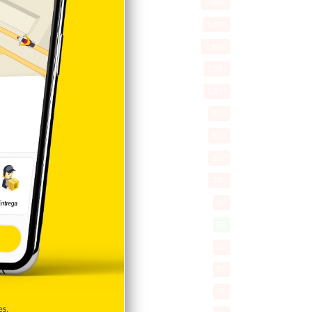
Política
5.605
Entretenimiento
5.519
New York
2.650
Opinión
1.881
Videos
1.871
Economía
929
Salud
505
Saludable
367
Mi Espacio
280
Encuestas
97
Tecnologia
65
Desde la matica
60
Policiales 56
55
Curiosidades
15