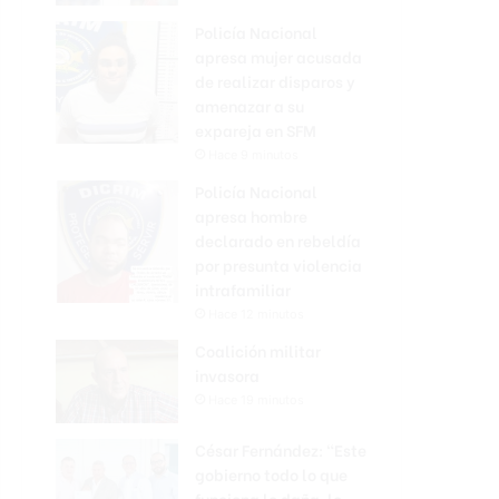
Policía Nacional
apresa mujer acusada
de realizar disparos y
amenazar a su
expareja en SFM
Hace 9 minutos
Policía Nacional
apresa hombre
declarado en rebeldía
por presunta violencia
intrafamiliar
Hace 12 minutos
Coalición militar
invasora
Hace 19 minutos
César Fernández: “Este
gobierno todo lo que
funciona lo daña, lo