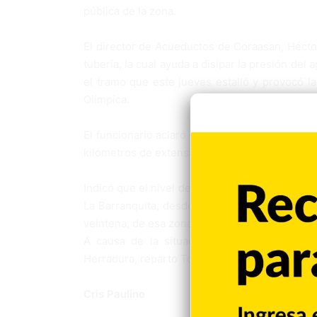
pública de la zona.
El director de Acueductos de Coraasan, Héctor
tubería, la cual ayuda a disipar la presión del 
el tramo que este jueves estalló y provocó la
Olímpica.
El funcionario aclaró que la situación se produ
kilómetros de extensión y 30 pulgadas de diám
Indicó que el nivel de impulsión con que se en
La Barranquita, desde donde, por gravedad, se
veintena, de esa zona sur.
A causa de la situación, La Yagüita de Past
Herradura, reparto Tolentino y otra docena de
Cris Paulino