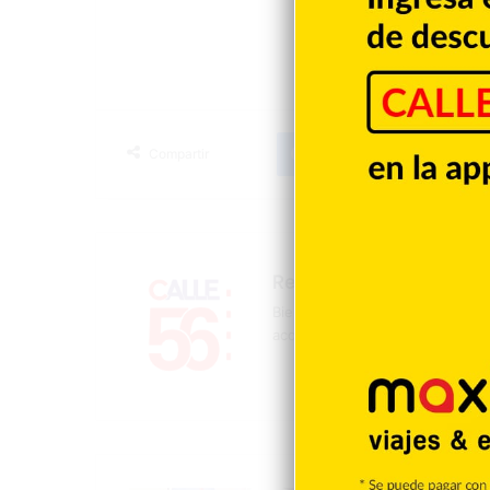
Facebook
X
LinkedIn
Tumblr
Compartir
Redacción
Bienvenidos a la página oficial 
acontecer mundial, nacional y d