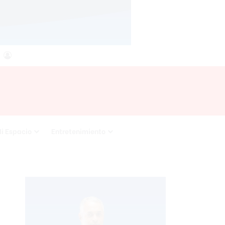
agram
RSS
Acceso
i Espacio
Entretenimiento