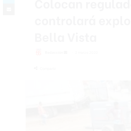
Colocan regulad
Compartir por correo electrónico
controlará explo
Bella Vista
Redacción
S
2 marzo 2020
e
n
Compartir
d
a
n
e
m
a
i
l