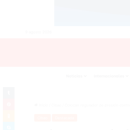
9 agosto 2026
Noticias
Internacionales
Tumblr
Pinterest
Inicio
/
Cibao
/
Colocan regulador de presión contro
Odnoklassniki
Cibao
Destacada
Skype