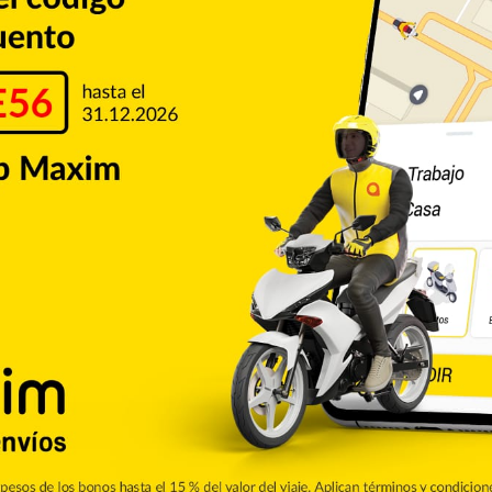
Copiar enlace
Pinterest
Reddit
VKontakte
Odnoklassniki
Pocket
Skype
Compartir por correo electrónico
Imprimir
de CALLE56. Aquí podrás encontrar las ultimas noticias del
e la ciudad de San Francisco de Macorís