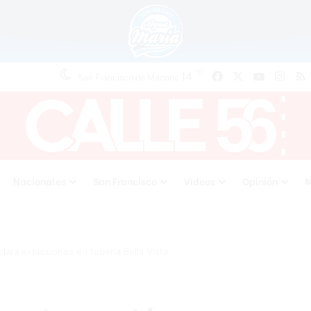
℃
14
Facebook
X
YouTube
Inst
San Francisco de Macoris
Nacionales
San Francisco
Videos
Opinión
M
lará explosiones en tubería Bella Vista