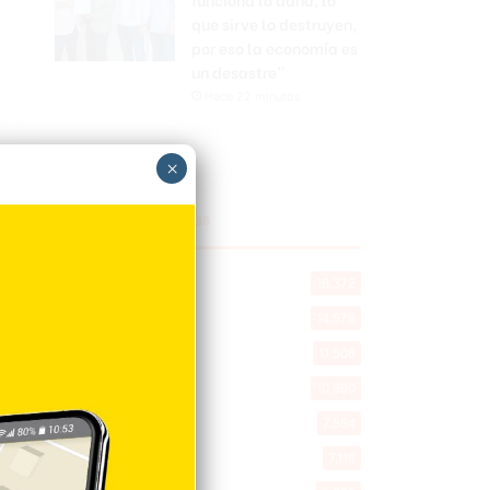
que sirve lo destruyen,
por eso la economía es
un desastre”
Hace 22 minutos
×
Explorar categorias
Destacada
16.372
Nacionales
14.579
Deportes
11.506
Internacionales
10.860
Tu Ciudad
7.554
Cibao
7.116