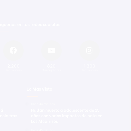
íguenos en las redes sociales
2.200
820
1.300
Seguidores
Suscriptores
Seguidores
Lo Mas Visto
Hace 43 minutos
tá
Hallan muerto a adolescente de 15
ncia tras
años con varios impactos de bala en
Los Alcarrizos
Hace 45 minutos