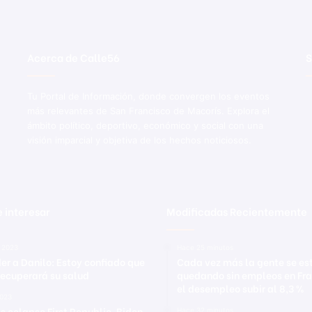
s
d
e
t
Acerca de Calle56
S
r
á
Tu Portal de Información, donde convergen los eventos
n
más relevantes de San Francisco de Macorís. Explora el
s
ámbito político, deportivo, económico y social con una
i
visión imparcial y objetiva de los hechos noticiosos.
t
o
 interesar
Modificadas Recientemente
 2023
Hace 25 minutos
er a Danilo: Estoy confiado que
Cada vez más la gente se es
recuperará su salud
quedando sin empleos en Fra
el desempleo subir al 8,3 %
023
as colapso First Republic, Biden
Hace 32 minutos