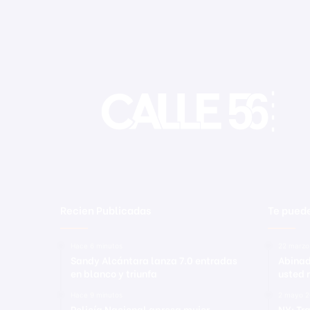
i
n
i
c
a
n
o
s
e
n
E
E
.
U
Recien Publicadas
Te puede
U
.
Hace 6 minutos
22 marzo
Sandy Alcántara lanza 7.0 entradas
Abinad
en blanco y triunfa
usted 
Hace 9 minutos
2 mayo 2
Policía Nacional apresa mujer
NY: Tr