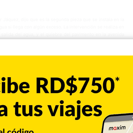
 Jáquez, dijo que es la segunda pieza que se instala en la
agua si llega con algún exceso. La intervención se realiza en
 salida del agua, y el quiebre del pavimento en la avenida
ce, no por la presión como tal, sino porque la tubería, de 5
etro, es muy antigua.
vía el líquido es el adecuado para poder llenar el tanque de
 redistribuye el agua hacia los sectores altos, más de una
or, Bella Vista, Pastor, La Otra Banda, barrio Nuevo, La
 localidades permanecen sin el servicio de agua.