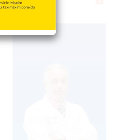
Gente056
4