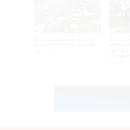
i
c
i
p
a
c
i
Denuncian abandono de vía de
Gobierno i
ó
acceso a la playa La Ensenada
obras estr
n
norte para
Hace 1 hora
y el desarr
p
o
Hace 2 ho
l
í
t
i
c
a
d
e
d
o
m