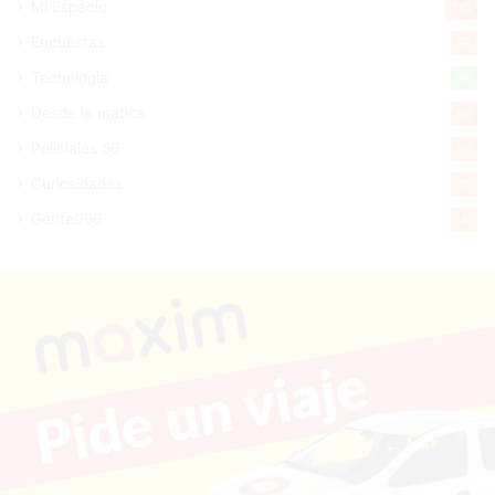
Mi Espacio
281
Encuestas
97
Tecnologia
65
Desde la matica
60
Policiales 56
55
Curiosidades
15
Gente056
4