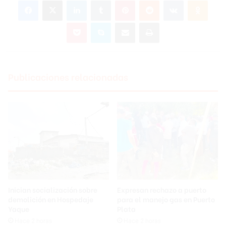
Facebook
X
LinkedIn
Tumblr
Pinterest
Reddit
VKontakte
Odnok
Pocket
Skype
Compartir por correo electrónico
Imprimir
Publicaciones relacionadas
Inician socialización sobre
Expresan rechazo a puerto
demolición en Hospedaje
para el manejo gas en Puerto
Yaque
Plata
Hace 2 horas
Hace 2 horas