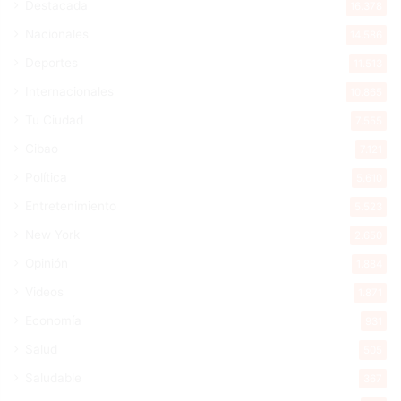
Destacada
16.378
Nacionales
14.586
Deportes
11.513
Internacionales
10.865
Tu Ciudad
7.555
Cibao
7.121
Política
5.610
Entretenimiento
5.523
New York
2.650
Opinión
1.884
Videos
1.871
Economía
931
Salud
505
Saludable
367