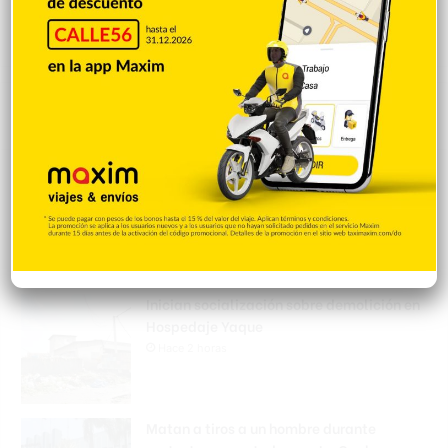
Popular
Reciente
Comentarios
¿Cuáles deportes no dieron ninguna
medalla a RD en los Juegos
Centroamericanos?
Hace 2 horas
Inician socialización sobre demolición en
Hospedaje Yaque
Hace 2 horas
Matan a tiros a un hombre durante