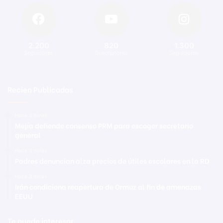
2.200
820
1.300
Seguidores
Suscriptores
Seguidores
Recien Publicadas
Hace 3 horas
Mejía defiende consenso PRM para escoger secretario
general
Hace 3 horas
Padres denuncian alza precios de útiles escolares en la RD
Hace 3 horas
Irán condiciona reapertura de Ormuz al fin de amenazas
EEUU
Te puede interesar