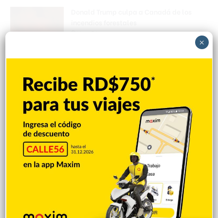
Donald Trump culpa a Canadá de los
incendios forestales
Hace 3 horas
×
Banreservas obtiene siete galardones en
los Effie Awards República Dominicana
2026
Hace 3 horas
Explorar categorias
Destacada
16.354
Nacionales
14.561
Deportes
11.487