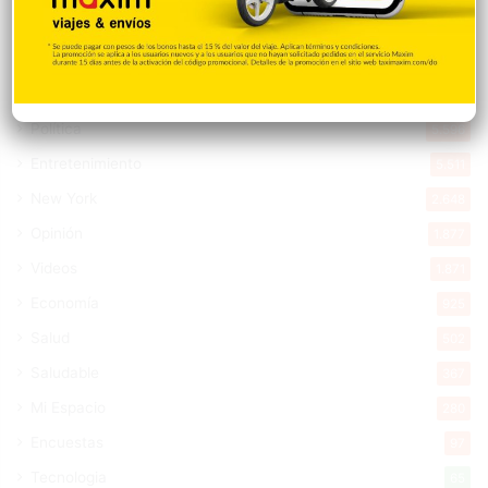
Internacionales
10.839
Tu Ciudad
7.542
Cibao
7.105
Política
5.596
Entretenimiento
5.511
New York
2.648
Opinión
1.877
Videos
1.871
Economía
925
Salud
502
Saludable
367
Mi Espacio
280
Encuestas
97
Tecnologia
65