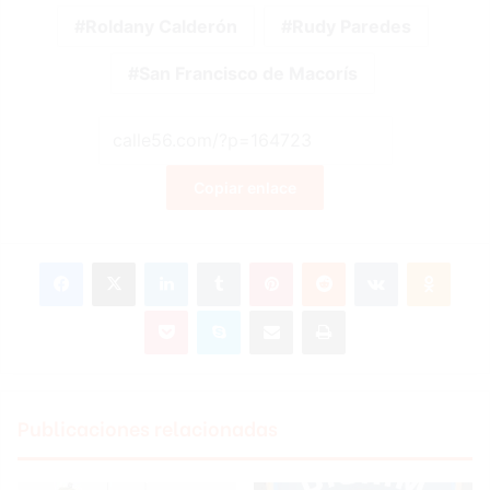
Roldany Calderón
Rudy Paredes
San Francisco de Macorís
Copiar enlace
Facebook
X
LinkedIn
Tumblr
Pinterest
Reddit
VKontakte
Odnok
Pocket
Skype
Compartir por correo electrónico
Imprimir
Publicaciones relacionadas