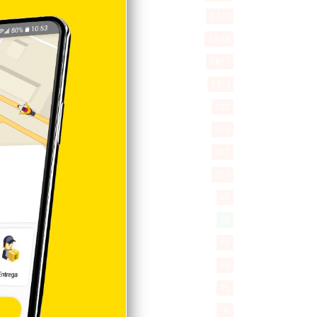
Entretenimiento
5.510
New York
2.648
Opinión
1.877
Videos
1.871
Economía
922
Salud
502
Saludable
367
Mi Espacio
280
Encuestas
97
Tecnologia
65
Desde la matica
60
Policiales 56
55
Curiosidades
15
Gente056
4