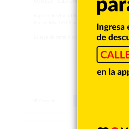
COMBUSTIBLES QUE BAJAN DE PRECIOS E
Bajarán el avtur a 186.80 pesos/galón (-5.91 pe
Fueloil #6 a 151.03 pesos por galón (-5.46) y e
La tasa de cambio promedio semanal es de 59.9
Combustibles
M
Facebook
X
LinkedIn
T
Compartir