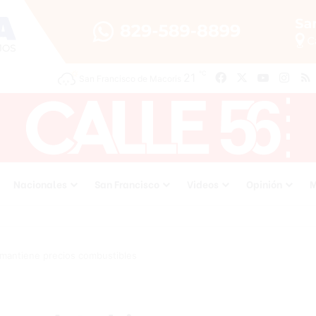
℃
Facebook
X
YouTube
Inst
21
San Francisco de Macoris
Nacionales
San Francisco
Videos
Opinión
M
 mantiene precios combustibles