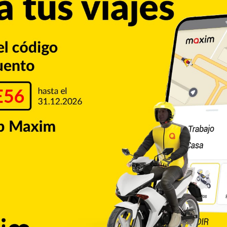
STA SEMANA
sos), el queroseno a 217.50 pesos por galón (-4.90), el
l Fueloil 1%S a 162.24 pesos/galón (-5.55).
6 pesos, de las publicaciones diarias del Banco Central.
inisterio de Industria y Comercio
Copiar enlace
umblr
Pinterest
Reddit
VKontakte
Odnoklassniki
Pocket
Skype
Compartir por correo electrónico
Imprimir