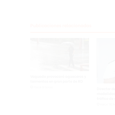
Justicia
Publicaciones relacionadas
Vaguada provocará aguaceros y
tormentas en gran parte de RD
Hace 9 horas
Director d
modalidad
tráfico de
Hace 16 h