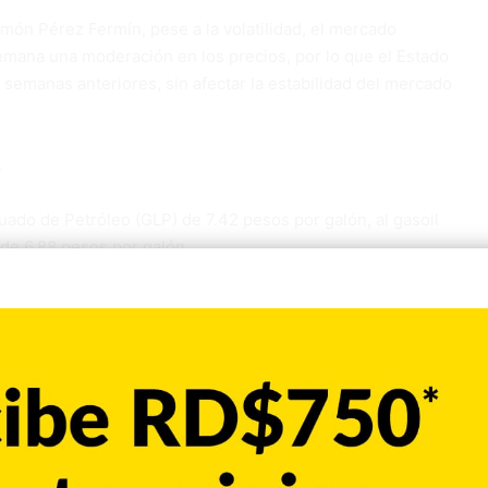
món Pérez Fermín, pese a la volatilidad, el mercado
semana una moderación en los precios, por lo que el Estado
semanas anteriores, sin afectar la estabilidad del mercado
L
uado de Petróleo (GLP) de 7.42 pesos por galón, al gasoil
 de 6.88 pesos por galón
o el galón de gasolina premium seguirá a 290.10 pesos, el
il regular a 224.80 pesos y el de gasoil óptimo a 242.10
pesos por galón y el gas natural continuará vendiéndose a