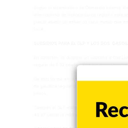
Según el viceministro de Comercio Interno, Ra
internacional de hidrocarburos registró esta 
puede asumir un esfuerzo fiscal menor que en 
local.
SUBSIDIOS PARA EL GLP Y LOS DOS GASOI
En concreto, se dispone un subsidio al Gas Lic
regular de 8.52 pesos/galón y al gasoil óptimo
De esta forma, en la semana del 5 al 11 de juli
de gasolina regular a 272.50 pesos, el de gaso
pesos.
También el GLP mantendrá el precio de 137.20 
43.97 pesos el metro cúbico.