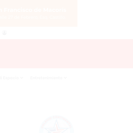
agram
RSS
Acceso
i Espacio
Entretenimiento