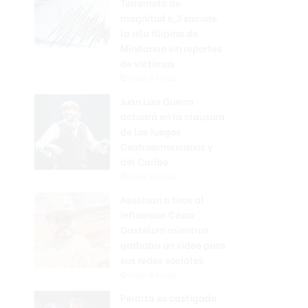
Terremoto de
magnitud 6,3 sacude
la isla filipina de
Mindanao sin reportes
de víctimas
Hace 9 horas
Juan Luis Guerra
actuará en la clausura
de los Juegos
Centroamericanos y
del Caribe
Hace 9 horas
Asesinan a tiros al
influencer César
Gastélum mientras
grababa un video para
sus redes sociales
Hace 9 horas
Peralta es castigado