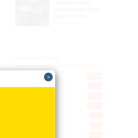
en debut con Rays,
pero Hicks pega grand
slam en victoria
Hace 9 horas
Explorar categorias
Destacada
×
16.348
Nacionales
14.551
Deportes
11.482
Internacionales
10.832
Tu Ciudad
7.532
Cibao
7.103
Política
5.592