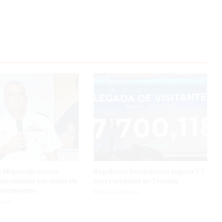
e Migración revela
República Dominicana supera 7.7
es usadas por redes de
mm visitantes en 7 meses
 extranjeros
Hace 16 horas
oras