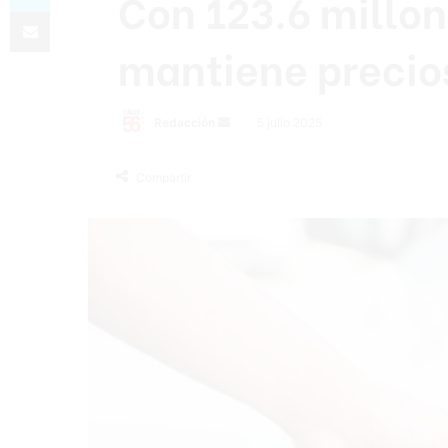
Con 123.6 millon
Compartir por correo electrónico
mantiene precio
Send
Redacción
5 julio 2025
an
email
Compartir