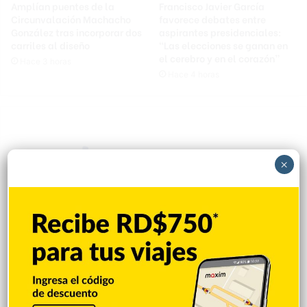
Amplían puentes de la
Francisco Javier García
Circunvalación Machacho
favorece debates entre
González tras incorporar dos
aspirantes presidenciales:
carriles al diseño
“Las elecciones se ganan en
el cerebro y en el corazón”
Hace 3 horas
Hace 4 horas
×