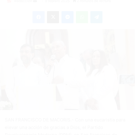
Send
Redacción
9 febrero 2025
2 minutos de lectura
an
Facebook
X
Messenger
WhatsApp
Telegram
email
SAN FRANCISCO DE MACORIS.- Con una eucaristía para
elevar una acción de gracias a Dios, el Partido
Revolucionario Moderno (PRM), en San Francisco de