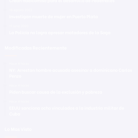
Crean fideicomiso para el desarrollo de Pedernales
16 agosto 2023
Investigan muerte de mujer en Puerto Plata
11 junio 2020
La Policía no logra apresar matadores de la Soga
Modificadas Recientemente
Hace 4 horas
NY: Arrestan hombre acusado asesinar a dominicano Carlos
Penzo
Hace 4 horas
Piden buscar causa de la exclusión y pobreza
Hace 4 horas
EEUU sanciona ocho vinculados a la industria militar de
Cuba
Lo Mas Visto