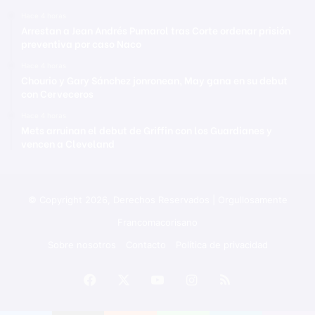
Hace 4 horas
Arrestan a Jean Andrés Pumarol tras Corte ordenar prisión
preventiva por caso Naco
Hace 4 horas
Chourio y Gary Sánchez jonronean, May gana en su debut
con Cerveceros
Hace 4 horas
Mets arruinan el debut de Griffin con los Guardianes y
vencen a Cleveland
© Copyright 2026, Derechos Reservados | Orgullosamente
Francomacorisano
Sobre nosotros
Contacto
Política de privacidad
Facebook
X
YouTube
Instagram
RSS