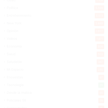
7.109
Política
5.599
Entretenimiento
5.513
New York
2.649
Opinión
1.877
Videos
1.871
Economía
926
Salud
503
Saludable
367
Mi Espacio
280
Encuestas
97
Tecnologia
65
Desde la matica
60
Policiales 56
55
Curiosidades