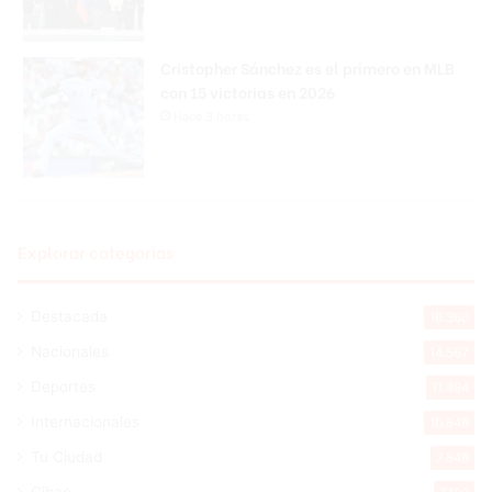
Cristopher Sánchez es el primero en MLB
con 15 victorias en 2026
Hace 3 horas
Explorar categorias
Destacada
16.360
Nacionales
14.567
Deportes
11.494
Internacionales
10.846
Tu Ciudad
7.546
Cibao