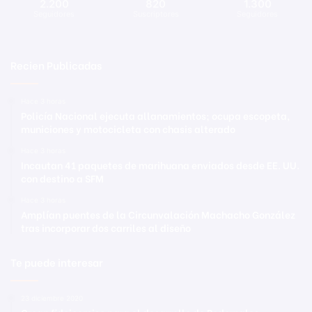
2.200
820
1.300
Seguidores
Suscriptores
Seguidores
Recien Publicadas
Hace 3 horas
Policía Nacional ejecuta allanamientos; ocupa escopeta,
municiones y motocicleta con chasis alterado
Hace 3 horas
Incautan 41 paquetes de marihuana enviados desde EE. UU.
con destino a SFM
Hace 3 horas
Amplían puentes de la Circunvalación Machacho González
tras incorporar dos carriles al diseño
Te puede interesar
23 diciembre 2020