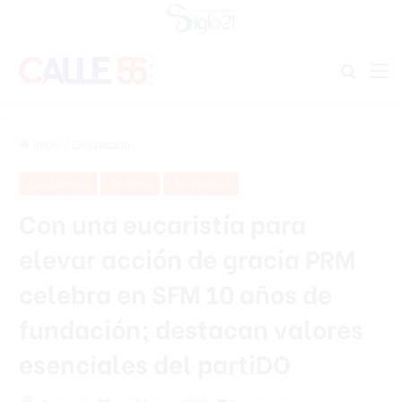
Buscar
M
Inicio
/
Destacada
Destacada
Política
Tu Ciudad
Con una eucaristía para
elevar acción de gracia PRM
celebra en SFM 10 años de
fundación; destacan valores
esenciales del partiDO