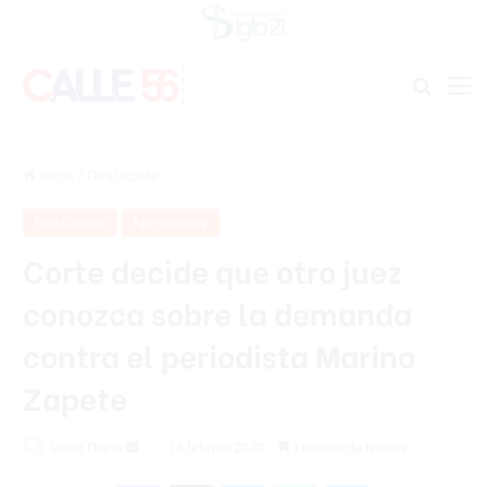
Buscar
M
Inicio
/
Destacada
Destacada
Nacionales
Corte decide que otro juez
conozca sobre la demanda
contra el periodista Marino
Zapete
Listin Diario
S
14 febrero 2020
1 minuto de lectura
e
Facebook
X
Messenger
WhatsApp
Telegram