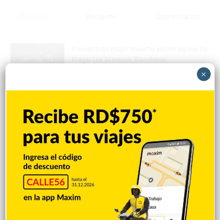
Popular
Reciente
Comentarios
Encuentran mujer muerta en las aguas de
Playa Los Blancos, Barahona
Hace 1 minuto
×
Stowers conecta 2 hits y remolca 2 pero
sale por molestia en triunfo de Marlins
12-3
Hace 4 minutos
PUERTO RICO: Gobierno raciona
suministro de agua por sequía
Hace 7 minutos