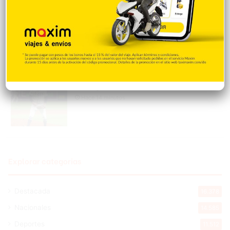
Expresan rechazo a puerto para el manejo
gas en Puerto Plata
Hace 10 minutos
Bryan Baker rompe récord de Fernando
Rodney con 23 salvamentos en fila
Hace 14 minutos
Explorar categorias
Destacada
16.378
Nacionales
14.585
Deportes
11.512