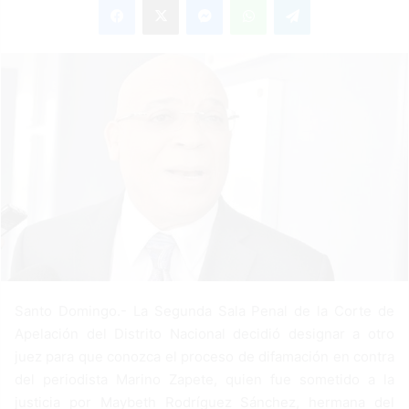
n
d
a
n
e
m
a
i
l
Santo Domingo.- La Segunda Sala Penal de la Corte de
Apelación del Distrito Nacional decidió designar a otro
juez para que conozca el proceso de difamación en contra
del periodista Marino Zapete, quien fue sometido a la
justicia por Maybeth Rodríguez Sánchez, hermana del