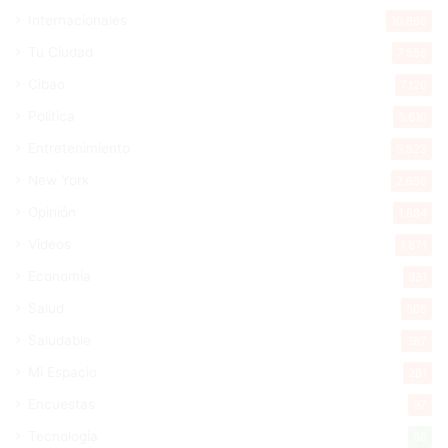
Internacionales
10.865
Tu Ciudad
7.555
Cibao
7.120
Política
5.610
Entretenimiento
5.523
New York
2.650
Opinión
1.884
Videos
1.871
Economía
931
Salud
505
Saludable
367
Mi Espacio
281
Encuestas
97
Tecnologia
65