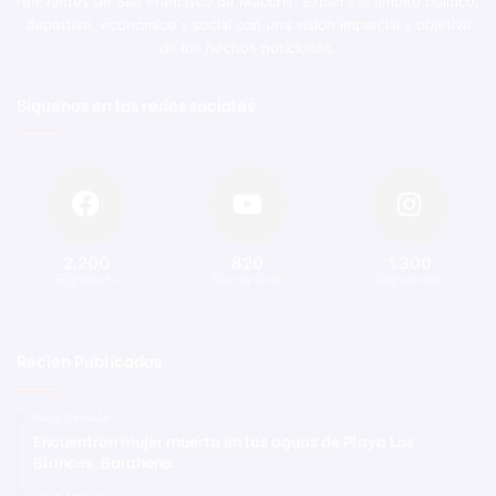
relevantes de San Francisco de Macorís. Explora el ámbito político,
deportivo, económico y social con una visión imparcial y objetiva
de los hechos noticiosos.
Síguenos en las redes sociales
2.200
820
1.300
Seguidores
Suscriptores
Seguidores
Recien Publicadas
Hace 1 minuto
Encuentran mujer muerta en las aguas de Playa Los
Blancos, Barahona
Hace 4 minutos