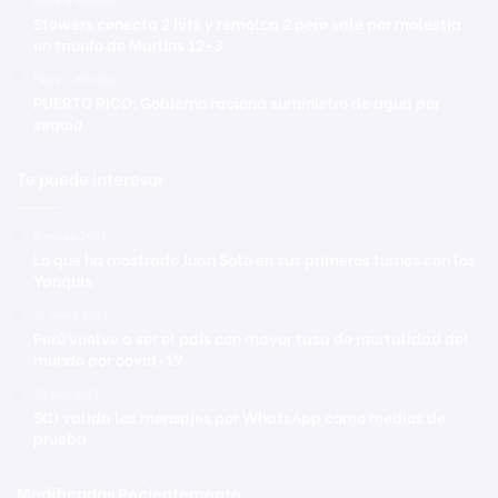
Stowers conecta 2 hits y remolca 2 pero sale por molestia
en triunfo de Marlins 12-3
Hace 7 minutos
PUERTO RICO: Gobierno raciona suministro de agua por
sequía
Te puede interesar
5 marzo 2024
Lo que ha mostrado Juan Soto en sus primeros turnos con los
Yanquis
31 mayo 2021
Perú vuelve a ser el país con mayor tasa de mortalidad del
mundo por covid-19
26 julio 2021
SCJ valida los mensajes por WhatsApp como medios de
prueba
Modificadas Recientemente