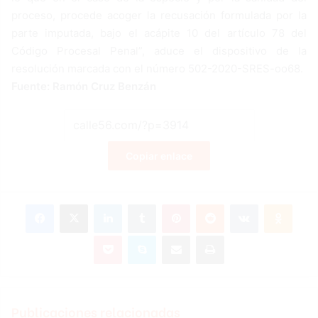
proceso, procede acoger la recusación formulada por la
parte imputada, bajo el acápite 10 del artículo 78 del
Código Procesal Penal”, aduce el dispositivo de la
resolución marcada con el número 502-2020-SRES-oo68.
Fuente: Ramón Cruz Benzán
Copiar enlace
Facebook
X
LinkedIn
Tumblr
Pinterest
Reddit
VKontakte
Odnoklassniki
Pocket
Skype
Compartir por correo electrónico
Imprimir
Publicaciones relacionadas