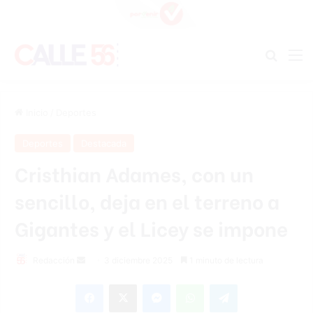
Buscar
M
Inicio
/
Deportes
Deportes
Destacada
Cristhian Adames, con un
sencillo, deja en el terreno a
Gigantes y el Licey se impone
Send
Redacción
3 diciembre 2025
1 minuto de lectura
an
Facebook
X
Messenger
WhatsApp
Telegram
email