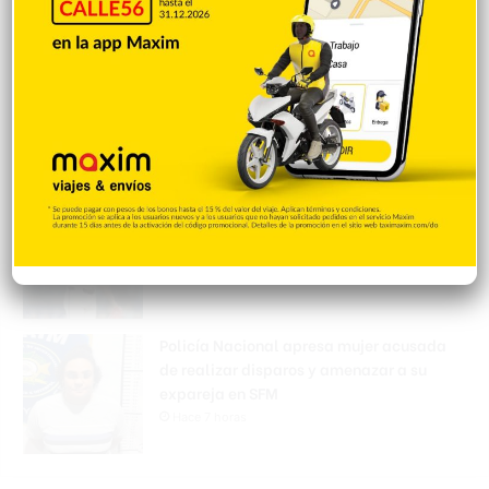
Una sugerencia para los pimentelenses
Hace 6 horas
Sandy Alcántara lanza 7.0 entradas en
blanco y triunfa
Hace 7 horas
Policía Nacional apresa mujer acusada
de realizar disparos y amenazar a su
expareja en SFM
Hace 7 horas