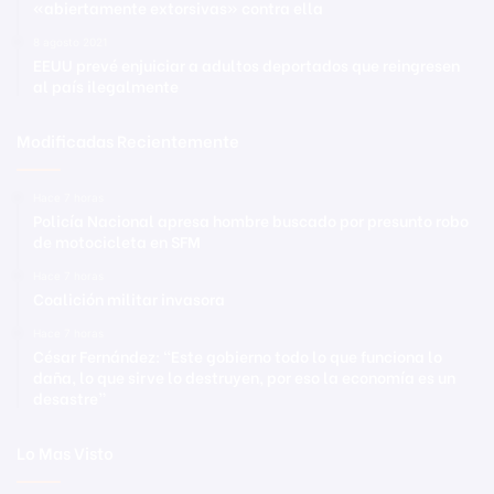
«abiertamente extorsivas» contra ella
8 agosto 2021
EEUU prevé enjuiciar a adultos deportados que reingresen
al país ilegalmente
Modificadas Recientemente
Hace 7 horas
Policía Nacional apresa hombre buscado por presunto robo
de motocicleta en SFM
Hace 7 horas
Coalición militar invasora
Hace 7 horas
César Fernández: “Este gobierno todo lo que funciona lo
daña, lo que sirve lo destruyen, por eso la economía es un
desastre”
Lo Mas Visto