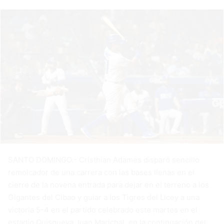
SANTO DOMINGO.- Cristhian Adames disparó sencillo
remolcador de una carrera con las bases llenas en el
cierre de la novena entrada para dejar en el terreno a los
Gigantes del Cibao y guiar a los Tigres del Licey a una
victoria 5-4 en el partido celebrado este martes en el
estadio Quisqueya Juan Marichal, en la continuación del