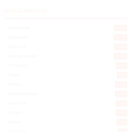
Explorar categorias
Destacada
16.372
Nacionales
14.579
Deportes
11.506
Internacionales
10.860
Tu Ciudad
7.554
Cibao
7.117
Política
5.605
Entretenimiento
5.520
New York
2.650
Opinión
1.882
Videos
1.871
Economía
929