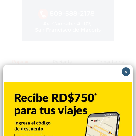
Popular
Reciente
Comentarios
×
Max Santos le pide disculpas a Jenny
Blanco y aclara situación
Hace 1 hora
Matan a tiros a joven en Los Mangos de
Salcedo
Hace 1 hora