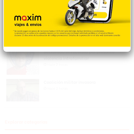
Policía Nacional apresa mujer acusada
de realizar disparos y amenazar a su
expareja en SFM
Hace 2 horas
Policía Nacional apresa hombre
declarado en rebeldía por presunta
violencia intrafamiliar
Hace 2 horas
Coalición militar invasora
Hace 2 horas
Explorar categorias