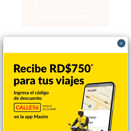
×
Popular
Reciente
Comentarios
Una sugerencia para los pimentelenses
Hace 1 hora
Sandy Alcántara lanza 7.0 entradas en
blanco y triunfa
Hace 2 horas