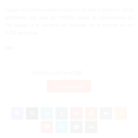
Según los informes más recientes de ese organismo, en la
actualidad hay más de 118.000 casos de coronavirus en
114 países y el número de muertes en el mundo es de
4.291 personas.
EFE
Copiar enlace
Facebook
X
LinkedIn
Tumblr
Pinterest
Reddit
VKontakte
Odnoklassniki
Pocket
Skype
Compartir por correo electrónico
Imprimir