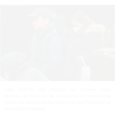
a
n
e
m
a
i
l
Cuba confirmó este miércoles los primeros casos
positivos de infección de coronavirus en tres turistas
italianos de visita en la isla, según informó el Ministerio de
Salud Pública (Minsap).