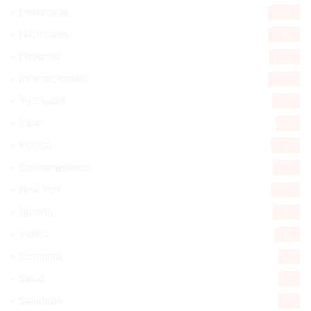
Destacada
16.372
Nacionales
14.579
Deportes
11.506
Internacionales
10.860
Tu Ciudad
7.554
Cibao
7.116
Política
5.605
Entretenimiento
5.519
New York
2.650
Opinión
1.882
Videos
1.871
Economía
929
Salud
505
Saludable
367