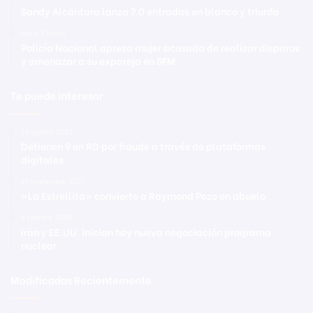
Sandy Alcántara lanza 7.0 entradas en blanco y triunfa
Hace 2 horas
Policía Nacional apresa mujer acusada de realizar disparos
y amenazar a su expareja en SFM
Te puede interesar
13 agosto 2025
Detienen 9 en RD por fraude a través de plataformas
digitales
21 noviembre 2021
«La Estrellita» convierte a Raymond Pozo en abuelo
6 febrero 2026
Irán y EE.UU. inician hoy nueva negociación programa
nuclear
Modificadas Recientemente