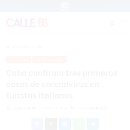
Buscar
M
Inicio
/
Destacada
Destacada
Internacionales
Cuba confirma tres primeros
casos de coronavirus en
turistas italianos
Redacción
S
12 marzo 2020
2 minutos de lectura
e
Facebook
X
Messenger
WhatsApp
Telegram
n
d