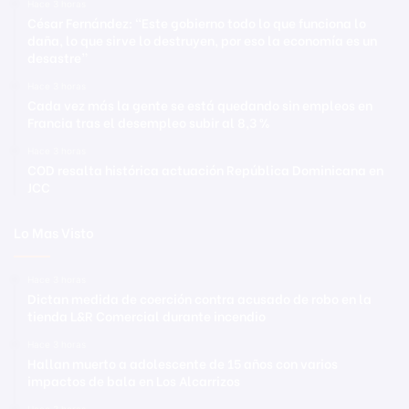
Hace 3 horas
César Fernández: “Este gobierno todo lo que funciona lo
daña, lo que sirve lo destruyen, por eso la economía es un
desastre”
Hace 3 horas
Cada vez más la gente se está quedando sin empleos en
Francia tras el desempleo subir al 8,3 %
Hace 3 horas
COD resalta histórica actuación República Dominicana en
JCC
Lo Mas Visto
Hace 3 horas
Dictan medida de coerción contra acusado de robo en la
tienda L&R Comercial durante incendio
Hace 3 horas
Hallan muerto a adolescente de 15 años con varios
impactos de bala en Los Alcarrizos