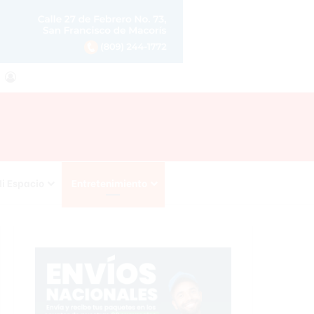
agram
RSS
Acceso
i Espacio
Entretenimiento