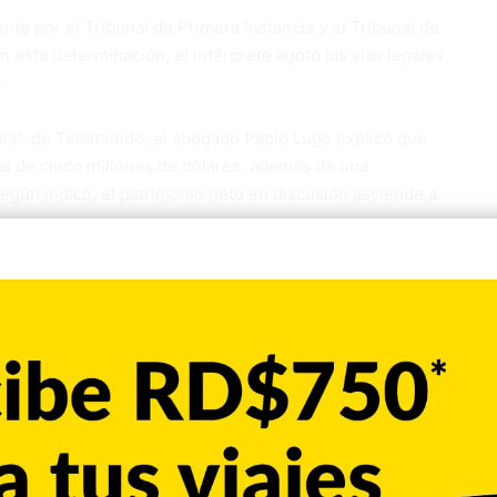
ente por el Tribunal de Primera Instancia y el Tribunal de
esta determinación, el intérprete agotó las vías legales
.
Día”, de Telemundo, el abogado Pablo Lugo explicó que
al de cinco millones de dólares, además de una
 Según indicó, el patrimonio neto en discusión asciende a
régimen de sociedad de bienes gananciales durante 29 años
e la cual ambas partes tienen derechos”, expresó Lugo
l Supremo es definitiva en esta etapa del proceso. “Él
 pero ahora ella tiene derecho a recibir la parte que le