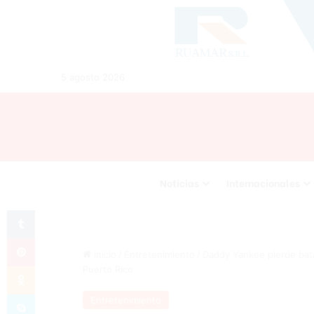
5 agosto 2026
Noticias
Internacionales
Tumblr
Pinterest
Inicio
/
Entretenimiento
/
Daddy Yankee pierde bata
Odnoklassniki
Puerto Rico
Skype
Entretenimiento