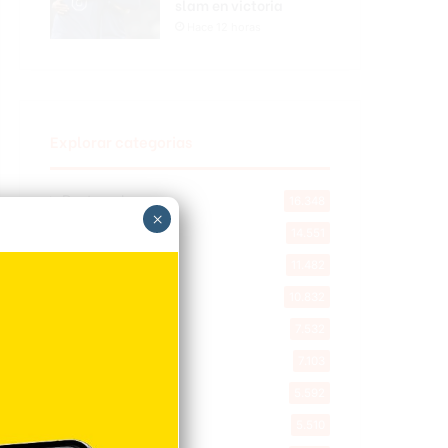
slam en victoria
Hace 12 horas
Explorar categorias
Destacada
16.348
×
Nacionales
14.551
Deportes
11.482
Internacionales
10.832
Tu Ciudad
7.532
Cibao
7.103
Política
5.592
Entretenimiento
5.510