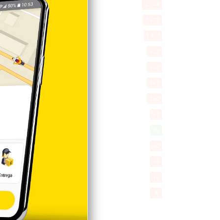
New York
2.648
Opinión
1.877
Videos
1.871
Economía
922
Salud
502
Saludable
367
Mi Espacio
280
Encuestas
97
Tecnologia
65
Desde la matica
60
Policiales 56
55
Curiosidades
15
Gente056
4