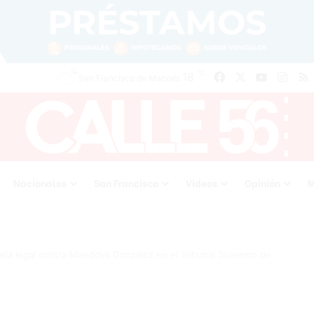
℃
Facebook
X
YouTube
Inst
18
San Francisco de Macoris
Nacionales
San Francisco
Videos
Opinión
M
lla legal contra Mireddys González en el Tribunal Supremo de