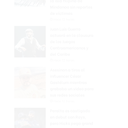
la isla filipina de
Mindanao sin reportes
de víctimas
Hace 12 horas
Juan Luis Guerra
actuará en la clausura
de los Juegos
Centroamericanos y
del Caribe
Hace 12 horas
Asesinan a tiros al
influencer César
Gastélum mientras
grababa un video para
sus redes sociales
Hace 12 horas
Peralta es castigado
en debut con Rays,
pero Hicks pega grand