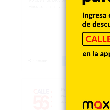
No obstante, Lugo precisó que todavía perman
vinculados a la división de bienes derivada del
Daddy Yankee
Facebook
X
LinkedIn
T
Compartir
Redacción
Bienvenidos a la página oficial 
acontecer mundial, nacional y d