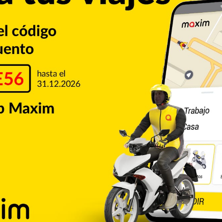
ecen pendientes otros procedimientos judiciales
 divorcio de la expareja.
Justicia
Mireddys González
Copiar enlace
umblr
Pinterest
Reddit
VKontakte
Odnoklassniki
Pocket
Skype
Compartir por correo electrónico
Imprimir
de CALLE56. Aquí podrás encontrar las ultimas noticias del
e la ciudad de San Francisco de Macorís