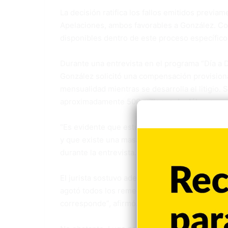
La decisión ratifica los fallos emitidos previam
Apelaciones, ambos favorables a González. Con 
disponibles dentro de este proceso específico
Durante una entrevista en el programa “Día a 
González solicitó una compensación provision
mensualidad mientras se desarrolla el litigio.
aproximadamente 500 millones de dólares.
“Es evidente que estuvieron casados bajo el 
y que existe una masa patrimonial común sobr
durante la entrevista.
El jurista sostuvo además que la resolución de
agotó todos los remedios que la ley le permite,
corresponde”, afirmó.