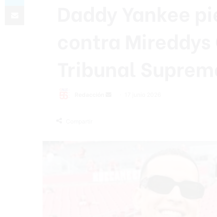
Daddy Yankee pie
Compartir por correo electrónico
contra Mireddys 
Tribunal Supremo
Send
Redacción
17 junio 2026
an
email
Compartir