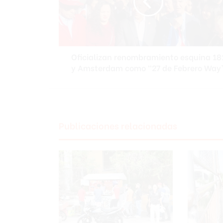
i
a
l
i
z
Oficializan renombramiento esquina 18
a
y Amsterdam como “27 de Febrero Way
n
r
e
n
o
m
Publicaciones relacionadas
b
r
a
m
i
e
n
t
o
e