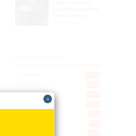
en debut con Rays,
pero Hicks pega grand
slam en victoria
Hace 13 horas
Explorar categorias
Destacada
16.348
Nacionales
14.551
Deportes
11.482
×
Internacionales
10.832
Tu Ciudad
7.532
Cibao
7.103
Política
5.592