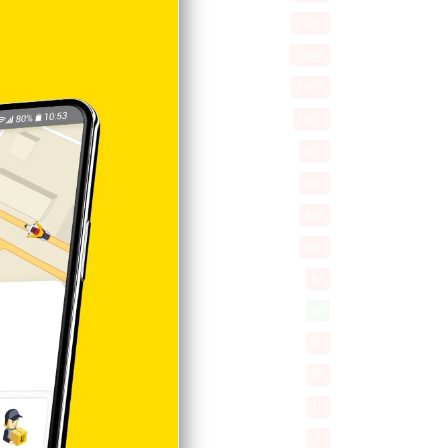
Entretenimiento
5.510
New York
2.648
Opinión
1.877
Videos
1.871
Economía
922
Salud
502
Saludable
367
Mi Espacio
280
Encuestas
97
Tecnologia
65
Desde la matica
60
Policiales 56
55
Curiosidades
15
Gente056
4