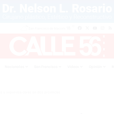
℃
18
Facebook
X
YouTube
Inst
San Francisco de Macoris
Nacionales
San Francisco
Videos
Opinión
M
s y supervisa obras en dos provincias