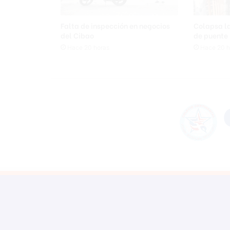
s
q
Falta de inspección en negocios
Colapsa l
u
del Cibao
de puente
i
Hace 20 horas
Hace 20 h
n
a
1
8
1
y
A
m
s
t
e
r
d
a
m
c
o