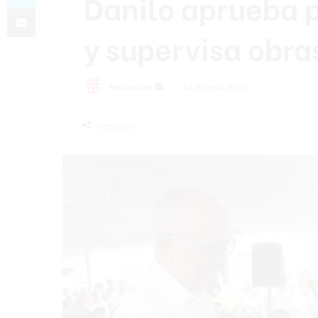
Danilo aprueba 
Compartir por correo electrónico
y supervisa obra
Redacción
S
24 febrero 2020
e
n
Compartir
d
a
n
e
m
a
i
l