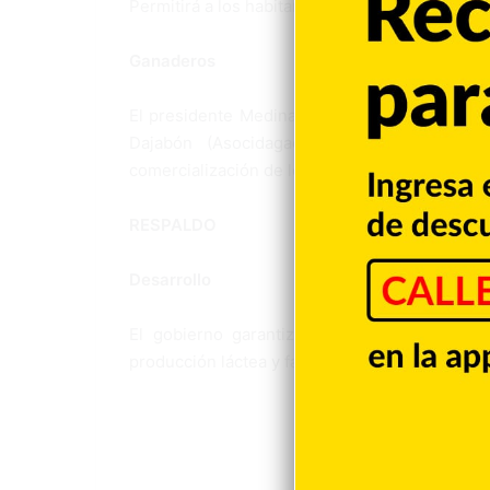
Permitirá a los habitantes de esas comunidades
Ganaderos
El presidente Medina se reunió ayer con 159
Dajabón (Asocidagada) para conocer los
comercialización de leche en esa provincia.
RESPALDO
Desarrollo
El gobierno garantizó a los ganaderos la co
producción láctea y facilitar el acceso a equip