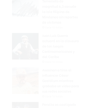
Terremoto de
magnitud 6,3 sacude
la isla filipina de
Mindanao sin reportes
de víctimas
Hace 13 horas
Juan Luis Guerra
actuará en la clausura
de los Juegos
Centroamericanos y
del Caribe
Hace 13 horas
Asesinan a tiros al
influencer César
Gastélum mientras
grababa un video para
sus redes sociales
Hace 13 horas
Peralta es castigado