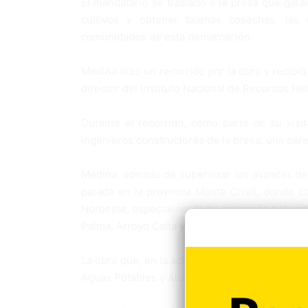
El mandatario se trasladó a la presa que gar
cultivos y obtener buenas cosechas, las
comunidades de esta demarcación.
Medina hizo un recorrido por la obra y recibi
director del Instituto Nacional de Recursos Hidr
Durante el recorrido, como parte de su visi
ingenieros constructores de la presa, una par
Medina, además de supervisar los avances de 
parada en la provincia Monte Cristi, donde 
Noroeste, especialmente su extensión a las c
Palma, Arroyo Caña y Puerto Juanita.
La obra que, en la actualidad beneficia a cerca
Aguas Potables y Alcantarillados (INAPA).