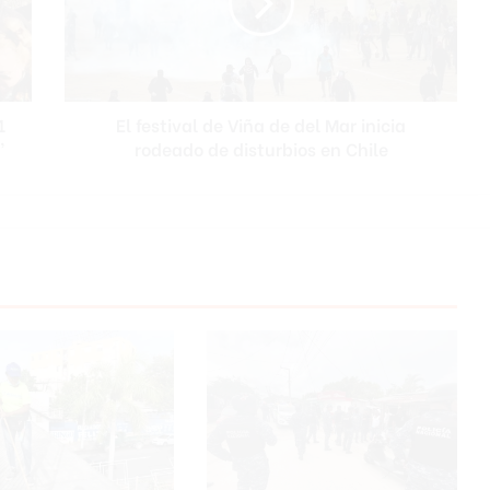
s
t
i
v
a
1
El festival de Viña de del Mar inicia
l
”
rodeado de disturbios en Chile
d
e
V
i
ñ
a
d
e
d
e
l
M
a
r
i
n