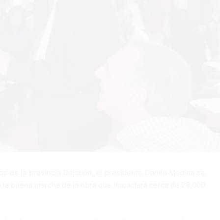
s de la provincia Dajabón, el presidente Danilo Medina se
tó la buena marcha de la obra que impactará cerca de 28,000