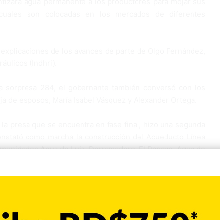
antizará agua permanente a los productores para mojar sus
 cuales son colocadas en los mercados de diferentes
ó explicaciones de los avances de parte de Olgo Fernández,
áulicos (Indhri).
ta sorpresa 284, el gobernante también conversó con los
eja de esposos, María Isabel Vásquez y Alexander Ortega.
la presa que se encuentra en fase final, hizo una segunda
constató como marcha la construcción del Acueducto Línea
omunidades Agua de Luis, Derramadero, El Papayo, Agua de
 de tres mil personas, está a cargo del Instituto Nacional de