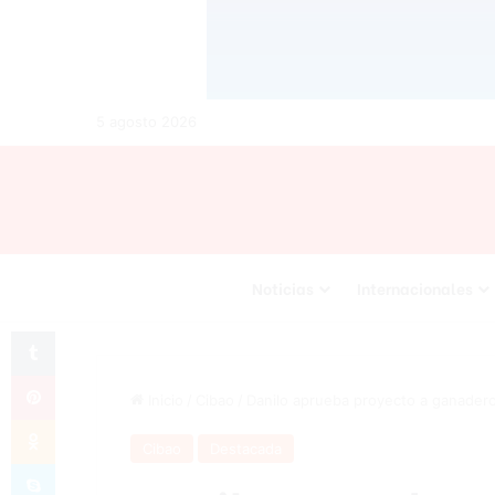
5 agosto 2026
Noticias
Internacionales
Tumblr
Pinterest
Inicio
/
Cibao
/
Danilo aprueba proyecto a ganadero
Odnoklassniki
Cibao
Destacada
Skype