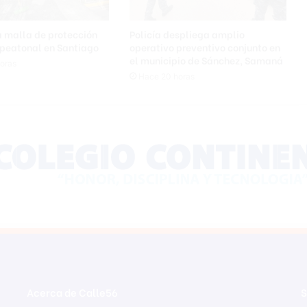
i
c
a malla de protección
Policía despliega amplio
i
 peatonal en Santiago
operativo preventivo conjunto en
a
el municipio de Sánchez, Samaná
oras
r
Hace 20 horas
o
d
e
a
d
o
d
e
d
i
s
t
u
r
b
Acerca de Calle56
S
i