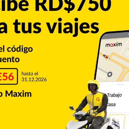
 recibir un mejor servicio de agua potable.
 productores agrupados en la Asociación de Ganaderos de
 detalles de su proyecto y mejorar la producción y
nstrucción de infraestructuras para el desarrollo de la
os y herramientas a los productores de leche.
Copiar enlace