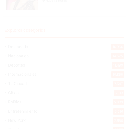
Hace 12 horas
Explorar categorias
Destacada
16.366
Nacionales
14.575
Deportes
11.499
Internacionales
10.855
Tu Ciudad
7.547
Cibao
7.113
Política
5.603
Entretenimiento
5.516
New York
2.650