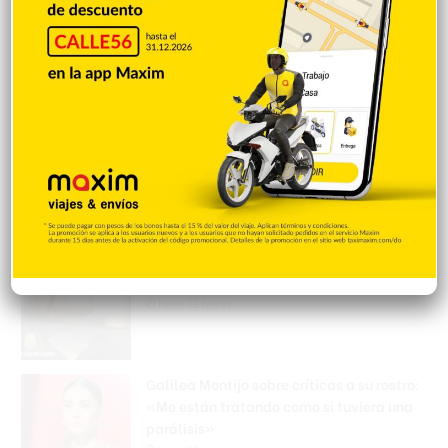
Accidente deja un muerto; familia
cuestiona la detención del presunto
implicado
Hace 11 horas
Incautan 303 paquetes de cocaína
ocultas en el piso de contenedor en Puerto
Caucedo
Hace 11 horas
Condenan dominicano a 14 años de
prisión por narcotráfico en Nueva York
Hace 12 horas
Galilea Montijo sobre críticas a su rostro:
«Me están tratando como si tuviera una
parálisis»