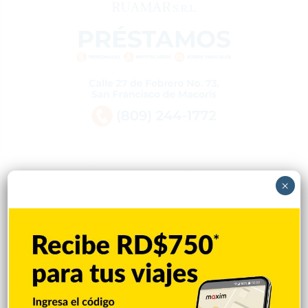
×
Popular
Reciente
Comentarios
El papa se reunirá con víctima de abusos
en su próxima visita a Francia
Hace 11 horas