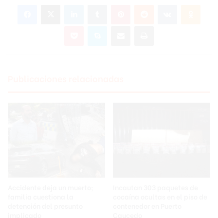
Facebook
X
LinkedIn
Tumblr
Pinterest
Reddit
VKontakte
Odnoklassniki
Pocket
Skype
Compartir por correo electrónico
Imprimir
Publicaciones relacionadas
Accidente deja un muerto;
Incautan 303 paquetes de
familia cuestiona la
cocaína ocultas en el piso de
detención del presunto
contenedor en Puerto
implicado
Caucedo