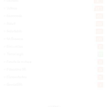
Opinión
1.877
Videos
1.871
Economía
928
Salud
503
Saludable
367
Mi Espacio
280
Encuestas
97
Tecnologia
65
Desde la matica
60
Policiales 56
55
Curiosidades
15
Gente056
4