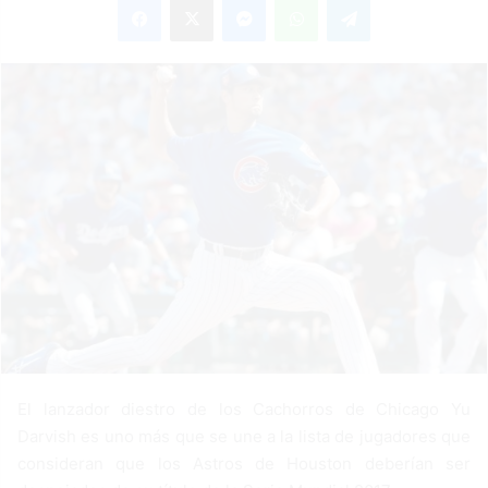
n
d
a
n
e
m
a
i
l
El lanzador diestro de los Cachorros de Chicago Yu
Darvish es uno más que se une a la lista de jugadores que
consideran que los Astros de Houston deberían ser