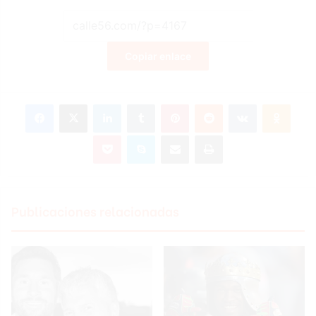
Copiar enlace
Facebook
X
LinkedIn
Tumblr
Pinterest
Reddit
VKontakte
Odnoklassniki
Pocket
Skype
Compartir por correo electrónico
Imprimir
Publicaciones relacionadas