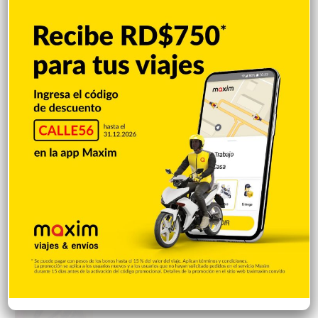
cuestiona la detención del presunto
implicado
Hace 11 horas
Incautan 303 paquetes de cocaína
ocultas en el piso de contenedor en Puerto
Caucedo
Hace 11 horas
Condenan dominicano a 14 años de
prisión por narcotráfico en Nueva York
Hace 12 horas
Galilea Montijo sobre críticas a su rostro:
«Me están tratando como si tuviera una
parálisis»
Hace 12 horas