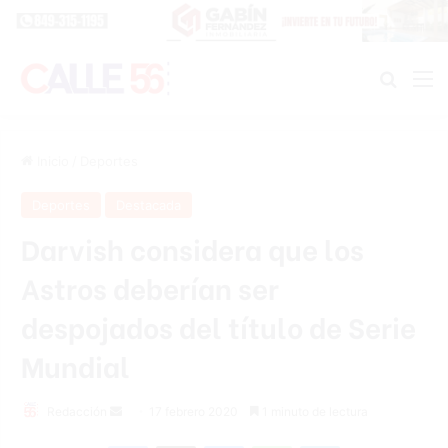
Buscar
M
Inicio
/
Deportes
Deportes
Destacada
Darvish considera que los
Astros deberían ser
despojados del título de Serie
Mundial
Redacción
S
17 febrero 2020
1 minuto de lectura
e
Facebook
X
Messenger
WhatsApp
Telegram