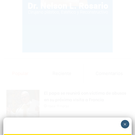
Popular
Reciente
Comentarios
El papa se reunirá con víctima de abusos
en su próxima visita a Francia
Hace 11 horas
×
Accidente deja un muerto; familia