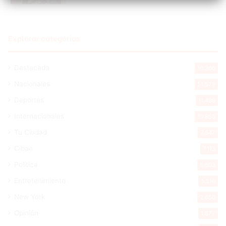
Explorar categorias
Destacada
16.366
Nacionales
14.575
Deportes
11.499
Internacionales
10.855
Tu Ciudad
7.547
Cibao
7.113
Política
5.603
Entretenimiento
5.516
New York
2.650
Opinión
1.877