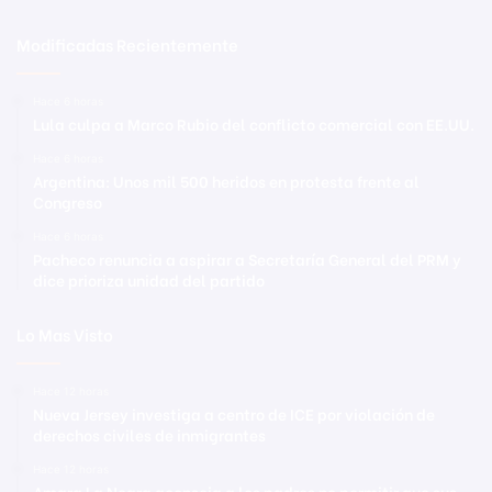
Modificadas Recientemente
Hace 6 horas
Lula culpa a Marco Rubio del conflicto comercial con EE.UU.
Hace 6 horas
Argentina: Unos mil 500 heridos en protesta frente al
Congreso
Hace 6 horas
Pacheco renuncia a aspirar a Secretaría General del PRM y
dice prioriza unidad del partido
Lo Mas Visto
Hace 12 horas
Nueva Jersey investiga a centro de ICE por violación de
derechos civiles de inmigrantes
Hace 12 horas
Amara La Negra aconseja a los padres no permitir que sus