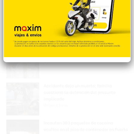
Popular
Reciente
Comentarios
El papa se reunirá con víctima de abusos
en su próxima visita a Francia
Hace 6 horas
Accidente deja un muerto; familia
cuestiona la detención del presunto
implicado
Hace 6 horas
Incautan 303 paquetes de cocaína
ocultas en el piso de contenedor en Puerto