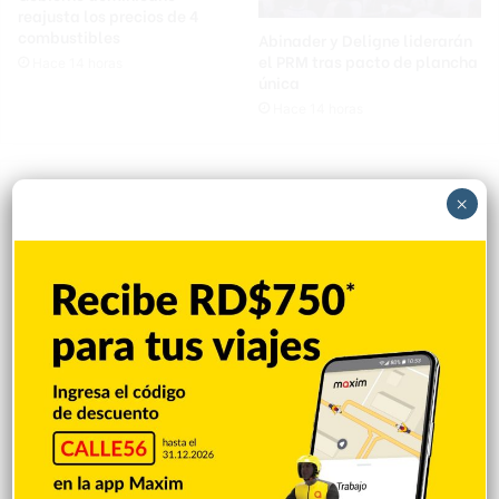
reajusta los precios de 4
combustibles
Abinader y Deligne liderarán
el PRM tras pacto de plancha
Hace 14 horas
única
Hace 14 horas
×