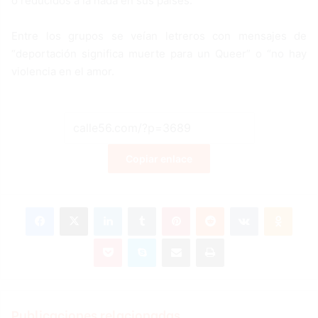
o reducidos a la nada en sus países.
Entre los grupos se veían letreros con mensajes de
“deportación significa muerte para un Queer” o “no hay
violencia en el amor.
Copiar enlace
Facebook
X
LinkedIn
Tumblr
Pinterest
Reddit
VKontakte
Odnoklassniki
Pocket
Skype
Compartir por correo electrónico
Imprimir
Publicaciones relacionadas