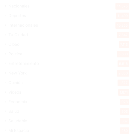
Nacionales
14.575
Deportes
11.499
Internacionales
10.855
Tu Ciudad
7.547
Cibao
7.113
Política
5.603
Entretenimiento
5.516
New York
2.650
Opinión
1.877
Videos
1.871
Economía
928
Salud
503
Saludable
367
Mi Espacio
280