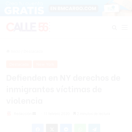
Buscar
M
Inicio
/
Destacada
Destacada
New York
Defienden en NY derechos de
inmigrantes víctimas de
violencia
Redacción
S
11 febrero 2020
2 minutos de lectura
e
Facebook
X
Messenger
WhatsApp
Telegram
n