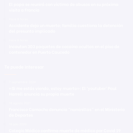
El papa se reunirá con víctima de abusos en su próxima
visita a Francia
Hace 6 horas
Accidente deja un muerto; familia cuestiona la detención
del presunto implicado
Hace 6 horas
Incautan 303 paquetes de cocaína ocultas en el piso de
contenedor en Puerto Caucedo
Te puede interesar
7 septiembre 2024
«Si me estás viendo, estoy muerto»: El ‘youtuber’ Paul
Harrell anuncia su propia muerte
18 agosto 2021
Francisco Camacho denuncia “nominillas” en el Ministerio
de Deportes
16 julio 2020
Colegio Médico confirma muerte de médico por Covid 19