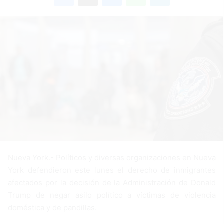
d
a
n
e
m
a
i
l
Nueva York.- Políticos y diversas organizaciones en Nueva
York defendieron este lunes el derecho de inmigrantes
afectados por la decisión de la Administración de Donald
Trump de negar asilo político a víctimas de violencia
doméstica y de pandillas.