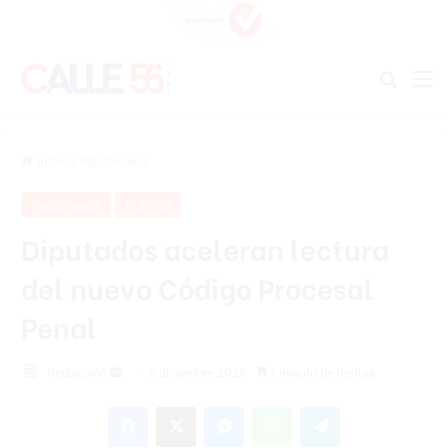
Buscar
M
Inicio
/
Nacionales
Nacionales
Política
Diputados aceleran lectura
del nuevo Código Procesal
Penal
Send
Redacción
2 diciembre 2025
1 minuto de lectura
an
Facebook
X
Messenger
WhatsApp
Telegram
email