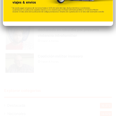
expareja en SFM
Hace 4 horas
Policía Nacional apresa hombre
declarado en rebeldía por presunta
violencia intrafamiliar
Hace 4 horas
Coalición militar invasora
Hace 4 horas
Explorar categorias
Destacada
16.372
Nacionales
14.579