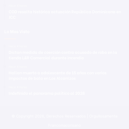
Hace 4 horas
COD resalta histórica actuación República Dominicana en
JCC
Lo Mas Visto
Hace 4 horas
Dictan medida de coerción contra acusado de robo en la
tienda L&R Comercial durante incendio
Hace 4 horas
Hallan muerto a adolescente de 15 años con varios
impactos de bala en Los Alcarrizos
Hace 4 horas
Indefinido el panorama político al 2028
© Copyright 2026, Derechos Reservados | Orgullosamente
Francomacorisano