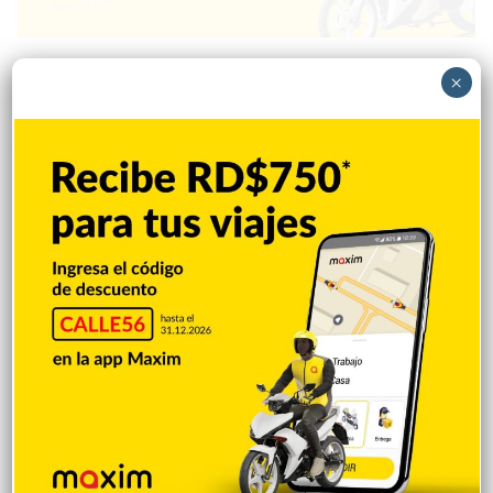
×
Popular
Reciente
Comentarios
Una sugerencia para los pimentelenses
Hace 3 horas
Sandy Alcántara lanza 7.0 entradas en
blanco y triunfa
Hace 4 horas
Policía Nacional apresa mujer acusada
de realizar disparos y amenazar a su