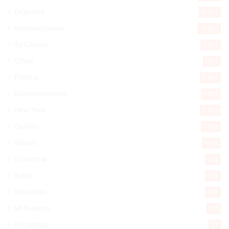
Deportes
11.506
Internacionales
10.860
Tu Ciudad
7.554
Cibao
7.116
Política
5.605
Entretenimiento
5.519
New York
2.650
Opinión
1.882
Videos
1.871
Economía
929
Salud
505
Saludable
367
Mi Espacio
281
Encuestas
97