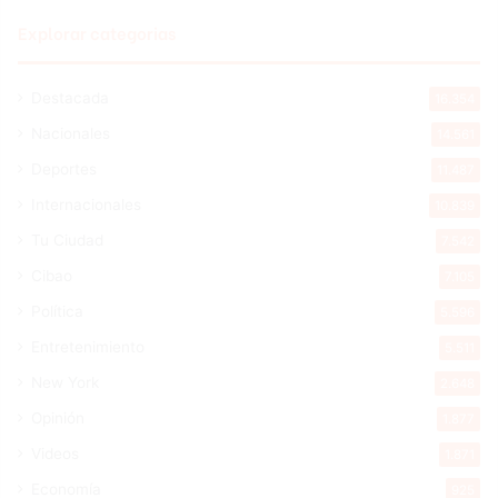
Explorar categorias
Destacada
16.354
Nacionales
14.561
Deportes
11.487
Internacionales
10.839
Tu Ciudad
7.542
Cibao
7.105
Política
5.596
Entretenimiento
5.511
New York
2.648
Opinión
1.877
Videos
1.871
Economía
925