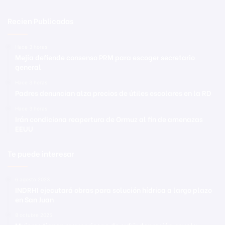
Recien Publicadas
Hace 3 horas
Mejía defiende consenso PRM para escoger secretario
general
Hace 3 horas
Padres denuncian alza precios de útiles escolares en la RD
Hace 3 horas
Irán condiciona reapertura de Ormuz al fin de amenazas
EEUU
Te puede interesar
6 agosto 2023
INDRHI ejecutará obras para solución hídrica a largo plazo
en San Juan
8 octubre 2025