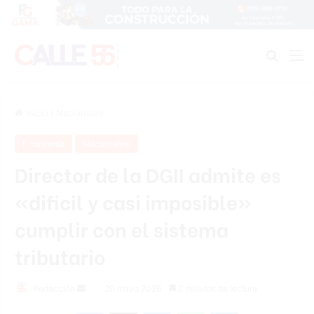
Buscar
M
Inicio
/
Nacionales
Economía
Nacionales
Director de la DGII admite es
«dificil y casi imposible»
cumplir con el sistema
tributario
Send
Redacción
20 mayo 2026
2 minutos de lectura
an
Facebook
X
Messenger
WhatsApp
Telegram