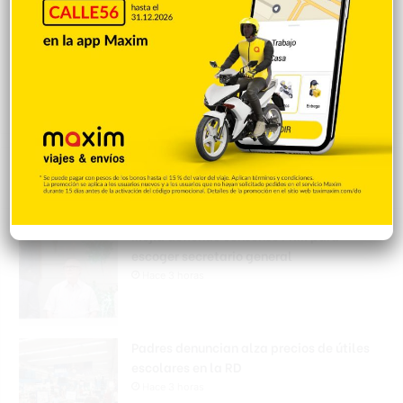
Popular
Reciente
Comentarios
Mejía defiende consenso PRM para
escoger secretario general
Hace 3 horas
Padres denuncian alza precios de útiles
escolares en la RD
Hace 3 horas