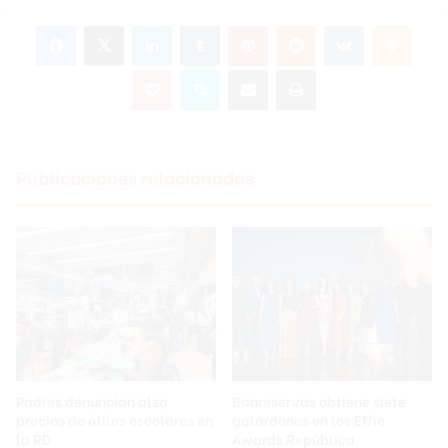
Facebook
X
LinkedIn
Tumblr
Pinterest
Reddit
VKontakte
Odnok
Pocket
Skype
Compartir por correo electrónico
Imprimir
Publicaciones relacionadas
Padres denuncian alza
Banreservas obtiene siete
precios de útiles escolares en
galardones en los Effie
la RD
Awards República