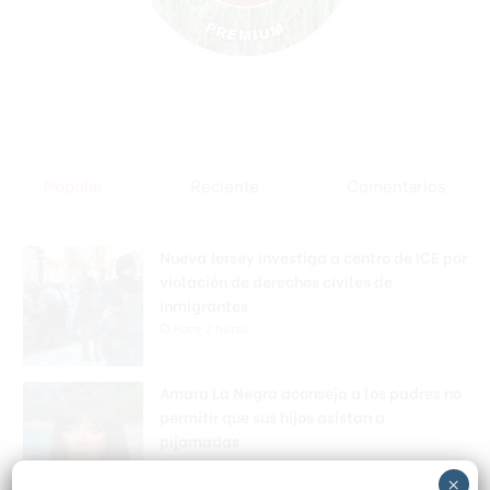
Popular
Reciente
Comentarios
Nueva Jersey investiga a centro de ICE por
violación de derechos civiles de
inmigrantes
Hace 2 horas
Amara La Negra aconseja a los padres no
permitir que sus hijos asistan a
pijamadas
Hace 2 horas
×