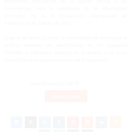
principales indicadores de la fuerza laboral y los
lineamientos para la estimación de la informalidad
emanados de la 19 Conferencia Internacional de
Estadísticos de Trabajo de 2013.
A partir de ahora, precisó, la informalidad se medirá por el
criterio moderno de identificación de los ocupados
formales e informales basados en el acceso o no a los
beneficios de la seguridad social vía la ocupación.
Copiar enlace
Facebook
X
LinkedIn
Tumblr
Pinterest
Reddit
VKontakte
Odnoklassniki
Pocket
Skype
Compartir por correo electrónico
Imprimir