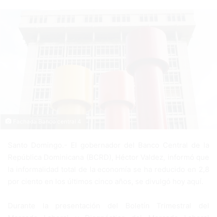
a
n
e
m
a
i
l
Fachada Banco central 4
Santo Domingo.- El gobernador del Banco Central de la
República Dominicana (BCRD), Héctor Valdez, informó que
la informalidad total de la economía se ha reducido en 2,8
por ciento en los últimos cinco años, se divulgó hoy aquí.
Durante la presentación del Boletín Trimestral del