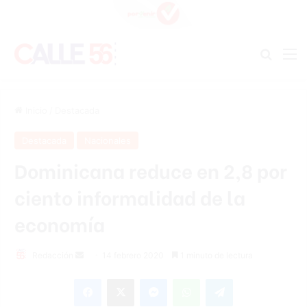
Buscar
M
Inicio
/
Destacada
Destacada
Nacionales
Dominicana reduce en 2,8 por
ciento informalidad de la
economía
Redacción
S
14 febrero 2020
1 minuto de lectura
e
Facebook
X
Messenger
WhatsApp
Telegram
n
d