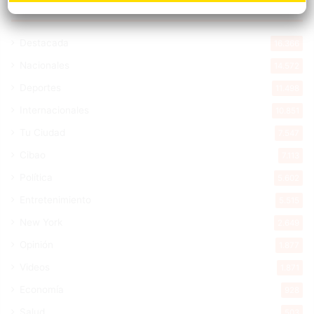
Explorar categorias
Destacada
16.366
Nacionales
14.572
Deportes
11.498
Internacionales
10.851
Tu Ciudad
7.547
Cibao
7.113
Política
5.602
Entretenimiento
5.515
New York
2.649
Opinión
1.877
Videos
1.871
Economía
928
Salud
503