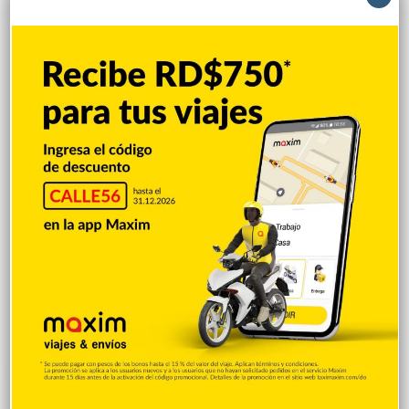
Arrestan 11 y desmantelan red
narcotráfico operaba en la RD
Hace 2 horas
Muerte de Niño Castillo enlutece
sociedad francomacorisana
Hace 2 horas
EEUU: Trump asegura que guerra con Irán
terminará muy pronto
Hace 3 horas