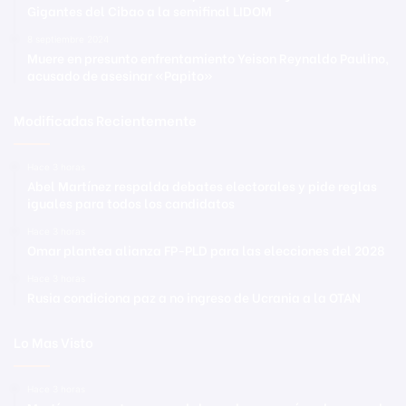
Gigantes del Cibao a la semifinal LIDOM
8 septiembre 2024
Muere en presunto enfrentamiento Yeison Reynaldo Paulino,
acusado de asesinar «Papito»
Modificadas Recientemente
Hace 3 horas
Abel Martínez respalda debates electorales y pide reglas
iguales para todos los candidatos
Hace 3 horas
Omar plantea alianza FP-PLD para las elecciones del 2028
Hace 3 horas
Rusia condiciona paz a no ingreso de Ucrania a la OTAN
Lo Mas Visto
Hace 3 horas