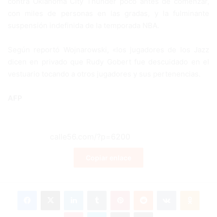
contra Oklahoma City Thunder poco antes de comenzar,
con miles de personas en las gradas, y la fulminante
suspensión indefinida de la temporada NBA.
Según reportó Wojnarowski, «los jugadores de los Jazz
dicen en privado que Rudy Gobert fue descuidado en el
vestuario tocando a otros jugadores y sus pertenencias.
AFP
Copiar enlace
Facebook
X
LinkedIn
Tumblr
Pinterest
Reddit
VKontakte
Odnoklassniki
Pocket
Skype
Compartir por correo electrónico
Imprimir