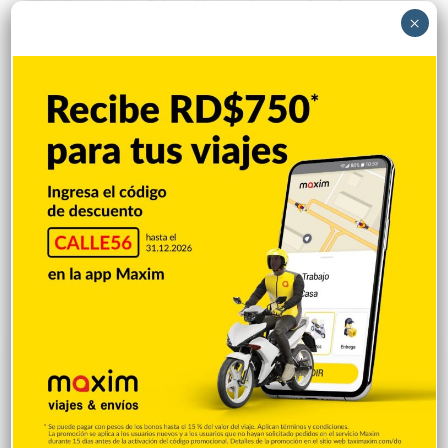
Policía Nacional apresa hombre
×
declarado en rebeldía por presunta
violencia intrafamiliar
Hace 1 hora
Coalición militar invasora
Hace 1 hora
César Fernández: “Este gobierno todo lo
que funciona lo daña, lo que sirve lo
destruyen, por eso la economía es un
desastre”
Hace 1 hora
Explorar categorias
Destacada
16.372