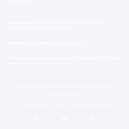
Lo Mas Visto
Hace 2 horas
Hallan muerto a adolescente de 15 años con varios
impactos de bala en Los Alcarrizos
Hace 2 horas
Indefinido el panorama político al 2028
Hace 2 horas
Policía Nacional apresa hombre declarado en rebeldía por
presunta violencia intrafamiliar
© Copyright 2026, Derechos Reservados | Orgullosamente
Francomacorisano
Sobre nosotros
Contacto
Política de privacidad
Facebook
X
YouTube
Instagram
RSS