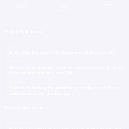
2.200
820
1.300
Seguidores
Suscriptores
Seguidores
Recien Publicadas
Hace 1 hora
Sandy Alcántara lanza 7.0 entradas en blanco y triunfa
Hace 1 hora
Policía Nacional apresa mujer acusada de realizar disparos
y amenazar a su expareja en SFM
Hace 1 hora
Policía Nacional apresa hombre declarado en rebeldía por
presunta violencia intrafamiliar
Te puede interesar
6 diciembre 2025
Aeropuerto de Venezuela sin vuelos compañías extranjeras