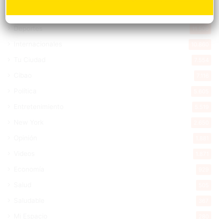
Nacionales
14.579
Deportes
11.506
Internacionales
10.860
Tu Ciudad
7.554
Cibao
7.116
Política
5.605
Entretenimiento
5.519
New York
2.650
Opinión
1.881
Videos
1.871
Economía
929
Salud
505
Saludable
367
Mi Espacio
280