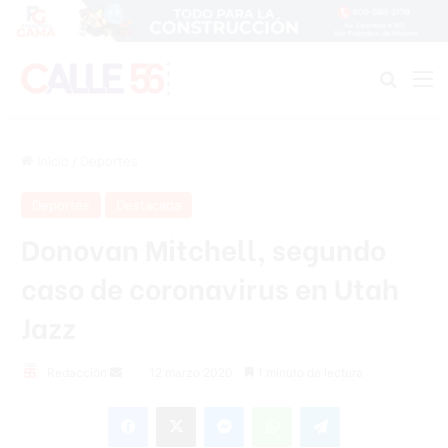
Buscar
M
Inicio
/
Deportes
Deportes
Destacada
Donovan Mitchell, segundo
caso de coronavirus en Utah
Jazz
Redacción
S
12 marzo 2020
1 minuto de lectura
e
Facebook
X
Messenger
WhatsApp
Telegram
n
d