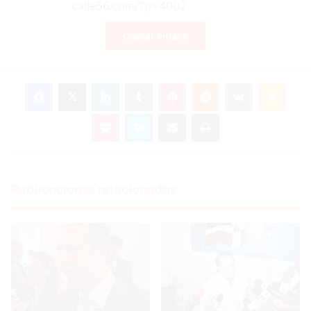
Copiar enlace
Facebook
X
LinkedIn
Tumblr
Pinterest
Reddit
VKontakte
Odnoklassniki
Pocket
Skype
Compartir por correo electrónico
Imprimir
Publicaciones relacionadas