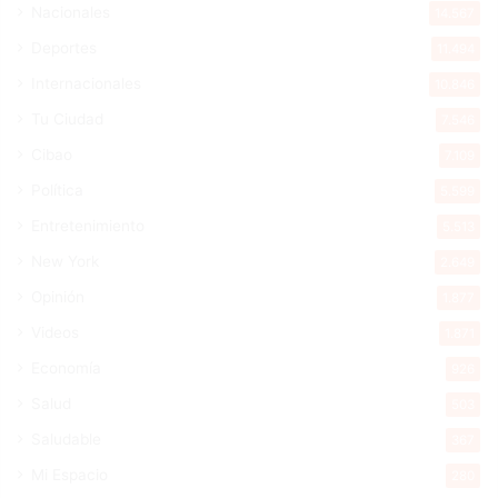
Nacionales
14.567
Deportes
11.494
Internacionales
10.846
Tu Ciudad
7.546
Cibao
7.109
Política
5.599
Entretenimiento
5.513
New York
2.649
Opinión
1.877
Videos
1.871
Economía
926
Salud
503
Saludable
367
Mi Espacio
280