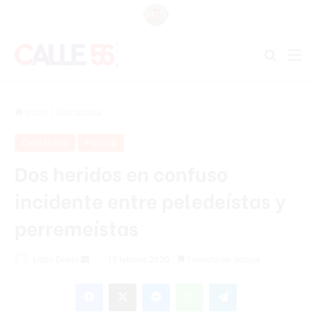
Buscar
M
Inicio
/
Destacada
Destacada
Política
Dos heridos en confuso
incidente entre peledeístas y
perremeístas
Listin Diario
S
15 febrero 2020
1 minuto de lectura
e
Facebook
X
Messenger
WhatsApp
Telegram
n
d