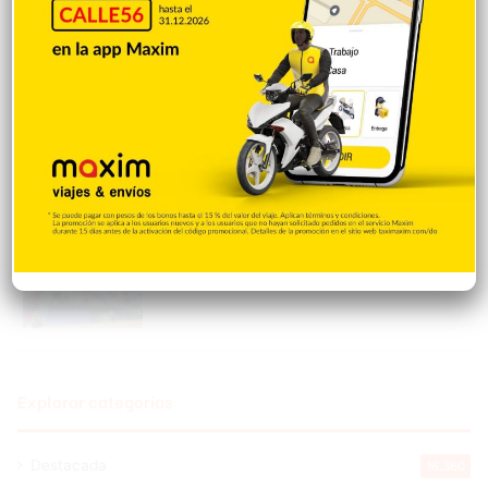
Hace 11 horas
VENEZUELA: Chavismo y grupo oposición
tienen primer diálogo
Hace 11 horas
Cristopher Sánchez es el primero en MLB
con 15 victorias en 2026
Hace 11 horas
Explorar categorias
Destacada
16.360