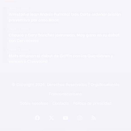
Hace 11 horas
Arrestan a Jean Andrés Pumarol tras Corte ordenar prisión
preventiva por caso Naco
Hace 11 horas
Chourio y Gary Sánchez jonronean, May gana en su debut
con Cerveceros
Hace 12 horas
Mets arruinan el debut de Griffin con los Guardianes y
vencen a Cleveland
© Copyright 2026, Derechos Reservados | Orgullosamente
Francomacorisano
Sobre nosotros
Contacto
Política de privacidad
Facebook
X
YouTube
Instagram
RSS