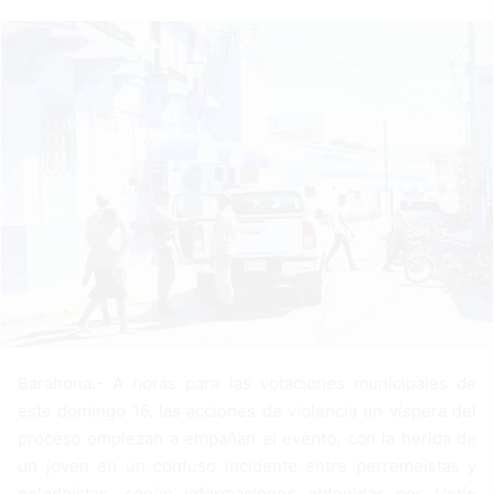
a
n
e
m
a
i
l
Barahona.- A horas para las votaciones municipales de
este domingo 16, las acciones de violencia en víspera del
proceso empiezan a empañan el evento, con la herida de
un joven en un confuso incidente entre perremeístas y
peledeístas, según informaciones obtenidas por Listín