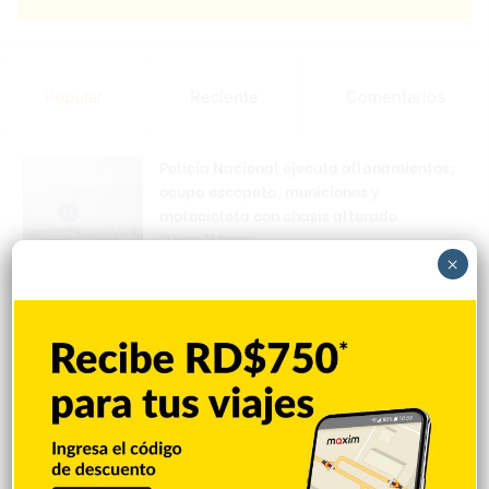
Popular
Reciente
Comentarios
Policía Nacional ejecuta allanamientos;
ocupa escopeta, municiones y
motocicleta con chasis alterado
Hace 11 horas
×
Incautan 41 paquetes de marihuana
enviados desde EE. UU. con destino a SFM
Hace 11 horas
Amplían puentes de la Circunvalación
Machacho González tras incorporar dos
carriles al diseño