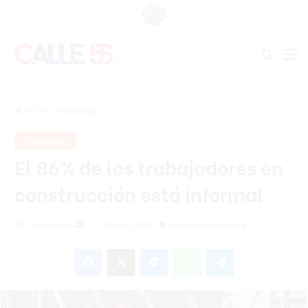
Buscar
M
Inicio
/
Nacionales
Nacionales
El 86% de los trabajadores en
construcción está informal
Send
Redacción
18 julio 2025
5 minutos de lectura
an
Facebook
X
Messenger
WhatsApp
Telegram
email