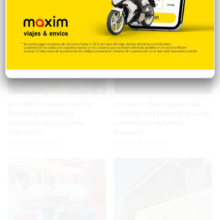
Accidente deja un muerto;
Incautan 303 paquetes de
familia cuestiona la
cocaína ocultas en el piso de
detención del presunto
contenedor en Puerto
implicado
Caucedo
Hace 26 minutos
Hace 31 minutos