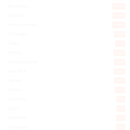
Nacionales
14.575
Deportes
11.499
Internacionales
10.855
Tu Ciudad
7.547
Cibao
7.113
Política
5.603
Entretenimiento
5.516
New York
2.650
Opinión
1.877
Videos
1.871
Economía
928
Salud
503
Saludable
367
Mi Espacio
280