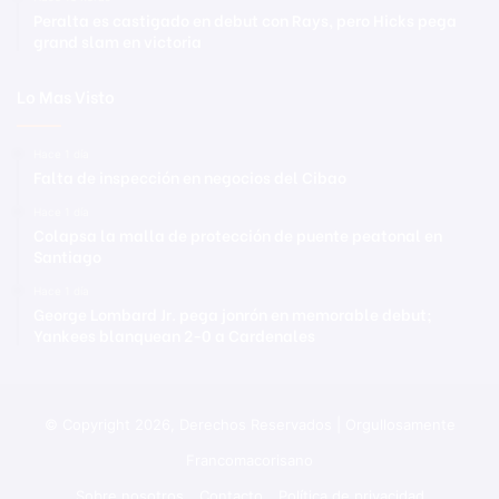
Peralta es castigado en debut con Rays, pero Hicks pega
grand slam en victoria
Lo Mas Visto
Hace 1 día
Falta de inspección en negocios del Cibao
Hace 1 día
Colapsa la malla de protección de puente peatonal en
Santiago
Hace 1 día
George Lombard Jr. pega jonrón en memorable debut;
Yankees blanquean 2-0 a Cardenales
© Copyright 2026, Derechos Reservados | Orgullosamente
Francomacorisano
Sobre nosotros
Contacto
Política de privacidad