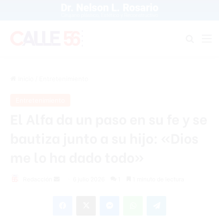
Buscar
M
Inicio
/
Entretenimiento
Entretenimiento
El Alfa da un paso en su fe y se
bautiza junto a su hijo: «Dios
me lo ha dado todo»
Send
Redacción
6 julio 2026
1
1 minuto de lectura
an
Facebook
X
Messenger
WhatsApp
Telegram
email