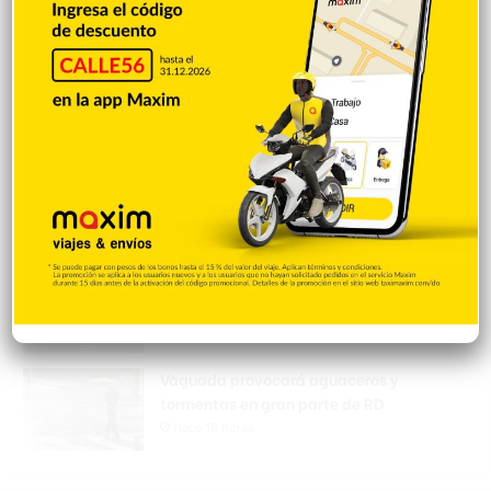
Hace 4 minutos
RD retoma el quinto lugar tras una
productiva jornada
Hace 7 minutos
Marileidy Paulino conquista la medalla
de oro en los 400 metros y establece
nuevo récord
Hace 11 minutos
Vaguada provocará aguaceros y
tormentas en gran parte de RD
Hace 18 horas