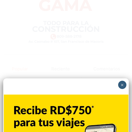
Popular
Reciente
Comentarios
×
Abinader presenta Meta RD 2036 como
modelo desarrollo
Hace 2 minutos
Se agrava la crisis diplomática de Brasil
con EEUU y Argentina