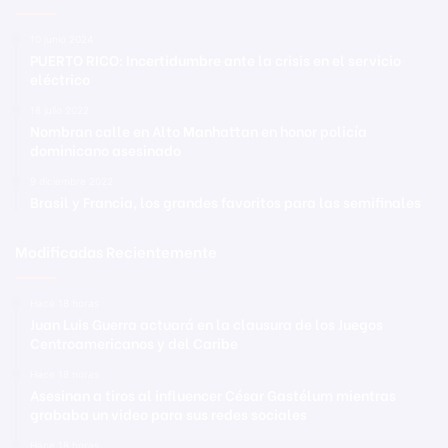
10 junio 2024
PUERTO RICO: Incertidumbre ante la crisis en el servicio
eléctrico
18 julio 2022
Nombran calle en Alto Manhattan en honor policía
dominicano asesinado
9 diciembre 2022
Brasil y Francia, los grandes favoritos para las semifinales
Modificadas Recientemente
Hace 18 horas
Juan Luis Guerra actuará en la clausura de los Juegos
Centroamericanos y del Caribe
Hace 18 horas
Asesinan a tiros al influencer César Gastélum mientras
grababa un video para sus redes sociales
Hace 18 horas