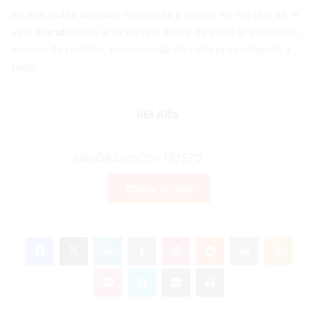
en sus redes sociales imágenes y videos en los que se le
veía
orando
junto a su equipo antes de subir al escenario,
incluso de rodillas, encomendando cada presentación a
Dios.
El Alfa
Copiar enlace
Facebook
X
LinkedIn
Tumblr
Pinterest
Reddit
VKontakte
Odnok
Pocket
Skype
Compartir por correo electrónico
Imprimir