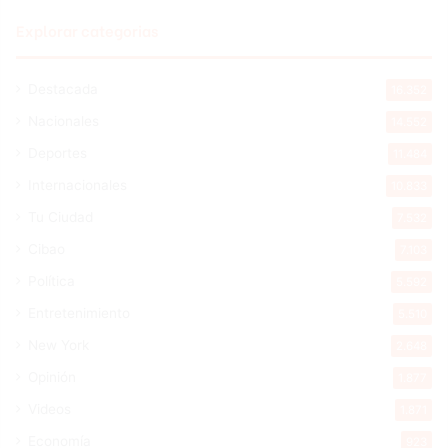
Explorar categorias
Destacada
16.352
Nacionales
14.552
Deportes
11.484
Internacionales
10.833
Tu Ciudad
7.532
Cibao
7.103
Política
5.592
Entretenimiento
5.510
New York
2.648
Opinión
1.877
Videos
1.871
Economía
923