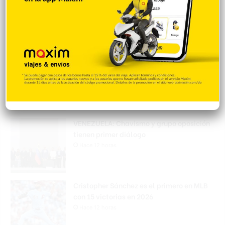
enviados desde EE. UU. con destino a SFM
Hace 11 horas
Amplían puentes de la Circunvalación
Machacho González tras incorporar dos
carriles al diseño
Hace 12 horas
VENEZUELA: Chavismo y grupo oposición
tienen primer diálogo
Hace 12 horas
Cristopher Sánchez es el primero en MLB
con 15 victorias en 2026
Hace 12 horas