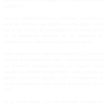
quien no había sido derrotado en su maravillosa historia
profesional .
Fury, con completo dominio del cuadrilátero -conectando a
su antojo efectivos jabs, ganchos y rectos cortos- envió
dos veces a la lona al estadounidense que enseñó poco
de su demostrada eficiencia en sus anteriores 42
combates, de los cuales terminó 21 por la vía rápida.
Wilder, quien subió al ring como favorito (2-1), e incluso la
mayoría de los expertos lo daban victorioso por nocaut,
fue duramente castigado a partir del segundo round
cuando Fury combinó con autoridad su mano izquierda en
gancho y recto. Pero, además, martilló constantemente el
jab aprovechando su mayor alcance (6,9 contra 6,7 de su
rival).
En el quinto asalto, con una poderosa izquierda en