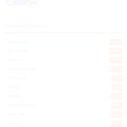
Explorar categorias
Destacada
16.360
Nacionales
14.567
Deportes
11.494
Internacionales
10.846
Tu Ciudad
7.546
Cibao
7.109
Política
5.599
Entretenimiento
5.513
New York
2.649
Opinión
1.877