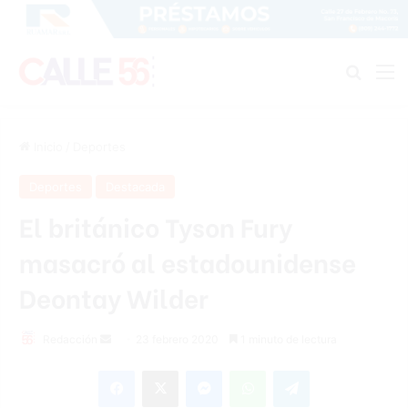
Buscar
M
Inicio
/
Deportes
Deportes
Destacada
El británico Tyson Fury
masacró al estadounidense
Deontay Wilder
Redacción
S
23 febrero 2020
1 minuto de lectura
e
Facebook
X
Messenger
WhatsApp
Telegram
n
d