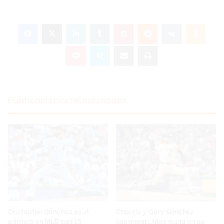
Facebook
X
LinkedIn
Tumblr
Pinterest
Reddit
VKontakte
Odnoklassniki
Pocket
Skype
Compartir por correo electrónico
Imprimir
Publicaciones relacionadas
Cristopher Sánchez es el
Chourio y Gary Sánchez
primero en MLB con 15
jonronean, May gana en su