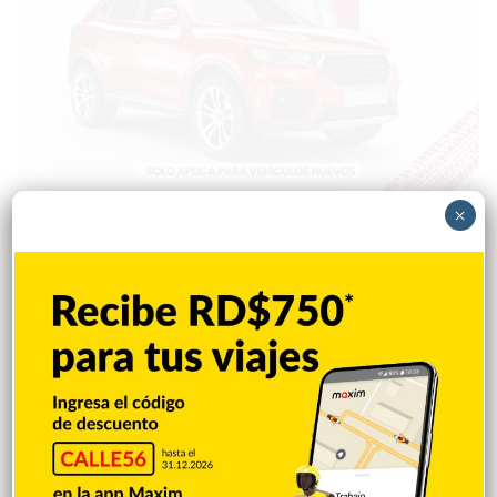
×
Popular
Reciente
Comentarios
Policía Nacional ejecuta allanamientos;
ocupa escopeta, municiones y
motocicleta con chasis alterado
Hace 11 horas
Incautan 41 paquetes de marihuana