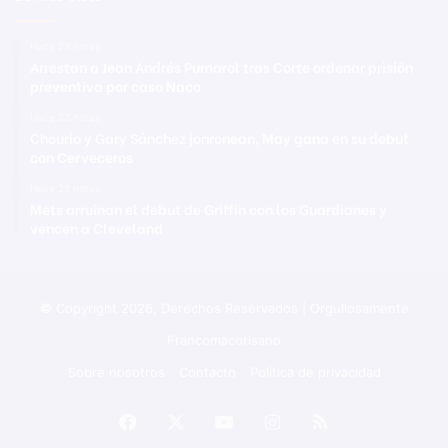
Hace 23 horas
Arrestan a Jean Andrés Pumarol tras Corte ordenar prisión
preventiva por caso Naco
Hace 23 horas
Chourio y Gary Sánchez jonronean, May gana en su debut
con Cerveceros
Hace 23 horas
Mets arruinan el debut de Griffin con los Guardianes y
vencen a Cleveland
© Copyright 2026, Derechos Reservados | Orgullosamente
Francomacorisano
Sobre nosotros
Contacto
Política de privacidad
Facebook
X
YouTube
Instagram
RSS