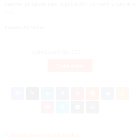
carácter peligroso para la población, de manera parcial o
total.
Fuente: Ali Núñez
Copiar enlace
Facebook
X
LinkedIn
Tumblr
Pinterest
Reddit
VKontakte
Odnoklassniki
Pocket
Skype
Compartir por correo electrónico
Imprimir
Publicaciones relacionadas