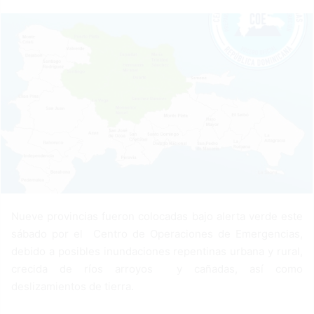
a
n
e
m
a
i
l
Nueve provincias fueron colocadas bajo alerta verde este
sábado por el Centro de Operaciones de Emergencias,
debido a posibles inundaciones repentinas urbana y rural,
crecida de ríos arroyos y cañadas, así como
deslizamientos de tierra.