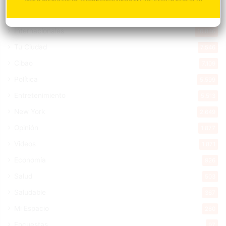
Deportes
11.494
Internacionales
10.846
Tu Ciudad
7.546
Cibao
7.109
Política
5.599
Entretenimiento
5.513
New York
2.649
Opinión
1.877
Videos
1.871
Economía
926
Salud
503
Saludable
367
Mi Espacio
280
Encuestas
97