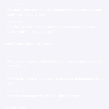
31 octubre 2021
Extraen clavo que hombre se incrustó en la cabeza porque
sentía su “cerebro flojo”
22 abril 2021
Un sólido Bonnat pone a vibrar a RD; consigue oro y dos
plata y obtiene plaza para Tokio
Modificadas Recientemente
Hace 22 horas
Migración detiene a 1,869 extranjeros irregulares y deporta
a otros 1,101
Hace 23 horas
NY: Arrestan hombre acusado asesinar a dominicano Carlos
Penzo
Hace 23 horas
Piden buscar causa de la exclusión y pobreza
Lo Mas Visto