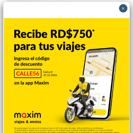
Hace 22 horas
×
VENEZUELA: Chavismo y grupo oposición
tienen primer diálogo
Hace 22 horas
Cristopher Sánchez es el primero en MLB
con 15 victorias en 2026
Hace 22 horas
Explorar categorias
Destacada
16.360
Nacionales
14.567