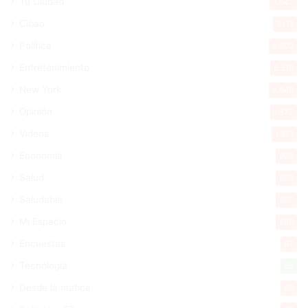
Tu Ciudad
7.547
Cibao
7.113
Política
5.602
Entretenimiento
5.515
New York
2.649
Opinión
1.877
Videos
1.871
Economía
928
Salud
503
Saludable
367
Mi Espacio
280
Encuestas
97
Tecnologia
65
Desde la matica
60