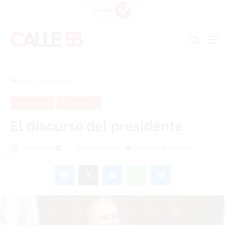
Buscar
M
Inicio
/
Destacada
Destacada
Mi Espacio
El discurso del presidente
Redacción
S
29 febrero 2020
2 minutos de lectura
e
Facebook
X
Messenger
WhatsApp
Telegram
n
d
a
n
e