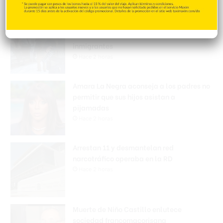
Nueva Jersey investiga a centro de ICE por
violación de derechos civiles de
inmigrantes
Hace 2 horas
Amara La Negra aconseja a los padres no
permitir que sus hijos asistan a
pijamadas
Hace 2 horas
Arrestan 11 y desmantelan red
narcotráfico operaba en la RD
Hace 2 horas
Muerte de Niño Castillo enlutece
sociedad francomacorisana