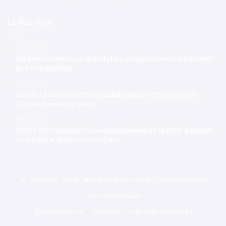
Lo Mas Visto
Hace 3 horas
Martínez conecta un grand slam y logra un récord personal
de 6 impulsadas
Hace 3 horas
Elly de la Cruz conecta su cuadrangular 19 en revés de
Cincinati ante los Nats
Hace 3 horas
ITBIS e ISR impulsan las recaudaciones de la DGII; superan
los RD$81,475 millones en julio
© Copyright 2026, Derechos Reservados | Orgullosamente
Francomacorisano
Sobre nosotros
Contacto
Política de privacidad