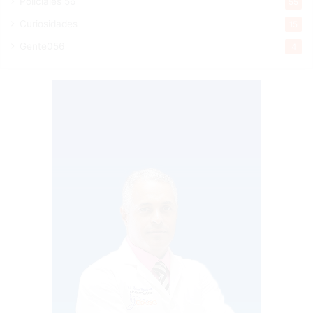
Policiales 56
55
Curiosidades
15
Gente056
4