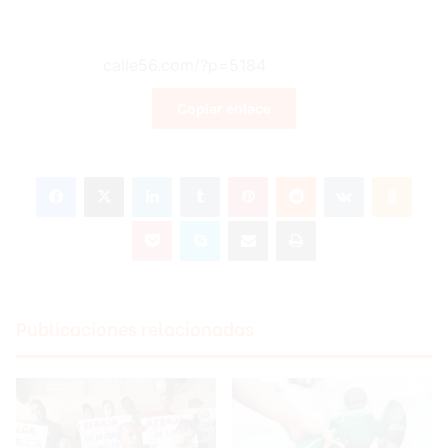
Copiar enlace
Facebook
X
LinkedIn
Tumblr
Pinterest
Reddit
VKontakte
Odnoklassniki
Pocket
Skype
Compartir por correo electrónico
Imprimir
Publicaciones relacionadas