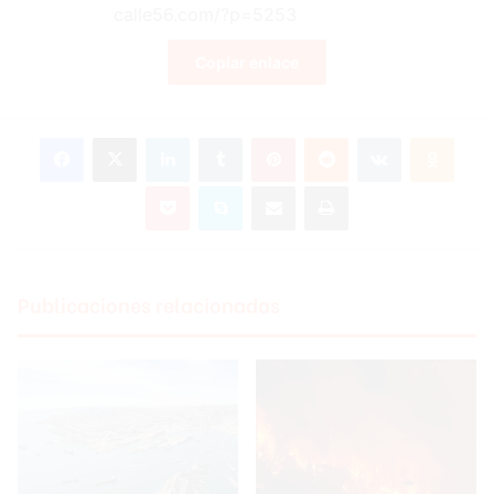
Copiar enlace
Facebook
X
LinkedIn
Tumblr
Pinterest
Reddit
VKontakte
Odnoklassniki
Pocket
Skype
Compartir por correo electrónico
Imprimir
Publicaciones relacionadas