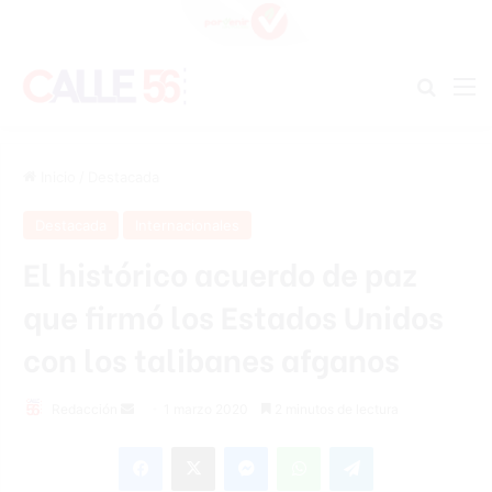
Buscar
M
Inicio
/
Destacada
Destacada
Internacionales
El histórico acuerdo de paz
que firmó los Estados Unidos
con los talibanes afganos
Redacción
S
1 marzo 2020
2 minutos de lectura
e
Facebook
X
Messenger
WhatsApp
Telegram
n
d