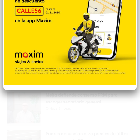
Popular
Reciente
Comentarios
Mejía defiende consenso PRM para
escoger secretario general
Hace 3 horas
Padres denuncian alza precios de útiles