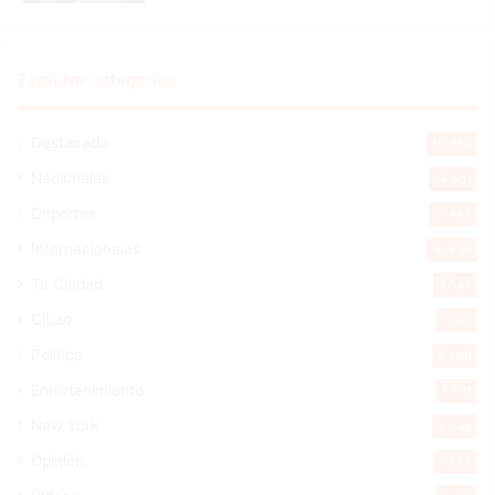
Explorar categorias
Destacada
16.354
Nacionales
14.561
Deportes
11.487
Internacionales
10.839
Tu Ciudad
7.542
Cibao
7.105
Política
5.596
Entretenimiento
5.511
New York
2.648
Opinión
1.877