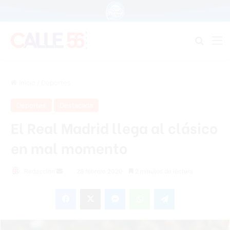
Buscar
M
Inicio
/
Deportes
Deportes
Destacada
El Real Madrid llega al clásico
en mal momento
Redacción
S
28 febrero 2020
2 minutos de lectura
e
Facebook
X
Messenger
WhatsApp
Telegram
n
d
a