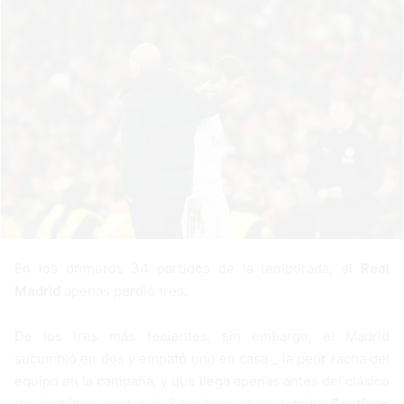
n
e
m
a
i
l
En los primeros 34 partidos de la temporada, el
Real
Madrid
apenas perdió tres.
De los tres más recientes, sin embargo, el Madrid
sucumbió en dos y empató uno en casa _ la peor racha del
equipo en la campaña, y que llega apenas antes del clásico
del domingo contra el Barcelona en el estadio
Santiago