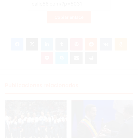
Copiar enlace
Facebook
X
LinkedIn
Tumblr
Pinterest
Reddit
VKontakte
Odnoklassniki
Pocket
Skype
Compartir por correo electrónico
Imprimir
Publicaciones relacionadas