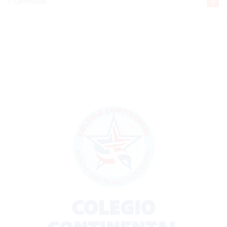
Gente056
4