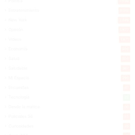
Política
5.599
Entretenimiento
5.513
New York
2.649
Opinión
1.877
Videos
1.871
Economía
926
Salud
503
Saludable
367
Mi Espacio
280
Encuestas
97
Tecnologia
65
Desde la matica
60
Policiales 56
55
Curiosidades
15