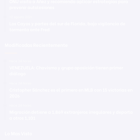
ONU visita a Áñez y recomienda aplicar estrategias para
prevenir autolesiones
12 agosto 2021
Los Cayos y partes del sur de Florida, bajo vigilancia de
tormenta ante Fred
Modificadas Recientemente
Hace 24 horas
VENEZUELA: Chavismo y grupo oposición tienen primer
diálogo
Hace 24 horas
Cristopher Sánchez es el primero en MLB con 15 victorias en
2026
Hace 24 horas
Migración detiene a 1,869 extranjeros irregulares y deporta
a otros 1,101
Lo Mas Visto