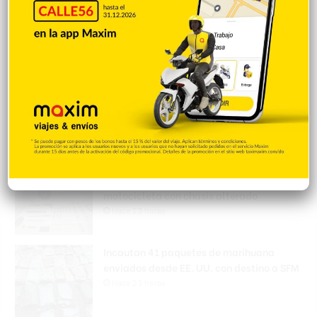
15 oro y toma el cuarto lugar en el
medallero
Hace 45 segundos
Abelardo De la Espriella jura como
presidente de Colombia
Hace 3 minutos
Policía Nacional ejecuta allanamientos;
ocupa escopeta, municiones y
motocicleta con chasis alterado
Hace 23 horas
Incautan 41 paquetes de marihuana
enviados desde EE. UU. con destino a SFM
Hace 23 horas