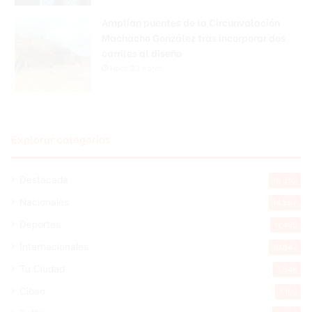
Amplían puentes de la Circunvalación
Machacho González tras incorporar dos
carriles al diseño
Hace 23 horas
Explorar categorias
Destacada
16.362
Nacionales
14.567
Deportes
11.495
Internacionales
10.847
Tu Ciudad
7.546
Cibao
7.109