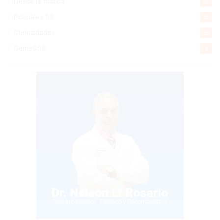
Desde la matica
60
Policiales 56
55
Curiosidades
15
Gente056
4