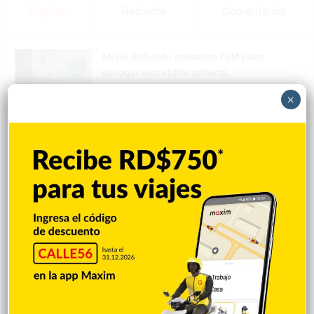
Popular
Reciente
Comentarios
Mejía defiende consenso PRM para
escoger secretario general
Hace 11 horas
×
Padres denuncian alza precios de útiles
escolares en la RD
Hace 11 horas
Irán condiciona reapertura de Ormuz al fin
de amenazas EEUU
Hace 11 horas