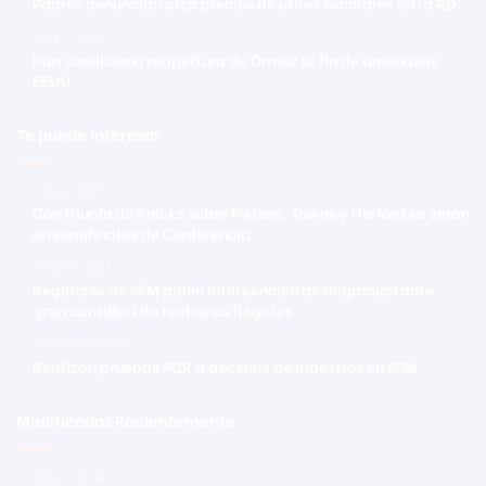
Padres denuncian alza precios de útiles escolares en la RD
Hace 11 horas
Irán condiciona reapertura de Ormuz al fin de amenazas
EEUU
Te puede interesar
2 mayo 2025
Con triunfo de Knicks sobre Pistons, Towns y Horford se verán
en semifinales de Conferencia
11 agosto 2021
Regidores de SFM piden intervención de migración ante
gran cantidad de haitianos ilegales
23 noviembre 2020
Realizan pruebas PCR a decenas de maestros en SFM
Modificadas Recientemente
Hace 11 horas