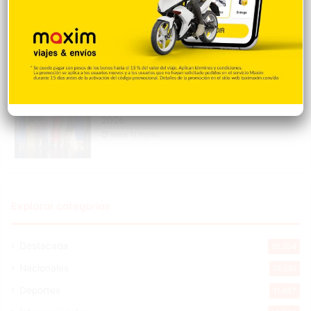
Donald Trump culpa a Canadá de los
incendios forestales
Hace 11 horas
Banreservas obtiene siete galardones en
los Effie Awards República Dominicana
2026
Hace 11 horas
Explorar categorias
Destacada
16.354
Nacionales
14.561
Deportes
11.487