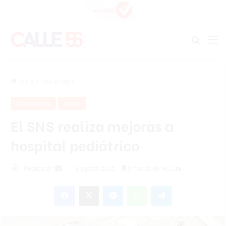
Buscar
M
Inicio
/
Nacionales
Nacionales
Salud
El SNS realiza mejoras a
hospital pediátrico
Send
Redacción
9 agosto 2025
1 minuto de lectura
an
Facebook
X
Messenger
WhatsApp
Telegram
email