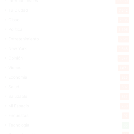
Internacionales
10.839
Tu Ciudad
7.542
Cibao
7.105
Política
5.596
Entretenimiento
5.511
New York
2.648
Opinión
1.877
Videos
1.871
Economía
925
Salud
502
Saludable
367
Mi Espacio
280
Encuestas
97
Tecnologia
65