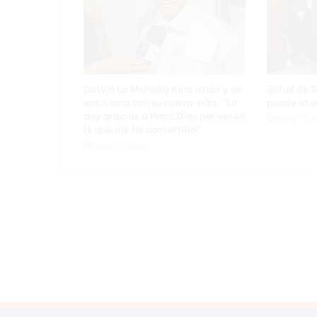
r
a
q
u
e
s
Dalvin La Melodía mira atrás y se
Salud de 
e
emociona con su nueva vida: “Le
puede aten
a
doy gracias a Papá Dios por ver en
Hace 17 h
lo que me he convertido”
c
t
Hace 17 horas
ú
e
d
e
f
o
r
m
a
e
f