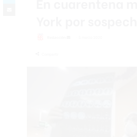
En cuarentena m
Compartir por correo electrónico
York por sospech
Redacción
S
5 marzo 2020
e
n
Compartir
d
a
n
e
m
a
i
l