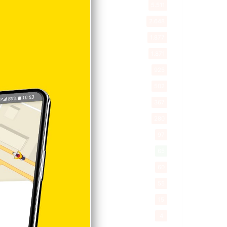
Entretenimiento
5.511
New York
2.648
Opinión
1.877
Videos
1.871
Economía
925
Salud
502
Saludable
367
Mi Espacio
280
Encuestas
97
Tecnologia
65
Desde la matica
60
Policiales 56
55
Curiosidades
15
Gente056
4