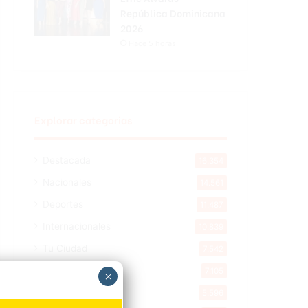
República Dominicana
2026
Hace 5 horas
Explorar categorias
Destacada
16.354
Nacionales
14.561
Deportes
11.487
Internacionales
10.839
Tu Ciudad
7.542
Cibao
7.105
×
Política
5.596