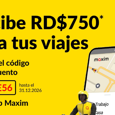
ños, que trabaja en el campo de la salud, y que está en
entos (de casos) en el conddado de Westchester», advirtió
l condado de Westchester ordenaron a la sinagoga de New
uesto en cuarentena a los feligreses que acudieron a ese
 otro servicio el 23.
ños de la Universidad de Yeshiva, los estudiantes de la
mpelados del bufete donde trabaja el padre.
gresaron recientemente de Italia arrojaron negativo a la