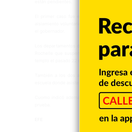
están pendientes.
El primer caso fue el de una mujer de 39 a
aislamiento voluntario en su hogar. «Habrá ci
el gobernador.
Los departamentos de Salud del estado y de
Rochelle que suspenda los servicios y han p
templo el pasado 22 de febrero a un funeral y a
También a los dos amigos del joven de 20 a
escuela donde asiste su hermana y los siete e
Cuomo indicó ademas que dos familias que re
prueba.
EFE