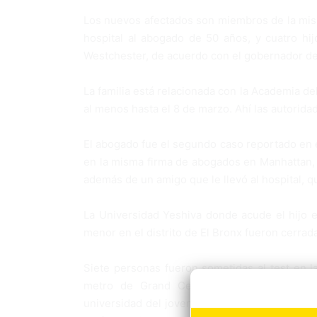
Los nuevos afectados son miembros de la misma
hospital al abogado de 50 años, y cuatro hi
Westchester, de acuerdo con el gobernador 
La familia está relacionada con la Academia d
al menos hasta el 8 de marzo. Ahí las autorid
El abogado fue el segundo caso reportado en e
en la misma firma de abogados en Manhattan, a
además de un amigo que le llevó al hospital, q
La Universidad Yeshiva donde acude el hijo en
menor en el distrito de El Bronx fueron cerrad
Siete personas fueron sometidas al test en la
metro de Grand Central, en Manhattan, e
universidad del joven de 20 años y un amigo 