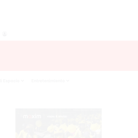
agram
RSS
Acceso
i Espacio
Entretenimiento