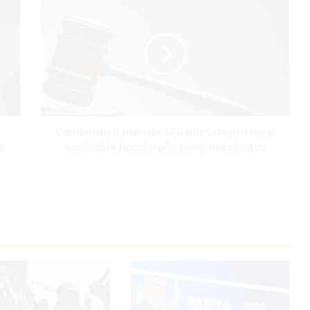
o
n
d
e
n
a
n
a
Condenan a más de 146 años de prisión a
m
s
exalcalde hondureño por 6 asesinatos
á
s
d
e
1
4
6
a
ñ
o
s
d