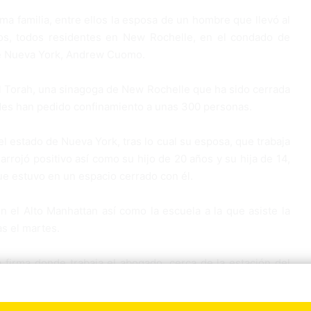
 familia, entre ellos la esposa de un hombre que llevó al
jos, todos residentes en New Rochelle, en el condado de
de Nueva York, Andrew Cuomo.
el Torah, una sinagoga de New Rochelle que ha sido cerrada
ades han pedido confinamiento a unas 300 personas.
l estado de Nueva York, tras lo cual su esposa, que trabaja
rrojó positivo así como su hijo de 20 años y su hija de 14,
ue estuvo en un espacio cerrado con él.
 el Alto Manhattan así como la escuela a la que asiste la
as el martes.
 firma donde trabaja el abogado, cerca de la estación del
ntre ellas su esposa. Un compañero de habitación de
cercano también fueron sometidos al test y los resultados