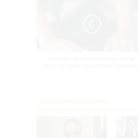
r
o
t
e
s
t
a
n
Protestan en Nueva York para que se
e
actúe de forma eficaz contra violacione
n
N
u
e
v
a
Publicaciones relacionadas
Y
o
r
k
p
a