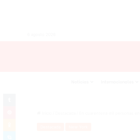
6 agosto 2026
Noticias
Internacionales
Tumblr
Pinterest
Inicio
/
Destacada
/
En cuarentena mil personas en
Odnoklassniki
Destacada
New York
Skype