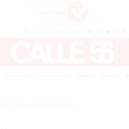
℃
19
Facebook
X
YouTube
Inst
San Francisco de Macoris
Nacionales
San Francisco
Videos
Opinión
M
 Nueva York por sospecha de coronavirus