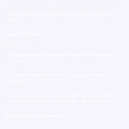
Hace 4 horas
Irán condiciona reapertura de Ormuz al fin de amenazas
EEUU
Te puede interesar
10 noviembre 2025
Dice programas de Supérate integran miles mercado
laboral
8 octubre 2023
A un mes de iniciar año escolar siguen problemas en
Santiago
9 abril 2024
Autoridades chilena afirman que desarticuló célula de
banda de inmigrantes dominicanos «Los Trinitarios»
Modificadas Recientemente