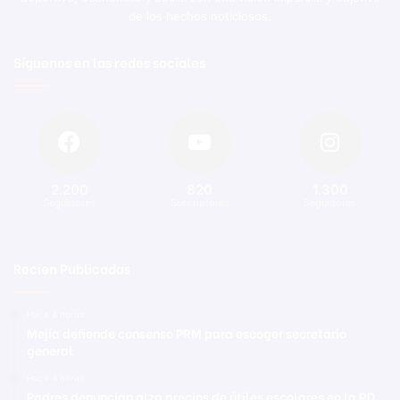
de los hechos noticiosos.
Síguenos en las redes sociales
2.200
820
1.300
Seguidores
Suscriptores
Seguidores
Recien Publicadas
Hace 4 horas
Mejía defiende consenso PRM para escoger secretario
general
Hace 4 horas
Padres denuncian alza precios de útiles escolares en la RD