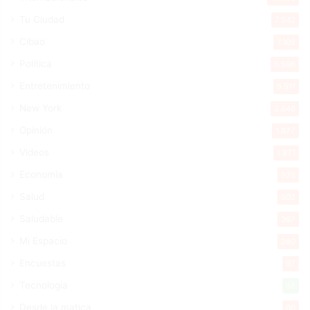
Tu Ciudad
7.542
Cibao
7.105
Política
5.596
Entretenimiento
5.511
New York
2.648
Opinión
1.877
Videos
1.871
Economía
925
Salud
502
Saludable
367
Mi Espacio
280
Encuestas
97
Tecnologia
65
Desde la matica
60