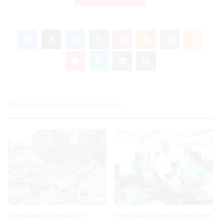
Facebook
X
LinkedIn
Tumblr
Pinterest
Reddit
VKontakte
Odnoklassniki
Pocket
Skype
Compartir por correo electrónico
Imprimir
Publicaciones relacionadas
Preocupan incendios en
Proindustria impulsa mejoras