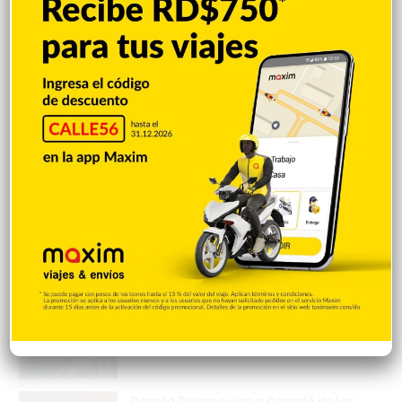
Popular
Reciente
Comentarios
Mejía defiende consenso PRM para
escoger secretario general
Hace 4 horas
Padres denuncian alza precios de útiles
escolares en la RD
Hace 4 horas
Irán condiciona reapertura de Ormuz al fin
de amenazas EEUU
Hace 4 horas
Donald Trump culpa a Canadá de los