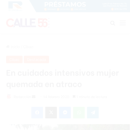
Buscar
M
Inicio
/
Cibao
Cibao
Destacada
En cuidados intensivos mujer
quemada en atraco
Redacción
S
14 febrero 2020
1 minuto de lectura
e
Facebook
X
Messenger
WhatsApp
Telegram
n
d
a