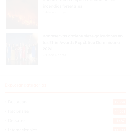
incendios forestales
Hace 4 horas
Banreservas obtiene siete galardones en
los Effie Awards República Dominicana
2026
Hace 4 horas
Explorar categorias
Destacada
16.354
Nacionales
14.561
Deportes
11.487
Internacionales
10.839