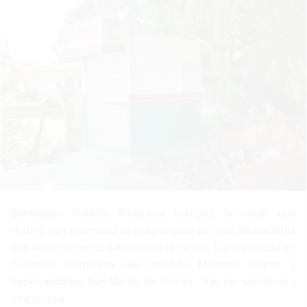
n
e
m
a
i
l
Santiago.-
Yokasty Altagracia Campos, la mujer que
resultó con quemaduras ocasionadas por dos atracadores
que recientemente salieron de la cárcel, fue ingresada en
cuidados intensivos del Instituto Materno Infantil y
Especialidades San Martín de Porres, tras ser sometida a
una cirugía.