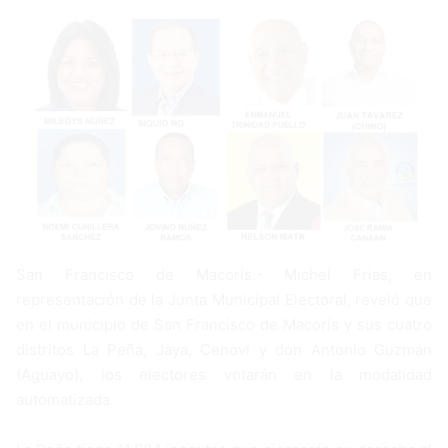
a
n
e
m
a
i
l
San Francisco de Macorís.- Michel Frias, en
representación de la Junta Municipal Electoral, reveló que
en el municipio de San Francisco de Macorís y sus cuatro
distritos La Peña, Jaya, Cenoví y don Antonio Guzmán
(Aguayo), los electores votarán en la modalidad
automatizada.