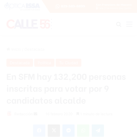
Buscar
M
Inicio
/
Destacada
Destacada
Política
Tu Ciudad
En SFM hay 132,200 personas
inscritas para votar por 9
candidatos alcalde
Redacción
S
16 febrero 2020
1 minuto de lectura
e
Facebook
X
Messenger
WhatsApp
Telegram
n
d