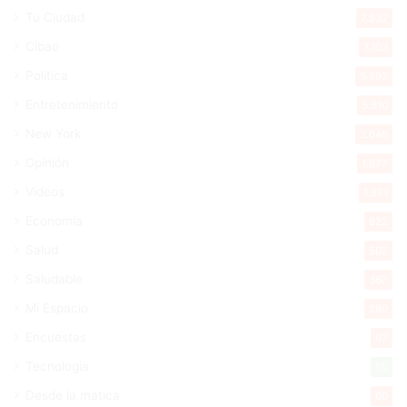
Tu Ciudad
7.532
Cibao
7.103
Política
5.592
Entretenimiento
5.510
New York
2.648
Opinión
1.877
Videos
1.871
Economía
922
Salud
502
Saludable
367
Mi Espacio
280
Encuestas
97
Tecnologia
65
Desde la matica
60