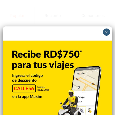
Popular
Reciente
Comentarios
×
Vaguada provocará aguaceros y
tormentas en gran parte de RD
Hace 13 horas
Terremoto de magnitud 6,3 sacude la isla
filipina de Mindanao sin reportes de
víctimas
Hace 13 horas
Juan Luis Guerra actuará en la clausura
de los Juegos Centroamericanos y del
Caribe
Hace 13 horas
Asesinan a tiros al influencer César