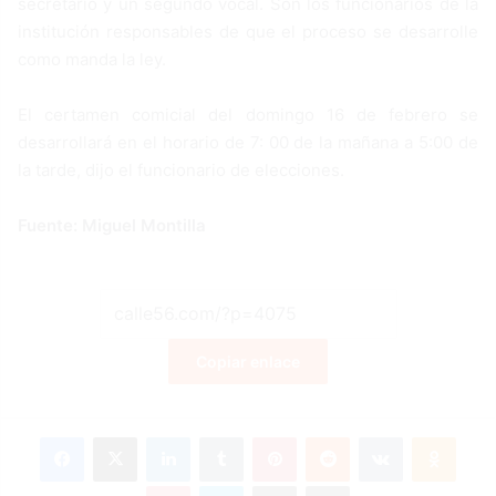
secretario y un segundo vocal. Son los funcionarios de la
institución responsables de que el proceso se desarrolle
como manda la ley.
El certamen comicial del domingo 16 de febrero se
desarrollará en el horario de 7: 00 de la mañana a 5:00 de
la tarde, dijo el funcionario de elecciones.
Fuente: Miguel Montilla
Copiar enlace
Facebook
X
LinkedIn
Tumblr
Pinterest
Reddit
VKontakte
Odnoklassniki
Pocket
Skype
Compartir por correo electrónico
Imprimir