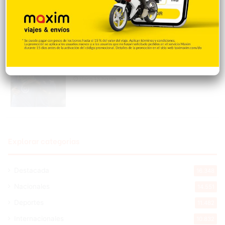
Gastélum mientras grababa un video
para sus redes sociales
Hace 13 horas
Peralta es castigado en debut con Rays,
pero Hicks pega grand slam en victoria
Hace 13 horas
Explorar categorias
Destacada
16.348
Nacionales
14.551
Deportes
11.482
Internacionales
10.832