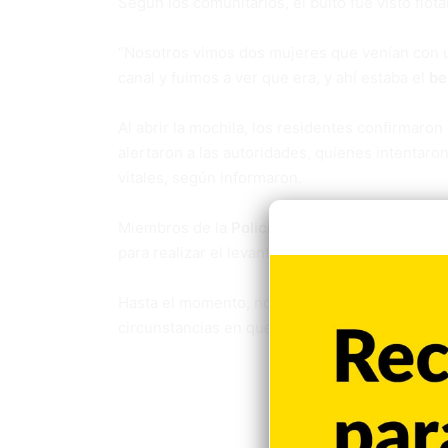
Según los comunitarios, el bulto fue visto flota
“Nosotros vimos dos mujeres que venían con una
canal y fuimos a ver que era, y ahí estaba el
be
Al abrir la mochila, los residentes confirmaron
alertaron a las autoridades, quienes intentaro
vitales, según informaron.
Miembros de la
Policía Nacional
y del
Institu
para realizar el levantamiento del cadáver e in
Hasta el momento, no se han ofrecido detalles 
circunstancias en que fue abandonado en el can
Santiag