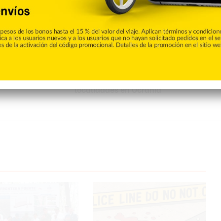
hace
con
el
control
de
otras
dos
Rusia se hace con el control de otras dos
localidades
en
localidades en Ucrania
Ucrania