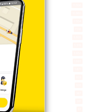
Deportes
11.506
Internacionales
10.860
Tu Ciudad
7.554
Cibao
7.116
Política
5.605
Entretenimiento
5.519
New York
2.650
Opinión
1.882
Videos
1.871
Economía
929
Salud
505
Saludable
367
Mi Espacio
281
Encuestas
97