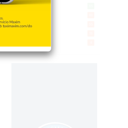
Tecnologia
65
Desde la matica
60
Policiales 56
55
Curiosidades
15
Gente056
4