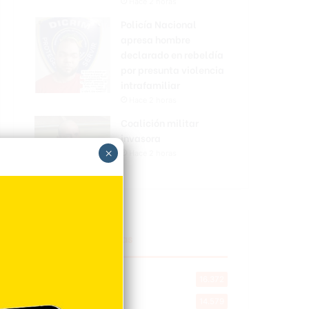
Hace 2 horas
Policía Nacional
apresa hombre
declarado en rebeldía
por presunta violencia
intrafamiliar
Hace 2 horas
Coalición militar
invasora
×
Hace 2 horas
Explorar categorias
Destacada
16.372
Nacionales
14.579