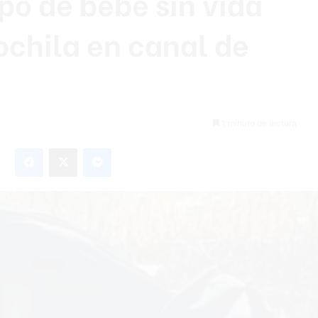
o de bebé sin vida
ochila en canal de
1 minuto de lectura
Facebook
X
Messenger