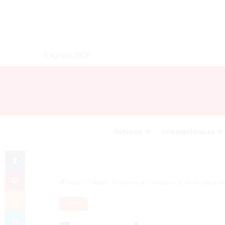
9 agosto 2026
Noticias
Internacionales
Tumblr
Pinterest
Inicio
/
Cibao
/
Encuentran cuerpo de bebé sin vida
Odnoklassniki
Cibao
Skype