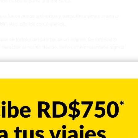
ndo desde la parte alta del canal.
 funda desde allá arriba y después la vimos tirarla al
bé
”, explican los comunitarios.
 que se trataba del cuerpo de un infante. De inmediato
n resucitar el recién nacido, pero ya no presentaba signos
to Nacional de Ciencias Forenses
(
Inacif
) acudieron al lugar
iciar las investigaciones correspondientes.
oficiales sobre la edad aproximada del bebé ni sobre las
al. Las autoridades continúan las indagatorias.
o Oeste
Suceso