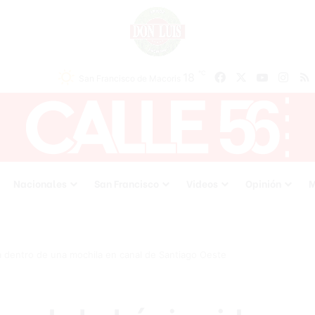
℃
Facebook
X
YouTube
Inst
18
San Francisco de Macoris
Nacionales
San Francisco
Videos
Opinión
M
 dentro de una mochila en canal de Santiago Oeste