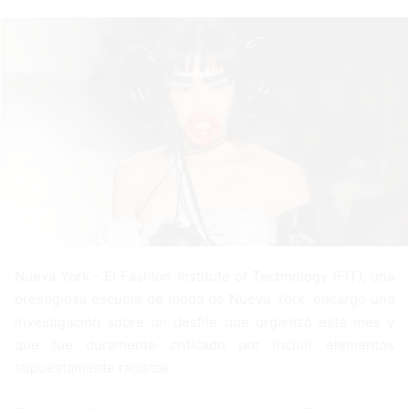
a
n
e
m
a
i
l
Nueva York.- El Fashion Institute of Technology (FIT), una
prestigiosa escuela de moda de Nueva York, encargó una
investigación sobre un desfile que organizó este mes y
que fue duramente criticado por incluir elementos
supuestamente racistas.