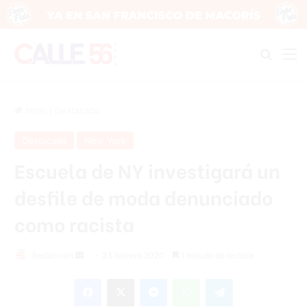
Buscar
M
Inicio
/
Destacada
Destacada
New York
Escuela de NY investigará un
desfile de moda denunciado
como racista
Redacción
S
23 febrero 2020
1 minuto de lectura
e
Facebook
X
Messenger
WhatsApp
Telegram
n
d