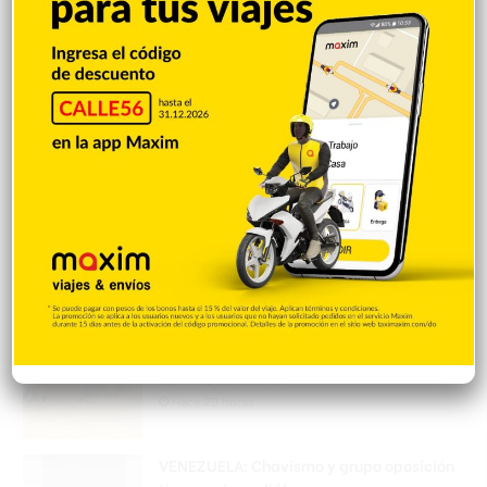
Policía Nacional ejecuta allanamientos;
ocupa escopeta, municiones y
motocicleta con chasis alterado
Hace 20 horas
Incautan 41 paquetes de marihuana
enviados desde EE. UU. con destino a SFM
Hace 20 horas
Amplían puentes de la Circunvalación
Machacho González tras incorporar dos
carriles al diseño
Hace 20 horas
VENEZUELA: Chavismo y grupo oposición