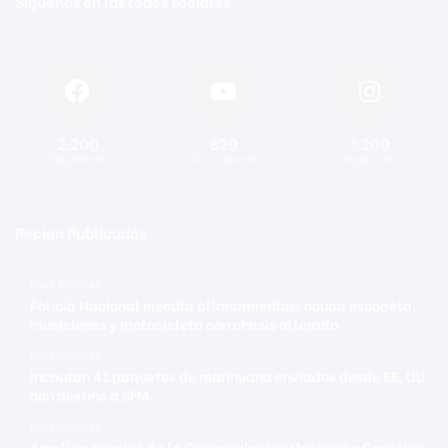
Síguenos en las redes sociales
2.200
820
1.300
Seguidores
Suscriptores
Seguidores
Recien Publicadas
Hace 20 horas
Policía Nacional ejecuta allanamientos; ocupa escopeta,
municiones y motocicleta con chasis alterado
Hace 20 horas
Incautan 41 paquetes de marihuana enviados desde EE. UU.
con destino a SFM
Hace 20 horas
Amplían puentes de la Circunvalación Machacho González