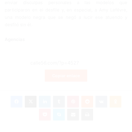
enviar disculpas personales a las modelos que
participaron en el desfile y, en especial, a Amy Lefévre,
una modelo negra que se negó a lucir ese atuendo y
desfiló sin él.
Agencias
Copiar enlace
Facebook
X
LinkedIn
Tumblr
Pinterest
Reddit
VKontakte
Odnoklassniki
Pocket
Skype
Compartir por correo electrónico
Imprimir