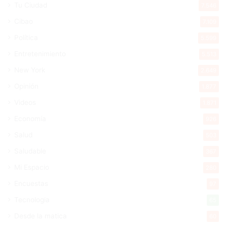
Tu Ciudad
7.546
Cibao
7.109
Política
5.599
Entretenimiento
5.513
New York
2.649
Opinión
1.877
Videos
1.871
Economía
926
Salud
503
Saludable
367
Mi Espacio
280
Encuestas
97
Tecnologia
65
Desde la matica
60