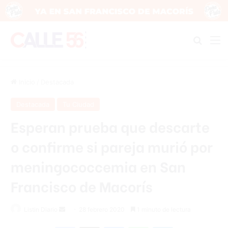
Buscar
M
Inicio
/
Destacada
Destacada
Tu Ciudad
Esperan prueba que descarte
o confirme si pareja murió por
meningococcemia en San
Francisco de Macorís
Listin Diario
S
28 febrero 2020
1 minuto de lectura
e
Facebook
X
Messenger
WhatsApp
Telegram