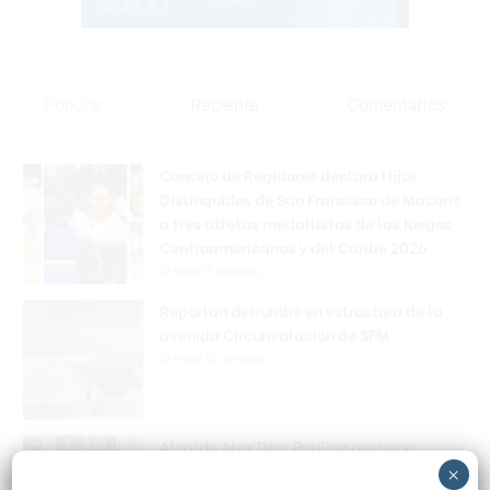
Popular
Reciente
Comentarios
Concejo de Regidores declara Hijos
Distinguidos de San Francisco de Macorís
a tres atletas medallistas de los Juegos
Centroamericanos y del Caribe 2026
Hace 9 minutos
Reportan derrumbe en estructura de la
avenida Circunvalación de SFM
Hace 12 minutos
Alcalde Alex Díaz Paulino gestiona
entrega de solar para el medallista
×