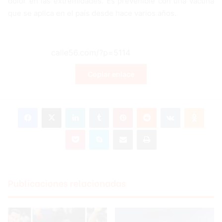
dolor en las extremidades. Es prevenible con una vacuna
que se aplica en el país desde hace varios años.
Copiar enlace
Facebook
X
LinkedIn
Tumblr
Pinterest
Reddit
VKontakte
Odnoklassniki
Pocket
Skype
Compartir por correo electrónico
Imprimir
Publicaciones relacionadas