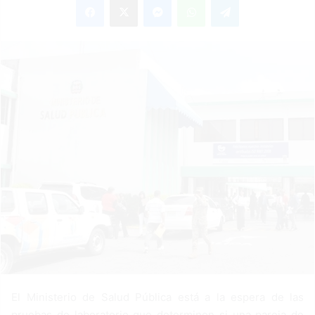
n
d
a
n
e
m
a
i
l
El Ministerio de Salud Pública está a la espera de las
pruebas de laboratorio que determinen si una pareja de