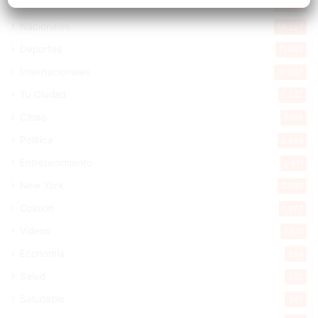
Destacada
16.354
Nacionales
14.557
Deportes
11.487
Internacionales
10.837
Tu Ciudad
7.537
Cibao
7.105
Política
5.594
Entretenimiento
5.511
New York
2.648
Opinión
1.877
Videos
1.871
Economía
924
Salud
502
Saludable
367