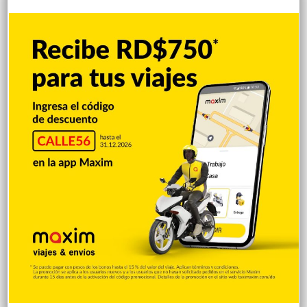
Jhonnathan Elysse Martínez, quien
construirá una vivienda para su madre
Hace 23 minutos
Presidente de la Asociación de
Comerciantes de San Francisco de
Macoris anuncia la celebración de la 30.ª
edición de Expo Mayorista 2026,el mayor
evento comercial del año
Hace 26 minutos
Ayuntamiento mantiene operativo para
eliminar contaminación visual en
distintos sectores de SFM
Hace 29 minutos
Explorar categorias