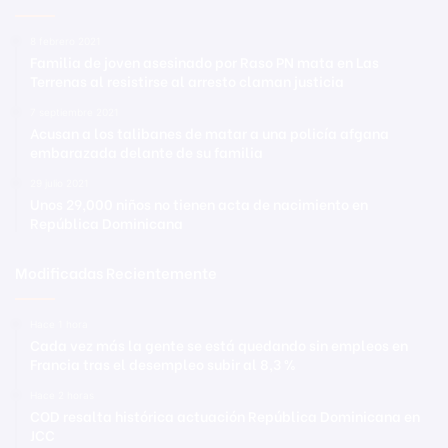
8 febrero 2021
Familia de joven asesinado por Raso PN mata en Las
Terrenas al resistirse al arresto claman justicia
7 septiembre 2021
Acusan a los talibanes de matar a una policía afgana
embarazada delante de su familia
29 julio 2021
Unos 29,000 niños no tienen acta de nacimiento en
República Dominicana
Modificadas Recientemente
Hace 1 hora
Cada vez más la gente se está quedando sin empleos en
Francia tras el desempleo subir al 8,3 %
Hace 2 horas
COD resalta histórica actuación República Dominicana en
JCC