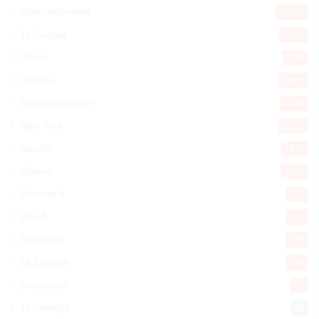
Internacionales
10.860
Tu Ciudad
7.554
Cibao
7.116
Política
5.605
Entretenimiento
5.519
New York
2.650
Opinión
1.881
Videos
1.871
Economía
929
Salud
505
Saludable
367
Mi Espacio
280
Encuestas
97
Tecnologia
65