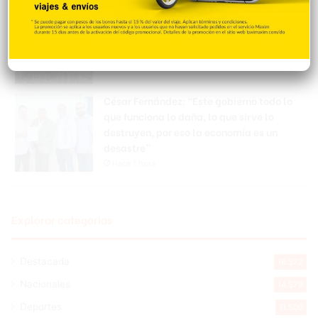
Coalición militar invasora
Hace 1 hora
César Fernández: “Este gobierno todo lo
que funciona lo daña, lo que sirve lo
destruyen, por eso la economía es un
desastre”
Hace 1 hora
Explorar categorias
Destacada
16.372
Nacionales
14.579
Deportes
11.506