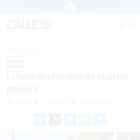
Buscar
M
Inicio
/
Cibao
Cibao
Estado deplorable de cuartel
policial
Send
Redacción
3 junio 2026
1 minuto de lectura
an
Facebook
X
Messenger
WhatsApp
Telegram
email