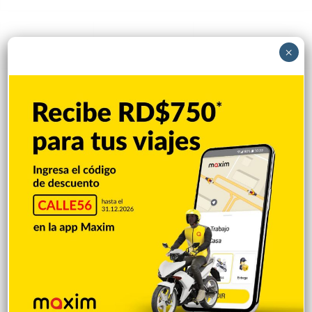
Popular
Reciente
Comentarios
×
Sandy Alcántara lanza 7.0 entradas en
blanco y triunfa
Hace 1 hora
Policía Nacional apresa mujer acusada
de realizar disparos y amenazar a su
expareja en SFM
Hace 1 hora
Policía Nacional apresa hombre
declarado en rebeldía por presunta
violencia intrafamiliar
Hace 1 hora