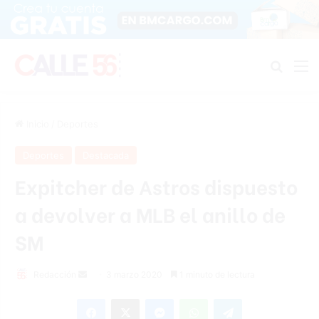
Buscar
M
Inicio
/
Deportes
Deportes
Destacada
Expitcher de Astros dispuesto
a devolver a MLB el anillo de
SM
Redacción
S
3 marzo 2020
1 minuto de lectura
e
Facebook
X
Messenger
WhatsApp
Telegram
n