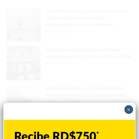
Policía Nacional ejecuta allanamientos;
ocupa escopeta, municiones y
motocicleta con chasis alterado
Hace 22 horas
Incautan 41 paquetes de marihuana
enviados desde EE. UU. con destino a SFM
Hace 22 horas
Amplían puentes de la Circunvalación
Machacho González tras incorporar dos
carriles al diseño
×
Hace 22 horas
VENEZUELA: Chavismo y grupo oposición
tienen primer diálogo