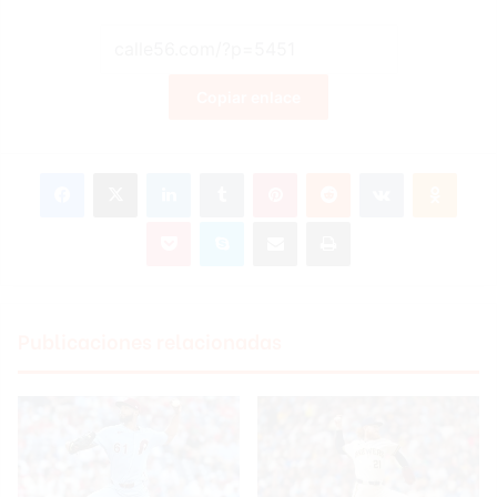
Copiar enlace
Facebook
X
LinkedIn
Tumblr
Pinterest
Reddit
VKontakte
Odnoklassniki
Pocket
Skype
Compartir por correo electrónico
Imprimir
Publicaciones relacionadas