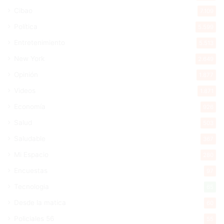
Cibao
7.109
Política
5.599
Entretenimiento
5.513
New York
2.649
Opinión
1.877
Videos
1.871
Economía
926
Salud
503
Saludable
367
Mi Espacio
280
Encuestas
97
Tecnologia
65
Desde la matica
60
Policiales 56
55