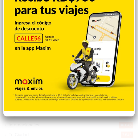
Hace 22 horas
Cristopher Sánchez es el primero en MLB
con 15 victorias en 2026
Hace 22 horas
Explorar categorias
Destacada
16.360
Nacionales
14.567
Deportes
11.494
Internacionales
10.846
Tu Ciudad
7.546