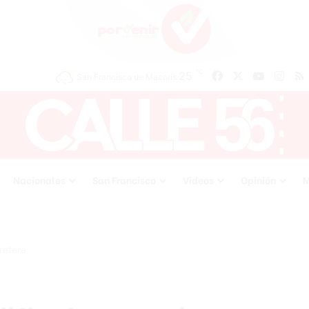
℃
25
Facebook
X
YouTube
Inst
San Francisco de Macoris
Nacionales
San Francisco
Videos
Opinión
M
rretera