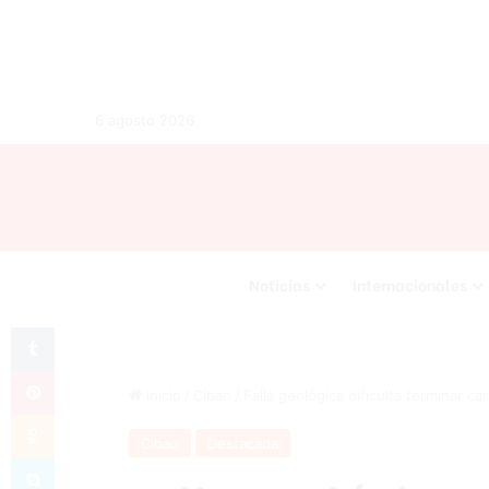
6 agosto 2026
Noticias
Internacionales
Tumblr
Pinterest
Inicio
/
Cibao
/
Falla geológica dificulta terminar ca
Odnoklassniki
Cibao
Destacada
Skype