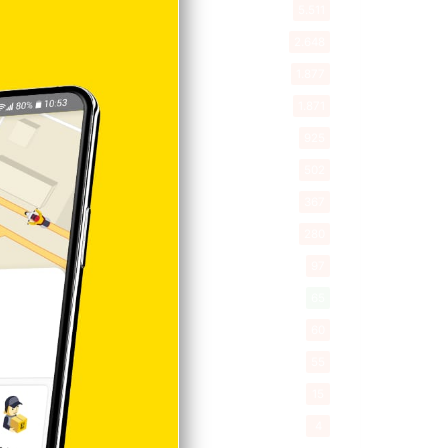
Entretenimiento
5.511
New York
2.648
Opinión
1.877
Videos
1.871
Economía
925
Salud
502
Saludable
367
Mi Espacio
280
Encuestas
97
Tecnologia
65
Desde la matica
60
Policiales 56
55
Curiosidades
15
Gente056
4