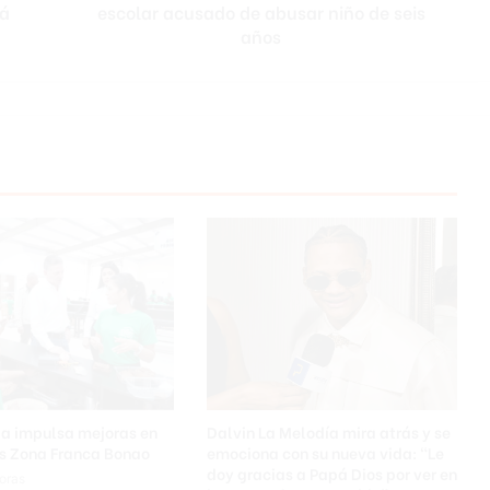
má
escolar acusado de abusar niño de seis
i
ó
años
n
p
r
e
v
e
n
t
i
v
a
c
o
n
t
r
a
ia impulsa mejoras en
Dalvin La Melodía mira atrás y se
d
as Zona Franca Bonao
emociona con su nueva vida: “Le
i
doy gracias a Papá Dios por ver en
oras