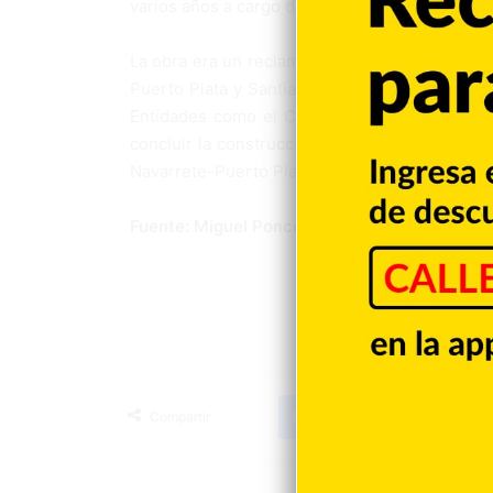
varios años a cargo de las labores.
La obra era un reclamo que por espacio de 24
Puerto Plata y Santiago de los Caballeros por 
Entidades como el Consejo para el Desarroll
concluir la construcción de la Carretera Turís
Navarrete-Puerto Plata.
Fuente: Miguel Ponce
Facebook
X
LinkedIn
Tumblr
Compartir