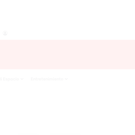
agram
RSS
Acceso
i Espacio
Entretenimiento