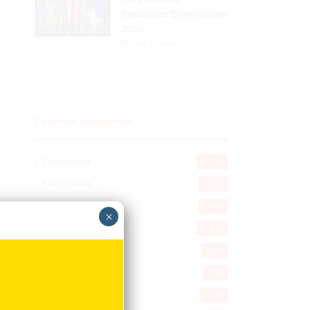
República Dominicana
2026
Hace 2 horas
Explorar categorias
Destacada
16.354
Nacionales
14.561
Deportes
11.487
×
Internacionales
10.839
Tu Ciudad
7.542
Cibao
7.105
Política
5.596