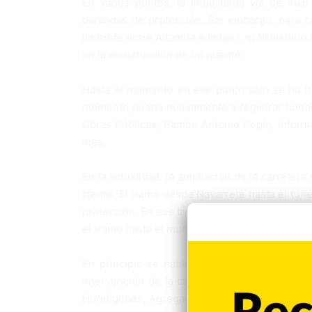
En varios puntos, la importante vía de 46.8
barandas de protección. Sin embargo, para co
limítrofe entre Altamira e Imbert, el Minister
en la construcción de un puente.
Hasta el momento en ese punto solo se ha tr
momento pueda nuevamente a registrar hundim
Obras Públicas, Ramón Antonio Pepín, informó
mes.
En la actualidad, la ampliación de la carrete
ciento. El tramo desde Navarrete hasta el túne
protección. En ese trayecto continuará siend
el tramo hasta el municipio de Imbert.
En principio se habló de ampliación de dos v
intervención de la carretera trabajan las emp
Hormigones, Agregados & Movimiento de Tierr