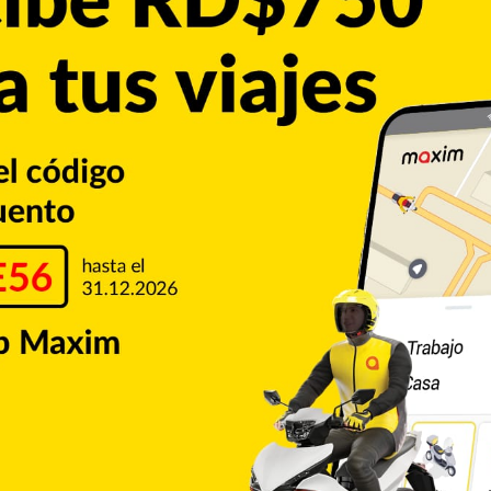
 años venían haciendo tanto los sectores empresariales de
la importancia que reviste para el desarrollo de la región.
o Estratégico de Santiago (CDES) resaltó la necesidad de
tica Gregorio Luperón Santiago-Puerto Plata, y la autopista
Copiar enlace
Pinterest
Reddit
VKontakte
Odnoklassniki
Pocket
Skype
Compartir por correo electrónico
Imprimir