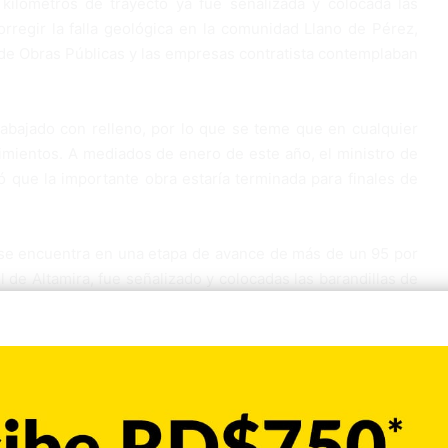
 kilómetros de trayecto ya fue señalizada y colocada las
rregir la falla geológica en la comunidad Llano de Pérez,
io de Obras Públicas y las empresas contratista contemplaban
abajado con relleno, por lo que se teme que en cualquier
ientos. A mediados de enero de este año, el ministro de
 que la importante obra estaría terminada para finales de
ra se encuentra en una etapa de avance de más de un 95 por
l de Altamira, fue señalizado y colocadas las barandillas de
o de dos vías aunque un poco ampliada. También avanzan en
ías en ambos carriles, es decir un total de cuatro. En la
resas Equipos y Construcciones del Cibao S. A. (Ecocisa),
a (Hormicondo) y la Constructora MAR, quienes llevan ya