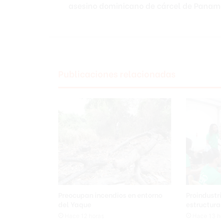
asesino dominicano de cárcel de Pana
s
a
g
e
n
t
e
Publicaciones relacionadas
s
p
o
r
f
u
g
a
d
e
a
s
Preocupan incendios en entorno
Proindustr
e
del Yaque
estructur
s
Hace 12 horas
Hace 13 h