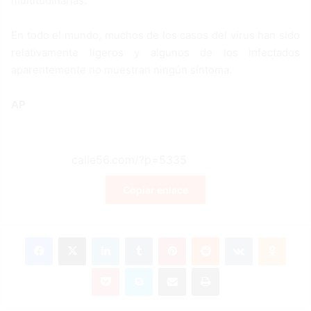
multitudinarias.
En todo el mundo, muchos de los casos del virus han sido
relativamente ligeros y algunos de los infectados
aparentemente no muestran ningún síntoma.
AP
Copiar enlace
Facebook
X
LinkedIn
Tumblr
Pinterest
Reddit
VKontakte
Odnoklassniki
Pocket
Skype
Compartir por correo electrónico
Imprimir