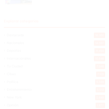
Explorar categorias
Destacada
16.360
Nacionales
14.567
Deportes
11.494
Internacionales
10.846
Tu Ciudad
7.546
Cibao
7.109
Política
5.599
Entretenimiento
5.513
New York
2.649
Opinión
1.877