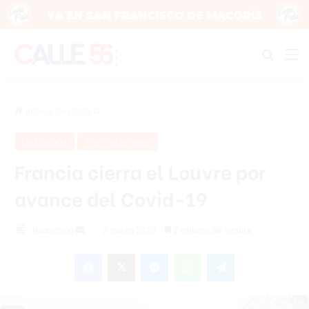
Buscar
M
Inicio
/
Destacada
Destacada
Internacionales
Francia cierra el Louvre por
avance del Covid-19
Redacción
S
2 marzo 2020
2 minutos de lectura
e
Facebook
X
Messenger
WhatsApp
Telegram
n
d
a