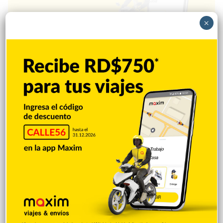
×
Popular
Reciente
Comentarios
Policía Nacional ejecuta allanamientos;
ocupa escopeta, municiones y
motocicleta con chasis alterado
Hace 20 horas
Incautan 41 paquetes de marihuana