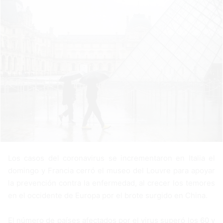
n
e
m
a
i
l
Los casos del coronavirus se incrementaron en Italia el
domingo y Francia cerró el museo del Louvre para apoyar
la prevención contra la enfermedad, al crecer los temores
en el occidente de Europa por el brote surgido en China.
El número de países afectados por el virus superó los 60 y