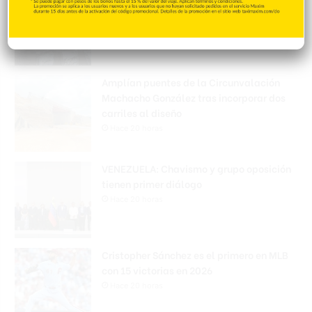
enviados desde EE. UU. con destino a SFM
Hace 20 horas
Amplían puentes de la Circunvalación
Machacho González tras incorporar dos
carriles al diseño
Hace 20 horas
VENEZUELA: Chavismo y grupo oposición
tienen primer diálogo
Hace 20 horas
Cristopher Sánchez es el primero en MLB
con 15 victorias en 2026
Hace 20 horas