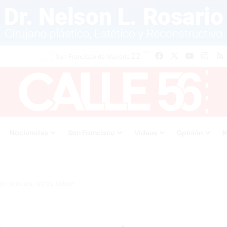
℃
Facebook
X
YouTube
Inst
22
San Francisco de Macoris
Nacionales
San Francisco
Videos
Opinión
M
en precios, otros suben