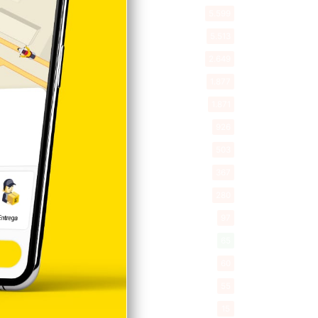
Política
5.599
Entretenimiento
5.513
New York
2.649
Opinión
1.877
Videos
1.871
Economía
926
Salud
503
Saludable
367
Mi Espacio
280
Encuestas
97
Tecnologia
65
Desde la matica
60
Policiales 56
55
Curiosidades
15