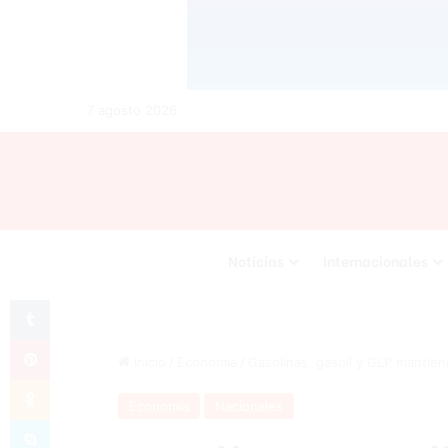
7 agosto 2026
Noticias
Internacionales
Tumblr
Pinterest
Inicio
/
Economía
/
Gasolinas, gasoil y GLP mantien
Odnoklassniki
Economía
Nacionales
Skype