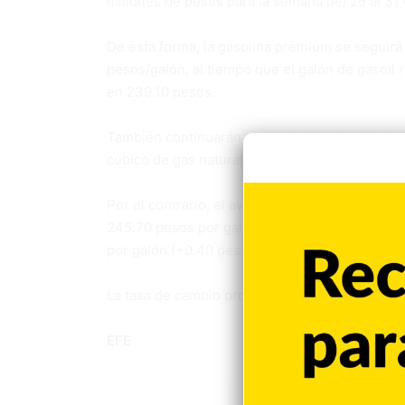
millones de pesos para la semana del 25 al 31
De esta forma, la gasolina premium se seguirá
pesos/galón, al tiempo que el galón de gasoil 
en 239.10 pesos.
También continuarán sin variación el galón de 
cúbico de gas natural, a 43.97 pesos.
Por el contrario, el avtur (utilizado en aviaci
245.70 pesos por galón (+4.40), el fueloil #6 a
por galón (+0.40 pesos).
La tasa de cambio promedio semanal es de 61.6
EFE
Combustibles
M