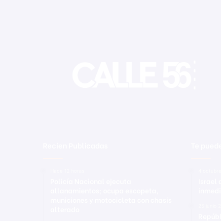
Recien Publicadas
Te puede
Hace 12 horas
4 octubr
Policía Nacional ejecuta
Israel
allanamientos; ocupa escopeta,
inmedi
municiones y motocicleta con chasis
25 junio 
alterado
Repúbl