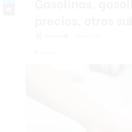
Gasolinas, gasoi
Compartir por correo electrónico
precios, otros s
Send
Redacción
25 enero 2025
an
email
Compartir