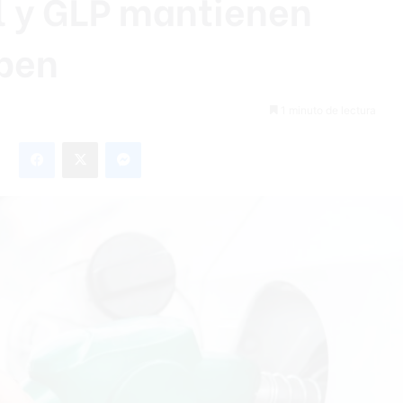
l y GLP mantienen
uben
1 minuto de lectura
Facebook
X
Messenger