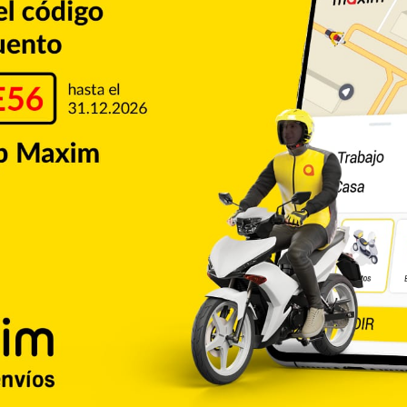
Copiar enlace
umblr
Pinterest
Reddit
VKontakte
Odnoklassniki
Pocket
Skype
Compartir por correo electrónico
Imprimir
de CALLE56. Aquí podrás encontrar las ultimas noticias del
e la ciudad de San Francisco de Macorís