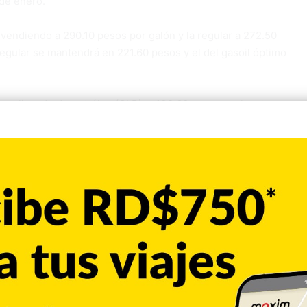
 de enero.
 vendiendo a 290.10 pesos por galón y la regular a 272.50
regular se mantendrá en 221.60 pesos y el del gasoil óptimo
gas licuado de petróleo (GLP), a 132.60 pesos, y el metro
ón) subirá a 214.00 pesos/galón (+4.18 pesos), el queroseno a
 169.31 pesos/galón (+1.37) y el fueloil 1%S a 183.89 pesos
4 pesos, de las publicaciones diarias del Banco Central.
inisterio de Industria y Comercio