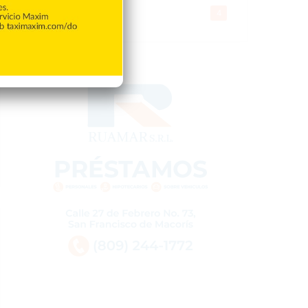
Gente056
4