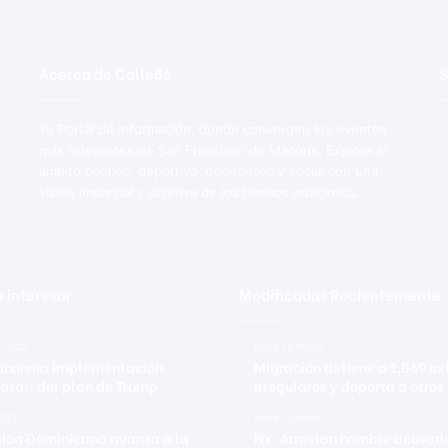
Acerca de Calle56
S
Tu Portal de Información, donde convergen los eventos
más relevantes de San Francisco de Macorís. Explora el
ámbito político, deportivo, económico y social con una
visión imparcial y objetiva de los hechos noticiosos.
 interesar
Modificadas Recientemente
e 2025
Hace 12 horas
 anuncia implementación
Migración detiene a 1,869 ex
ata» del plan de Trump
irregulares y deporta a otros
2021
Hace 12 horas
ica Dominicana avanza a la
NY: Arrestan hombre acusad