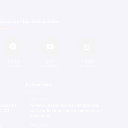
íguenos en las redes sociales
2.200
820
1.300
Seguidores
Suscriptores
Seguidores
Lo Mas Visto
Hace 12 horas
tranjeros
Arrestan a Jean Andrés Pumarol tras
 1,101
Corte ordenar prisión preventiva por
caso Naco
o
Hace 12 horas