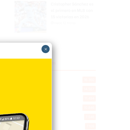
Cristopher Sánchez es
el primero en MLB con
15 victorias en 2026
Hace 12 horas
×
Explorar categorias
Destacada
16.360
Nacionales
14.567
Deportes
11.494
Internacionales
10.846
Tu Ciudad
7.546
Cibao
7.109