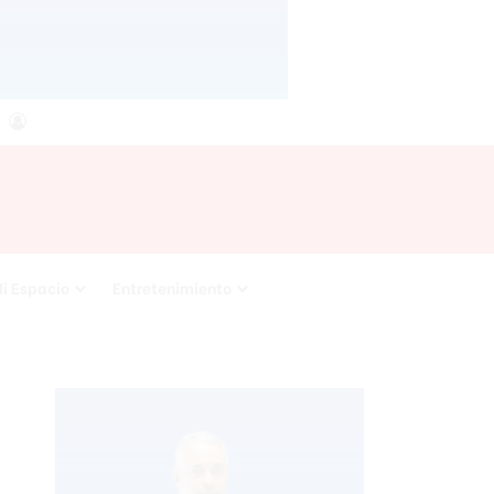
agram
RSS
Acceso
i Espacio
Entretenimiento