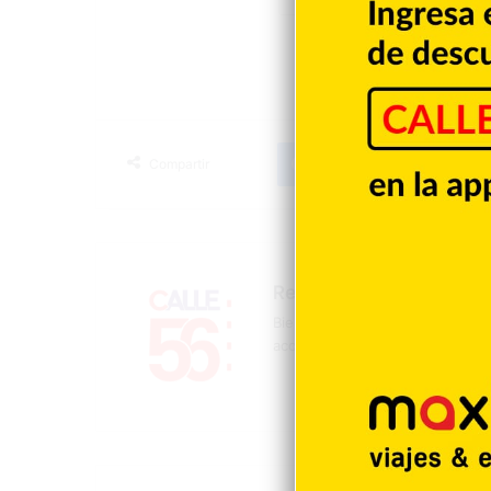
Facebook
X
LinkedIn
T
Compartir
Redacción
Bienvenidos a la página oficial 
acontecer mundial, nacional y d