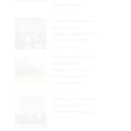
chasis alterado
Hace 12 horas
Incautan 41 paquetes
de marihuana
enviados desde EE. UU.
con destino a SFM
Hace 12 horas
Amplían puentes de la
Circunvalación
Machacho González
tras incorporar dos
carriles al diseño
Hace 12 horas
VENEZUELA: Chavismo
y grupo oposición
tienen primer diálogo
Hace 12 horas